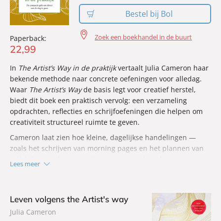
Bestel bij Bol
Zoek een boekhandel in de buurt
Paperback:
22
,
99
In
The Artist’s Way in de praktijk
vertaalt Julia Cameron haar
bekende methode naar concrete oefeningen voor alledag.
Waar
The Artist’s Way
de basis legt voor creatief herstel,
biedt dit boek een praktisch vervolg: een verzameling
opdrachten, reflecties en schrijfoefeningen die helpen om
creativiteit structureel ruimte te geven.
Cameron laat zien hoe kleine, dagelijkse handelingen —
zoals het schrijven van morning pages en het plannen van
artist dates — kunnen uitgroeien tot vaste ankerpunten in
Lees meer
een druk bestaan. Ze moedigt aan om blokkades niet te
vermijden, maar te onderzoeken, en om perfectionisme stap
voor stap los te laten. Creativiteit verschijnt daarbij niet als
Leven volgens the Artist's way
talent voor enkelen, maar als een vermogen dat aandacht
Julia Cameron
en oefening vraagt.