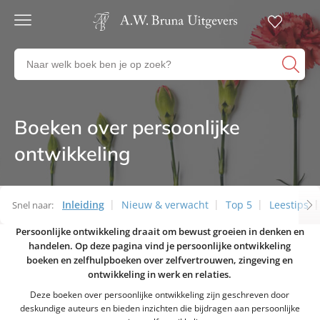
Gratis
verzending
Zoeken
Voor
naar
23:00
boeken,
besteld,
volgende
auteurs
werkdag
en
Boeken over persoonlijke
Thema’s
in huis
uitgevers
ontwikkeling
Veilig
betalen
Gratis
retourneren
Inleiding
Nieuw & verwacht
Top 5
Leestips
Snel naar:
Persoonlijke ontwikkeling draait om bewust groeien in denken en
Thema’s
handelen. Op deze pagina vind je persoonlijke ontwikkeling
boeken en zelfhulpboeken over zelfvertrouwen, zingeving en
ontwikkeling in werk en relaties.
Deze boeken over persoonlijke ontwikkeling zijn geschreven door
deskundige auteurs en bieden inzichten die bijdragen aan persoonlijke