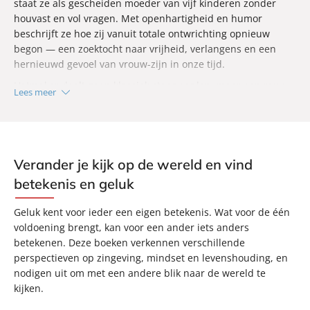
staat ze als gescheiden moeder van vijf kinderen zonder
houvast en vol vragen. Met openhartigheid en humor
beschrijft ze hoe zij vanuit totale ontwrichting opnieuw
begon — een zoektocht naar vrijheid, verlangens en een
hernieuwd gevoel van vrouw-zijn in onze tijd.
Hatmaker deelt geen klassiek stappenplan, maar een rauw
Lees meer
en eerlijk verhaal over loslaten, herontdekken en opnieuw
naar jezelf leren luisteren. Wat begint in een breekpunt,
mondt uit in een tweede leven waarin zij de beperkte
verhalen over haar rol, identiteit en overtuigingen achter
zich laat. Deze tocht langs verlies en herstel laat zien dat
Verander je kijk op de wereld en vind
een leven dat onverwacht kantelt ruimte kan geven aan een
betekenis en geluk
diepere waarheid over wie je bent en wat je verlangt.
Geluk kent voor ieder een eigen betekenis. Wat voor de één
voldoening brengt, kan voor een ander iets anders
betekenen. Deze boeken verkennen verschillende
perspectieven op zingeving, mindset en levenshouding, en
nodigen uit om met een andere blik naar de wereld te
kijken.