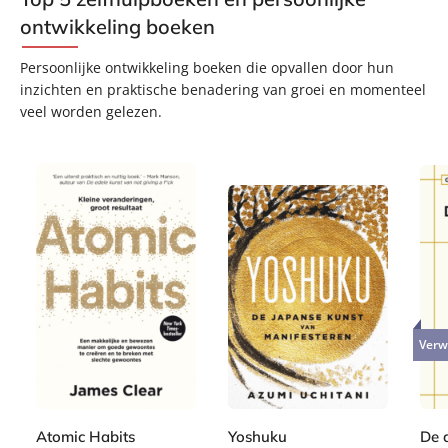
ontwikkeling boeken
Persoonlijke ontwikkeling boeken die opvallen door hun
inzichten en praktische benadering van groei en momenteel
veel worden gelezen.
P
G
P
1
2
a
e
2
Verw
a
5
2
p
b
4
p
,
,
e
o
,
e
0
9
r
n
9
r
0
9
b
d
9
Atomic Habits
Yoshuku
De d
b
a
e