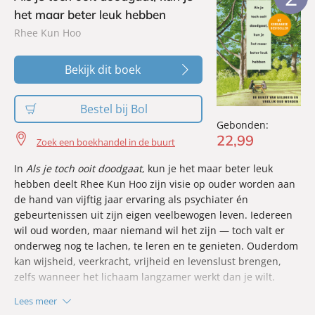
herkennen in je dagelijks leven.
het maar beter leuk hebben
Rhee Kun Hoo
Bekijk dit boek
Bestel bij Bol
Gebonden:
22
,
99
Zoek een boekhandel in de buurt
In
Als je toch ooit doodgaat
, kun je het maar beter leuk
hebben deelt Rhee Kun Hoo zijn visie op ouder worden aan
de hand van vijftig jaar ervaring als psychiater én
gebeurtenissen uit zijn eigen veelbewogen leven. Iedereen
wil oud worden, maar niemand wil het zijn — toch valt er
onderweg nog te lachen, te leren en te genieten. Ouderdom
kan wijsheid, veerkracht, vrijheid en levenslust brengen,
zelfs wanneer het lichaam langzamer werkt dan je wilt.
Lees meer