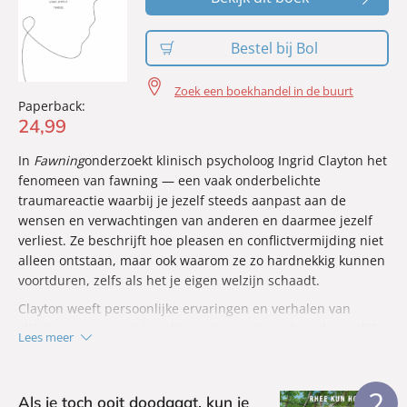
Bestel bij Bol
Zoek een boekhandel in de buurt
Paperback:
24
,
99
In
Fawning
onderzoekt klinisch psycholoog Ingrid Clayton het
fenomeen van fawning — een vaak onderbelichte
traumareactie waarbij je jezelf steeds aanpast aan de
wensen en verwachtingen van anderen en daarmee jezelf
verliest. Ze beschrijft hoe pleasen en conflictvermijding niet
alleen ontstaan, maar ook waarom ze zo hardnekkig kunnen
voortduren, zelfs als het je eigen welzijn schaadt.
Clayton weeft persoonlijke ervaringen en verhalen van
cliënten samen met inzichten uit recente wetenschappelijke
Lees meer
studies. Ze laat zien waarom je in situaties blijft die niet
goed voor je zijn — zoals onbevredigend werk of ongezonde
relaties — en hoe je de kenmerken van fawning kunt
2
Als je toch ooit doodgaat, kun je