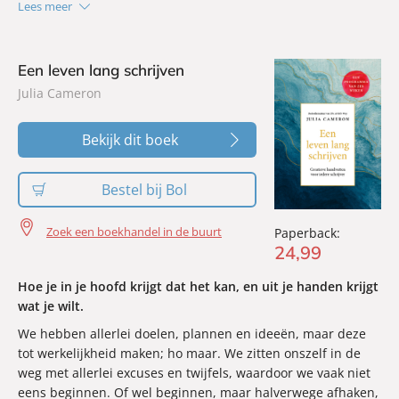
Lees meer
de lezer aan om perfectionisme te laten varen, stress als
leefstijl los te laten, te vertrouwen op intuïtie en creativiteit
de ruimte te geven.
Een leven lang schrijven
Julia Cameron
Bekijk dit boek
Bestel bij Bol
Zoek een boekhandel in de buurt
Paperback:
24
,
99
Hoe je in je hoofd krijgt dat het kan, en uit je handen krijgt
wat je wilt.
We hebben allerlei doelen, plannen en ideeën, maar deze
tot werkelijkheid maken; ho maar. We zitten onszelf in de
weg met allerlei excuses en twijfels, waardoor we vaak niet
eens beginnen. Of wel beginnen, maar halverwege afhaken,