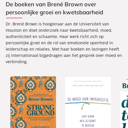
De boeken van Brené Brown over
persoonlijke groei en kwetsbaarheid
Dr. Brené Brown is hoogleraar aan de Universiteit van
Houston en doet onderzoek naar kwetsbaarheid, moed,
authenticiteit en schaamte. Haar werk richt zich op
persoonlijke groei en de rol van emotionele openheid in
leiderschap en relaties. Met haar boeken en lezingen heeft
zij internationaal bijgedragen aan het gesprek over moed en
verbinding.
P
P
P
2
2
a
a
2