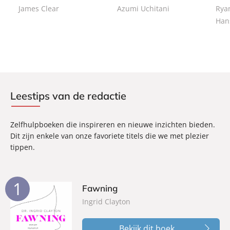
a
James Clear
Azumi Uchitani
Rya
c
n
c
Han
k
k
Leestips van de redactie
Zelfhulpboeken die inspireren en nieuwe inzichten bieden.
Dit zijn enkele van onze favoriete titels die we met plezier
tippen.
1
Fawning
Ingrid Clayton
Bekijk dit boek