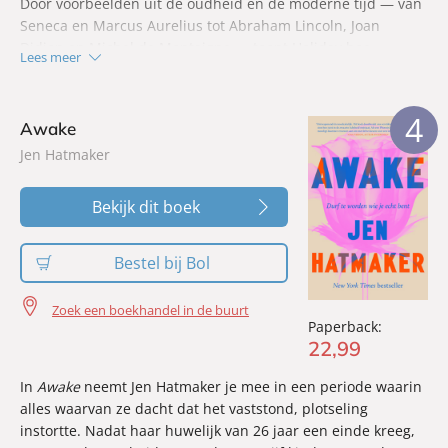
Door voorbeelden uit de oudheid en de moderne tijd — van
Seneca en Marcus Aurelius tot Abraham Lincoln, Joan
Didion en Michel de Montaigne — toont Holiday hoe
Lees meer
wijsheid ontstaat: niet door een enkel inzicht, maar stap
voor stap door te lezen, te reflecteren, fouten te erkennen
en door te doen.
4
Awake
Jen Hatmaker
Bekijk dit boek
Bestel bij Bol
Zoek een boekhandel in de buurt
Paperback:
22
,
99
In
Awake
neemt Jen Hatmaker je mee in een periode waarin
alles waarvan ze dacht dat het vaststond, plotseling
instortte. Nadat haar huwelijk van 26 jaar een einde kreeg,