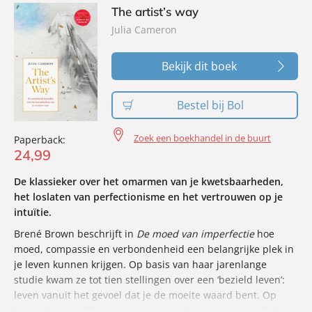
The artist’s way
Julia Cameron
Bekijk dit boek
Bestel bij Bol
Zoek een boekhandel in de buurt
Paperback:
24
,
99
De klassieker over het omarmen van je kwetsbaarheden,
het loslaten van perfectionisme en het vertrouwen op je
intuïtie.
Brené Brown beschrijft in
De moed van imperfectie
hoe
moed, compassie en verbondenheid een belangrijke plek in
je leven kunnen krijgen. Op basis van haar jarenlange
studie kwam ze tot tien stellingen over een ‘bezield leven’:
leven vanuit het gevoel dat je de moeite waard bent. Op
haar eigen, eerlijke, warme en grappige manier moedigt ze