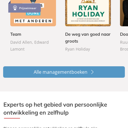
P
P
P
2
2
2
Prijswinnaar
a
a
a
5
2
4
p
p
p
,
,
,
e
e
e
9
9
9
r
r
r
9
9
9
Team
De weg van goed naar
Doo
b
b
b
groots
a
a
a
David Allen, Edward
Ruu
c
c
c
Lamont
Ryan Holiday
Bro
k
k
k
Alle managementboeken
Experts op het gebied van persoonlijke
ontwikkeling en zelfhulp