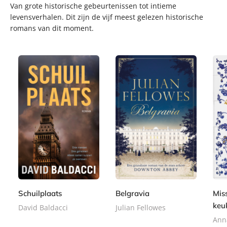
Van grote historische gebeurtenissen tot intieme
levensverhalen. Dit zijn de vijf meest gelezen historische
romans van dit moment.
P
P
P
2
1
a
a
2
a
4
7
p
p
4
p
,
,
e
e
,
e
9
5
r
r
9
r
9
0
b
b
9
Schuilplaats
Belgravia
Miss
b
a
a
a
keu
David Baldacci
Julian Fellowes
c
c
c
Ann
k
k