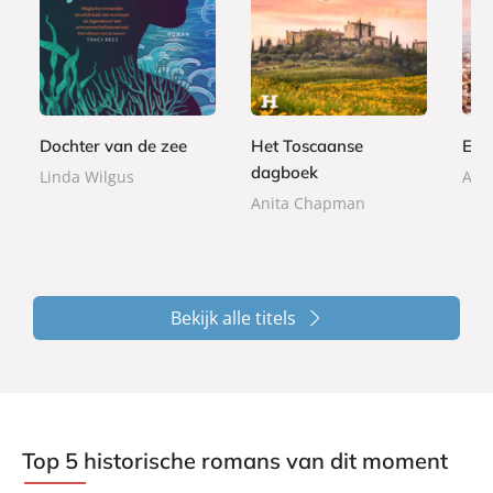
P
E
E
2
9
a
-
9
-
2
,
p
b
,
b
,
9
e
o
9
o
9
9
r
o
9
o
9
b
k
k
Dochter van de zee
Het Toscaanse
Een 
a
dagboek
Linda Wilgus
Ani
c
k
Anita Chapman
Bekijk alle titels
Top 5 historische romans van dit moment