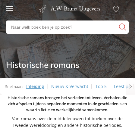
Gratis
verzending
Zoeken
Voor
naar
23:00
boeken,
besteld,
volgende
auteurs
werkdag
en
in huis
uitgevers
Historische romans
Thema’s
Veilig
betalen
Gratis
retourneren
Inleiding
Nieuw & Verwacht
Top 5
Leestips
Snel naar:
Historische romans brengen het verleden tot leven. Verhalen die
Thema’s
zich afspelen tijdens bepalende momenten in de geschiedenis en
waarin fictie en werkelijkheid samenkomen.
Van romans over de middeleeuwen tot boeken over de
Tweede Wereldoorlog en andere historische periodes.