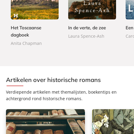
-
2
,
b
b
,
b
,
9
o
o
9
o
9
9
o
o
9
o
9
k
k
k
Het Toscaanse
In de verte, de zee
Een
dagboek
Laura Spence-Ash
Car
Anita Chapman
Artikelen over historische romans
Verdiepende artikelen met themalijsten, boekentips en
achtergrond rond historische romans.