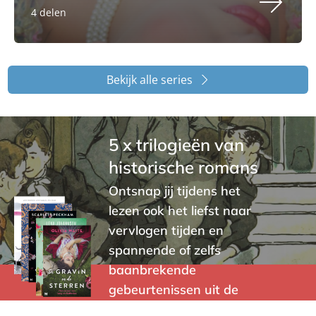
4 delen
Bekijk alle series
5 x trilogieën van
historische romans
Ontsnap jij tijdens het
lezen ook het liefst naar
vervlogen tijden en
spannende of zelfs
baanbrekende
gebeurtenissen uit de
geschiedenis?