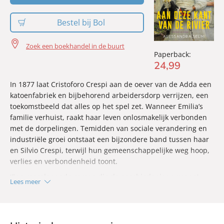
Bestel bij Bol
Zoek een boekhandel in de buurt
Paperback:
24
,
99
In 1877 laat Cristoforo Crespi aan de oever van de Adda een
katoenfabriek en bijbehorend arbeidersdorp verrijzen, een
toekomstbeeld dat alles op het spel zet. Wanneer Emilia’s
familie verhuist, raakt haar leven onlosmakelijk verbonden
met de dorpelingen. Temidden van sociale verandering en
industriële groei ontstaat een bijzondere band tussen haar
en Silvio Crespi, terwijl hun gemeenschappelijke weg hoop,
verlies en verbondenheid toont.
‘Een meeslepende roman die de geschiedenis vermengt
Lees meer
met menselijke verhalen.’ –
Io, Donna