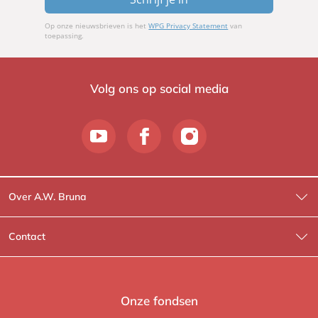
Op onze nieuwsbrieven is het
WPG Privacy Statement
van
toepassing.
Volg ons op social media
Over A.W. Bruna
Wat wij doen
Contact
Wie is Wie?
Contactinformatie
A.W. Bruna Fictie
Route-informatie
Onze fondsen