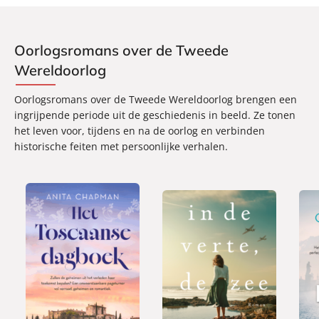
Oorlogsromans over de Tweede
Wereldoorlog
Oorlogsromans over de Tweede Wereldoorlog brengen een
ingrijpende periode uit de geschiedenis in beeld. Ze tonen
het leven voor, tijdens en na de oorlog en verbinden
historische feiten met persoonlijke verhalen.
E
E
E
1
7
-
-
9