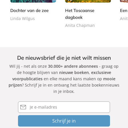
9
o
9
b
k
k
Dochter van de zee
Het Toscaanse
Een 
a
dagboek
Linda Wilgus
Ani
c
k
Anita Chapman
De nieuwsbrief die je niet wilt missen
Wil jij - net als onze
30.000+ andere abonnees
- graag op
de hoogte blijven van
nieuwe boeken
,
exclusieve
voorpublicaties
en elke maand kans maken op
mooie
prijzen
? Schrijf je in en ontvang het laatste boekennieuws
in je inbox.
E-
mailadres
Schrijf je in