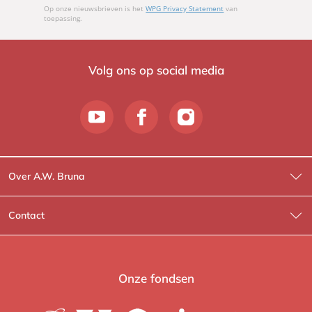
Op onze nieuwsbrieven is het
WPG Privacy Statement
van
toepassing.
Volg ons op social media
Over A.W. Bruna
Wat wij doen
Contact
Wie is Wie?
Contactinformatie
A.W. Bruna Fictie
Route-informatie
Onze fondsen
Lev. boeken
Voor de pers