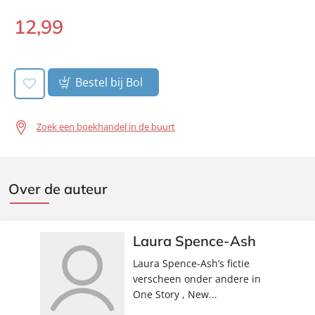
Uitgever:
Signatuur
12
,
99
E-
Verschijningsdatum:
03-10-2023
book:
Bestel bij Bol
Zoek een boekhandel in de buurt
Over de auteur
Laura Spence-Ash
Laura Spence-Ash’s fictie
verscheen onder andere in
One Story , New...