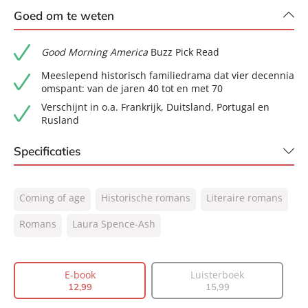
Goed om te weten
Good Morning America
Buzz Pick Read
Meeslepend historisch familiedrama dat vier decennia
omspant: van de jaren 40 tot en met 70
Verschijnt in o.a. Frankrijk, Duitsland, Portugal en
Rusland
Specificaties
ISBN:
9789044935820
Coming of age
Historische romans
Literaire romans
NUR:
302
Type:
Romans
Laura Spence-Ash
E-book
Auteur(s):
Laura Spence-Ash
Vertaler:
Anne Jongeling
E-book
Luisterboek
Prijs:
12
,
99
12
,
99
15
,
99
Aantal pagina's:
400