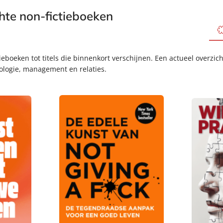
te non-fictieboeken
eboeken tot titels die binnenkort verschijnen. Een actueel overzic
ologie, management en relaties.
P
1
P
1
a
7
a
5
p
,
p