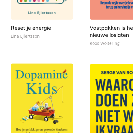
,
e
9
e
9
r
9
r
9
b
b
a
Reset je energie
Vastpakken is he
a
c
nieuwe loslaten
c
Lina Ejlertsson
k
k
Roos Woltering
P
2
P
2
a
2
a