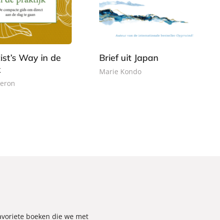
b
,
o
9
n
9
d
e
ist’s Way in de
Brief uit Japan
n
k
Marie Kondo
meron
favoriete boeken die we met