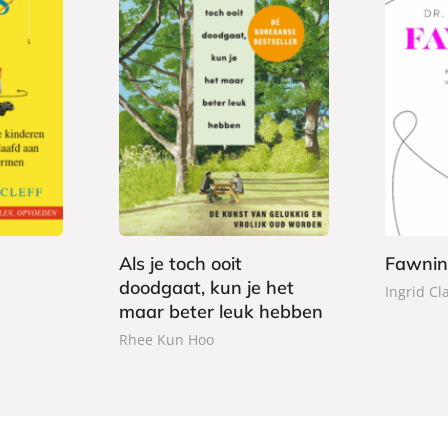
P
2
G
a
2
4
e
p
2
,
b
e
,
9
o
r
9
9
n
b
9
d
a
Als je toch ooit
Fawni
e
c
doodgaat, kun je het
Ingrid Cl
n
k
maar beter leuk hebben
Rhee Kun Hoo