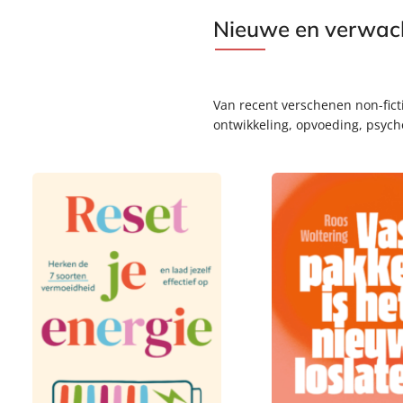
Nieuwe en verwach
Van recent verschenen non-ficti
ontwikkeling, opvoeding, psych
P
2
P
2
a
2
a
2
p
,
p