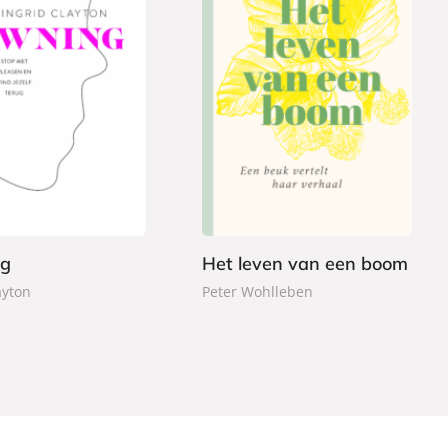
G
2
e
4
b
,
o
9
n
9
d
e
ng
Het leven van een boom
n
ayton
Peter Wohlleben