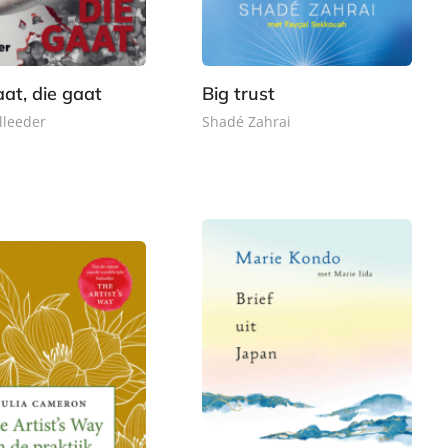
e
9
r
9
b
a
at, die gaat
Big trust
c
lleeder
Shadé Zahrai
k
G
2
e
2