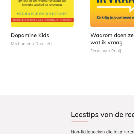
2
p
,
p
,
e
9
e
9
r
9
r
9
b
b
a
Dopamine Kids
Waarom doen ze 
a
c
wat ik vraag
c
Michaeleen Doucleff
k
k
Serge van Rooij
Leestips van de re
Non-fictieboeken die inspirere