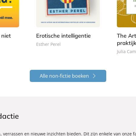
2
p
,
p
,
e
9
e
9
r
9
r
9
b
b
a
niet
Erotische intelligentie
The Art
a
c
praktij
c
Esther Perel
k
k
Julia Ca
Alle non-fictie boeken
dactie
n, verrassen en nieuwe inzichten bieden. Dit zijn enkele van onze 