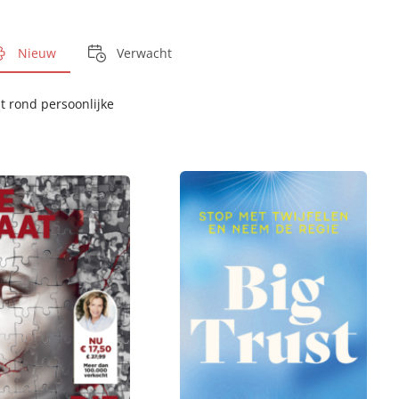
Nieuw
Verwacht
ht rond persoonlijke
P
2
a
2
p
,