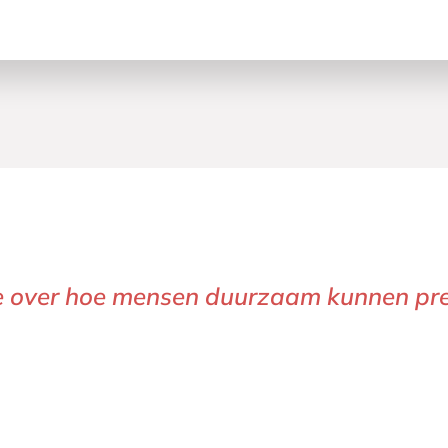
sie over hoe mensen duurzaam kunnen pre
ik in dat ik zoveel meer was dan mijn pre