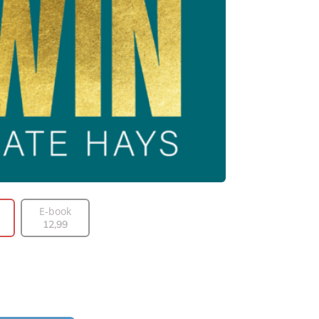
E-book
12
,
99