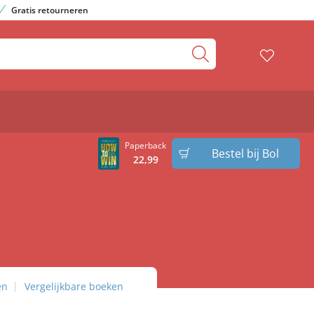
Gratis retourneren
Paperback
Bestel bij Bol
22
,
99
en
Vergelijkbare boeken