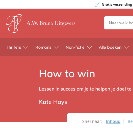
Gratis verzending
Zoeken
naar
boeken,
auteurs
Thrillers
Romans
Non-fictie
Alle boeken
en
uitgevers
How to win
Lessen in succes om je te helpen je doel te
Kate Hays
Snel naar:
Inhoud
Be