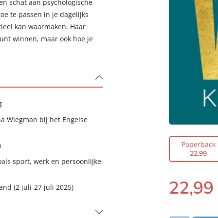
en schat aan psychologische
e te passen in je dagelijks
ntieel kan waarmaken. Haar
kunt winnen, maar ook hoe je
g
a Wiegman bij het Engelse
Paperback
n
22
,
99
ls sport, werk en persoonlijke
22
,
99
nd (2 juli-27 juli 2025)
Paperback: