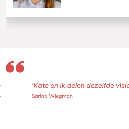
‘Kate en ik delen dezelfde vi
‘Door met Kate te werken, zag 
Sarina Wiegman
Tom Daley