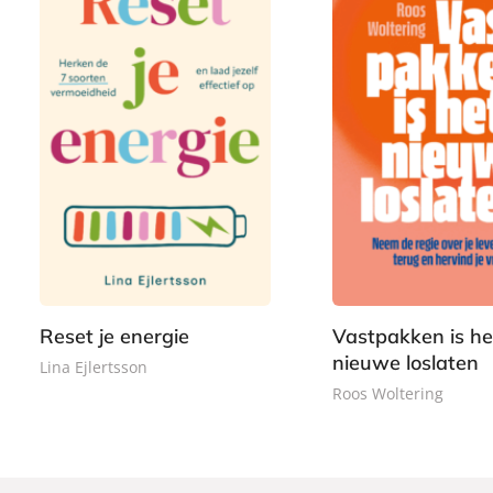
P
2
P
2
a
2
a
2
p
,
p
,
e
9
e
9
r
9
r
9
b
b
a
Reset je energie
Vastpakken is he
a
c
nieuwe loslaten
c
Lina Ejlertsson
k
k
Roos Woltering