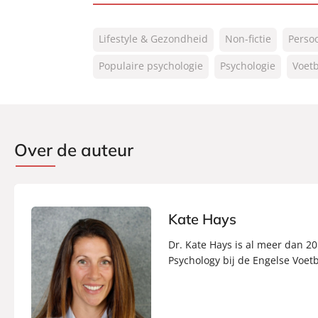
ISBN:
9789400517660
Lifestyle & Gezondheid
Non-fictie
Persoo
NUR:
770
Type:
Populaire psychologie
Paperback
Psychologie
Voetb
Auteur(s):
Kate Hays
Vertaler:
Edzard Krol
Prijs:
22
,
99
Over de auteur
Aantal pagina's:
352
Uitgever:
Lev.
Verschijningsdatum:
25-06-2025
Kate Hays
Dr. Kate Hays is al meer dan 2
Psychology bij de Engelse Voet