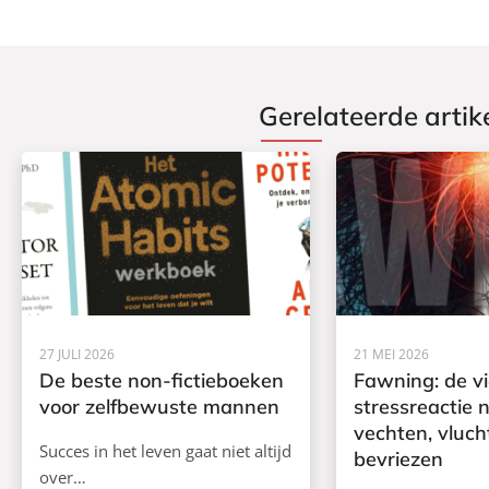
Gerelateerde artik
27 JULI 2026
21 MEI 2026
De beste non-fictieboeken
Fawning: de v
voor zelfbewuste mannen
stressreactie 
vechten, vluch
Succes in het leven gaat niet altijd
bevriezen
over…