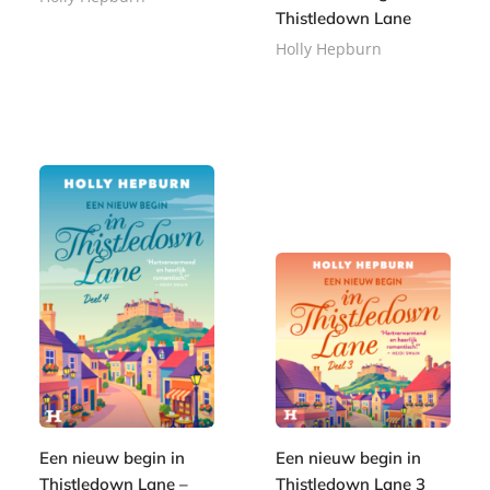
Thistledown Lane
E
Holly Hepburn
9
-
,
b
L
9
3
o
u
9
,
o
i
4
k
s
9
t
e
r
b
o
e
k
Een nieuw begin in
Een nieuw begin in
Thistledown Lane –
Thistledown Lane 3