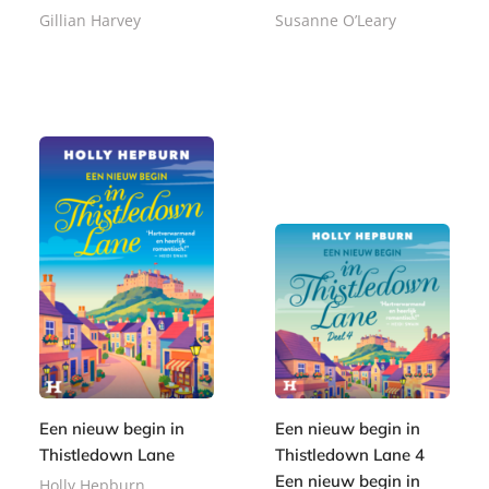
Gillian Harvey
Susanne O’Leary
E
E
8
7
-
-
,
,
b
b
9
9
o
o
9
9
o
o
k
k
Een nieuw begin in
Een nieuw begin in
Thistledown Lane
Thistledown Lane 4
Een nieuw begin in
Holly Hepburn