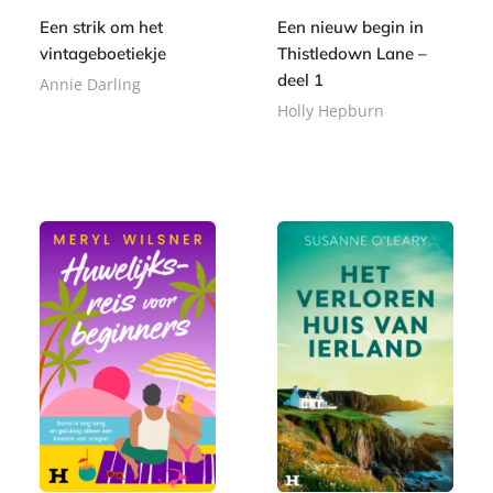
Een strik om het
Een nieuw begin in
vintageboetiekje
Thistledown Lane –
deel 1
Annie Darling
Holly Hepburn
E
9
-
E
,
1
b
-
9
,
o
b
9
9
o
o
9
k
o
k