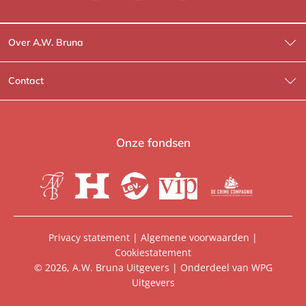
Over A.W. Bruna
Wat wij doen
Contact
Wie is Wie?
Contactinformatie
A.W. Bruna Fictie
Route-informatie
Onze fondsen
Lev. boeken
Voor de pers
Heartbeat
Voor de boekhandels
De Crime Compagnie
Special sales
Privacy statement
|
Algemene voorwaarden
|
Cookiestatement
Aanbiedingsbrochures
Manuscripten
© 2026, A.W. Bruna Uitgevers | Onderdeel van
WPG
Uitgevers
Vacatures
Foreign rights