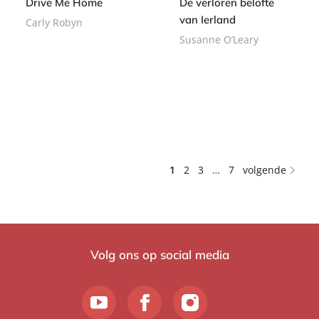
Drive Me Home
De verloren belofte
van Ierland
Carly Robyn
Susanne O’Leary
E
9
-
E
,
7
b
-
9
,
o
b
9
9
o
o
9
k
o
k
1
2
3
…
7
volgende
Volg ons op social media