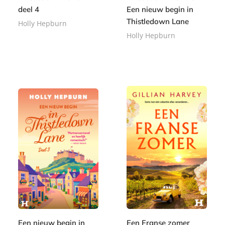
deel 4
Een nieuw begin in
Thistledown Lane
Holly Hepburn
Holly Hepburn
E
1
-
L
,
3
b
u
9
,
o
i
9
4
o
s
9
k
t
e
r
b
o
e
k
Een nieuw begin in
Een Franse zomer