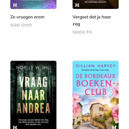
Ze vroegen erom
Vergeet dat je haar
zag
Nikki Smith
Noelle Ihli
E
9
-
E
,
9
b
-
9
,
o
b
9
9
o
o
9
k
o
k