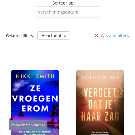
Sorteer op:
Verschijningsdatum
Verschijningsdatum
Alfabetisch (A-Z)
Heartbeat
Wis alle filters
Gekozen filters:
Alfabetisch (Z-A)
Prijs (oplopend)
Prijs (aflopend)
Verwacht:
13-08-2026