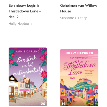
Een nieuw begin in
Geheimen van Willow
Thistledown Lane –
House
deel 2
Susanne O’Leary
Holly Hepburn
P
1
a
E
5
1
p
-
,
,
e
b
0
9
r
o
0
9
b
o
a
k
c
k