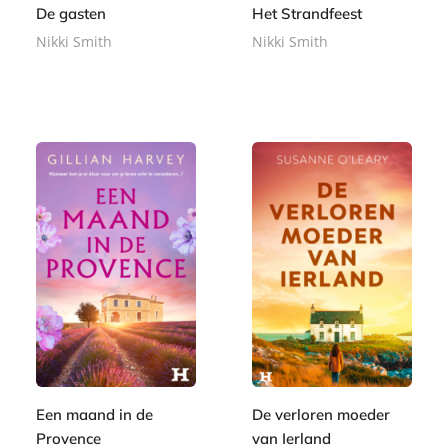
De gasten
Het Strandfeest
Nikki Smith
Nikki Smith
E
E
9
9
-
-
,
,
b
b
9
9
o
o
9
9
o
o
k
k
Een maand in de
De verloren moeder
Provence
van Ierland