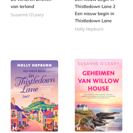
van Ierland
Thistledown Lane 2
Een nieuw begin in
Susanne O’Leary
Thistledown Lane
E
Holly Hepburn
7
-
,
b
L
9
3
o
u
9
,
o
i
4
k
s
9
t
e
r
b
o
e
k