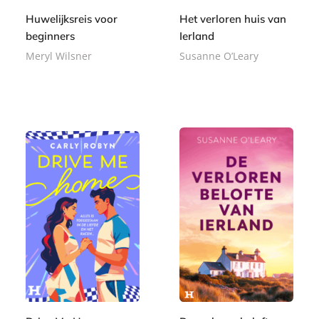
Huwelijksreis voor
Het verloren huis van
beginners
Ierland
Meryl Wilsner
Susanne O’Leary
E
E
9
7
-
-
,
,
b
b
9
9
o
o
9
9
o
o
k
k