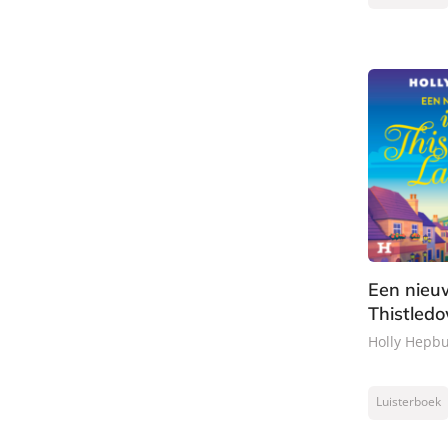
Een nieu
Thistled
Holly Hepb
Luisterboek