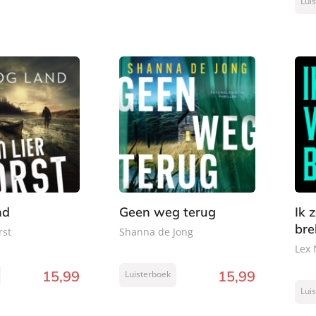
Lui
nd
Geen weg terug
Ik 
bre
rst
Shanna de Jong
Lex
15
,
99
15
,
99
Luisterboek
Lui