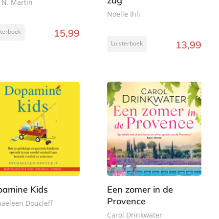
zag
 N. Martin
Noelle Ihli
15
,
99
sterboek
13
,
99
Luisterboek
amine Kids
Een zomer in de
Provence
aeleen Doucleff
Carol Drinkwater