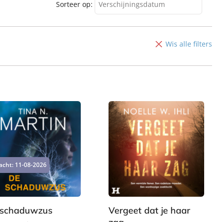
Sorteer op:
Verschijningsdatum
Verschijningsdatum
Alfabetisch (A-Z)
Wis alle filters
Alfabetisch (Z-A)
Prijs (oplopend)
Prijs (aflopend)
acht:
11-08-2026
 schaduwzus
Vergeet dat je haar