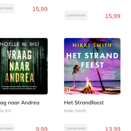
15
,
99
sterboek
15
,
99
Luisterboek
ag naar Andrea
Het Strandfeest
le Ihli
Nikki Smith
9
,
99
13
,
99
sterboek
Luisterboek