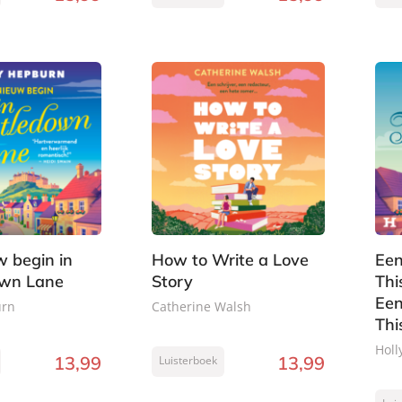
w begin in
How to Write a Love
Een
own Lane
Story
Thi
Een
urn
Catherine Walsh
Thi
Holl
13
,
99
13
,
99
Luisterboek