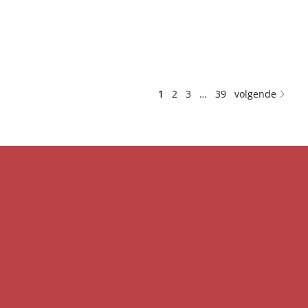
1
2
3
…
39
volgende