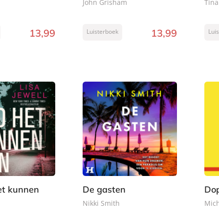
John Grisham
Tina
13
,
99
13
,
99
Luisterboek
Lui
et kunnen
De gasten
Dop
Nikki Smith
Mich