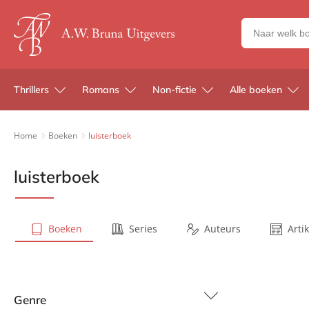
Zoeken
naar
boeken,
auteurs
Thrillers
Romans
Non-fictie
Alle boeken
en
uitgevers
Home
Boeken
luisterboek
luisterboek
Boeken
Series
Auteurs
Arti
Genre