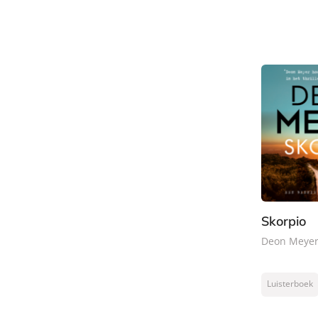
Skorpio
Deon Meye
Luisterboek