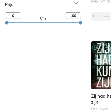
Nikki Smith
Prijs
Luisterboek
t/m
Zij had h
zijn
Lisa Jewell