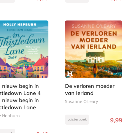
 nieuw begin in
De verloren moeder
stledown Lane 4
van Ierland
 nieuw begin in
Susanne O’Leary
stledown Lane
y Hepburn
9
,
99
Luisterboek