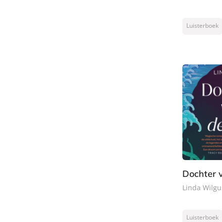
Luisterboek
Dochter 
Linda Wilgu
Luisterboek