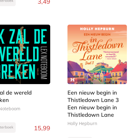
3
,
49
sterboek
zal de wereld
Een nieuw begin in
ken
Thistledown Lane 3
Een nieuw begin in
 Noteboom
Thistledown Lane
Holly Hepburn
15
,
99
sterboek