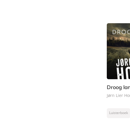
Droog la
Jørn Lier Ho
Luisterboek