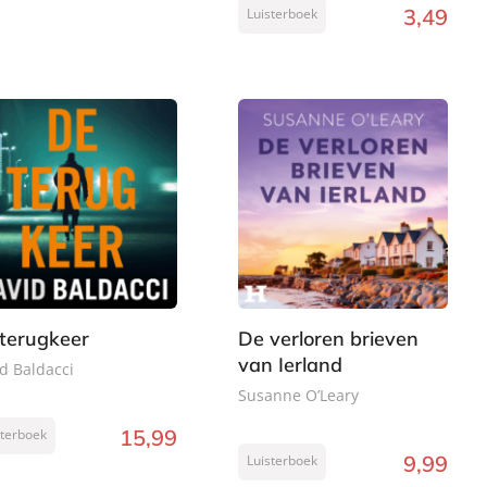
3
,
49
Luisterboek
terugkeer
De verloren brieven
van Ierland
d Baldacci
Susanne O’Leary
15
,
99
sterboek
9
,
99
Luisterboek