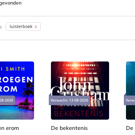
 gevonden
luisterboek
s:
08-2026
Verwacht:
13-08-2026
Verw
en erom
De bekentenis
De