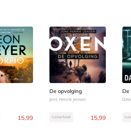
De opvolging
De 
r
Jens Henrik Jensen
Davi
15
,
99
15
,
99
Luisterboek
Lui