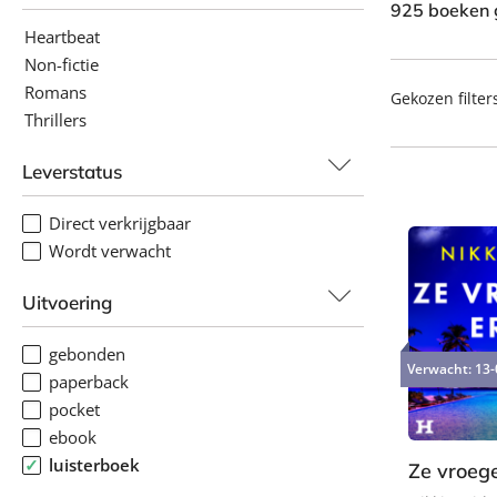
925 boeken
Heartbeat
Non-fictie
Romans
Gekozen filter
Thrillers
Leverstatus
Direct verkrijgbaar
Wordt verwacht
Uitvoering
gebonden
Verwacht:
13-
paperback
pocket
ebook
luisterboek
Ze vroeg