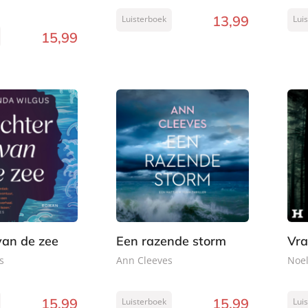
13
,
99
Luisterboek
Lui
15
,
99
van de zee
Een razende storm
Vra
s
Ann Cleeves
Noel
15
,
99
15
,
99
Luisterboek
Lui