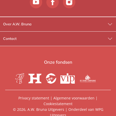
Over A.W. Bruna
Wat wij doen
Contact
Wie is Wie?
Contactinformatie
A.W. Bruna Fictie
Route-informatie
Onze fondsen
Lev. boeken
Voor de pers
Heartbeat
Voor de boekhandels
De Crime Compagnie
Special sales
Privacy statement
|
Algemene voorwaarden
|
Cookiestatement
Aanbiedingsbrochures
Manuscripten
© 2026, A.W. Bruna Uitgevers | Onderdeel van
WPG
Uitgevers