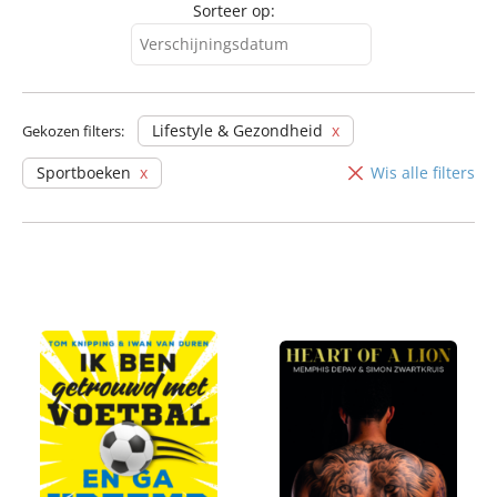
Sorteer op:
Verschijningsdatum
Verschijningsdatum
Alfabetisch (A-Z)
Lifestyle & Gezondheid
Gekozen filters:
Alfabetisch (Z-A)
Sportboeken
Wis alle filters
Prijs (oplopend)
Prijs (aflopend)