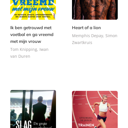
Ik ben getrouwd met
Heart of a lion
voetbal en ga vreemd
Memphis Depay, Simon
met mijn vrouw
Zwartkruis
Tom Knipping, Iwan
P
van Duren
2
a
0
p
P
,
7
e
a
9
,
r
p
9
9
b
e
9
a
r
c
b
k
a
c
k