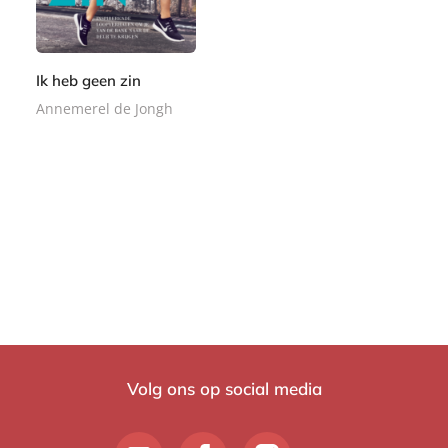
Ik heb geen zin
Annemerel de Jongh
P
1
a
8
p
,
e
9
r
9
b
a
c
k
Volg ons op social media