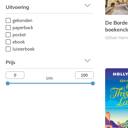
Uitvoering
gebonden
De Bord
paperback
boekencl
pocket
Gillian Harv
ebook
luisterboek
E
-
Prijs
b
o
o
t/m
k