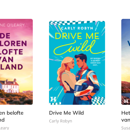
-
-
1
,
b
b
,
9
o
o
9
9
o
o
9
k
k
en belofte
Drive Me Wild
Het
nd
van
Carly Robyn
Leary
Susa