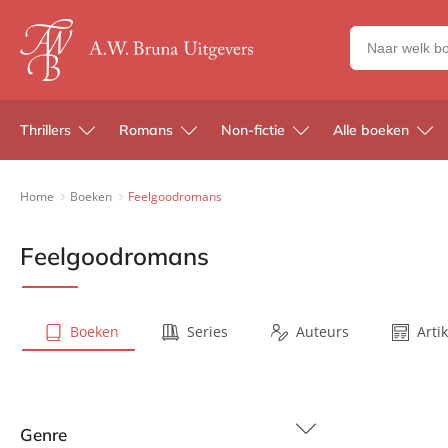
Zoeken
naar
boeken,
auteurs
Thrillers
Romans
Non-fictie
Alle boeken
en
uitgevers
Home
Boeken
Feelgoodromans
Feelgoodromans
Boeken
Series
Auteurs
Arti
Genre