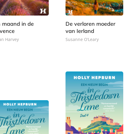
 maand in de
De verloren moeder
vence
van Ierland
ian Harvey
Susanne O’Leary
E
8
7
-
,
,
b
9
9
o
9
9
o
k