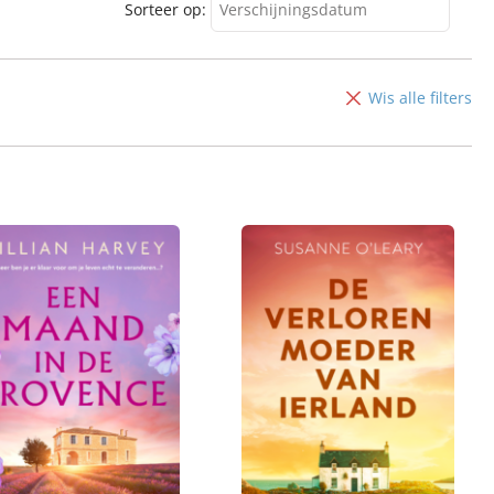
Sorteer op:
Verschijningsdatum
Verschijningsdatum
Alfabetisch (A-Z)
Wis alle filters
Alfabetisch (Z-A)
Prijs (oplopend)
Prijs (aflopend)