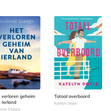
b
,
9
o
9
9
o
9
k
 verloren geheim
Totaal overboord
 Ierland
Katelyn Doyle
nne O’Leary