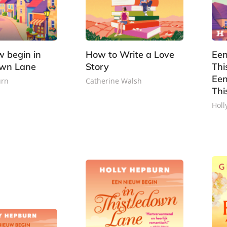
w begin in
How to Write a Love
Een
own Lane
Story
Thi
Een
urn
Catherine Walsh
Thi
P
Holl
9
2
a
,
0
p
L
9
,
e
u
9
0
r
i
0
b
s
a
t
c
e
k
r
b
o