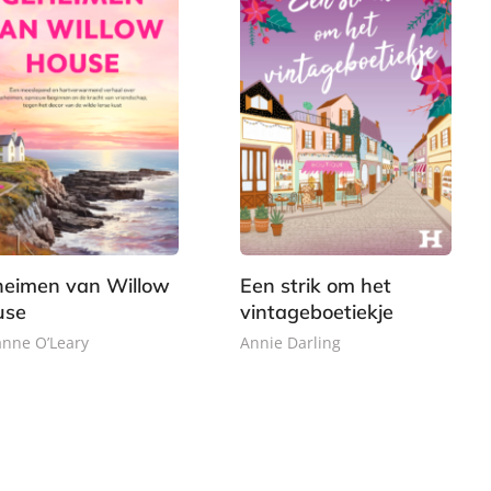
eimen van Willow
Een strik om het
use
vintageboetiekje
nne O’Leary
Annie Darling
E
1
9
-
5
,
b
,
9
o
0
9