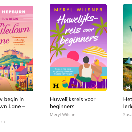
o
r
4
9
o
b
9
k
a
c
k
w begin in
Huwelijksreis voor
Het
own Lane –
beginners
Ier
Meryl Wilsner
Susa
urn
E
E
9