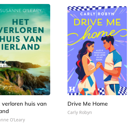
o
0
k
 verloren huis van
Drive Me Home
land
Carly Robyn
nne O’Leary
E
9
-
7
,