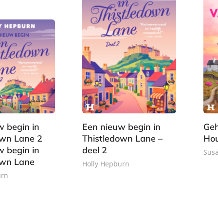
w begin in
Een nieuw begin in
Geh
own Lane 2
Thistledown Lane –
Ho
w begin in
deel 2
Susa
own Lane
Holly Hepburn
P
urn
E
a
1
-
p
3
,
b
e
,
9