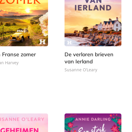
 Franse zomer
De verloren brieven
van Ierland
ian Harvey
Susanne O’Leary
8
E
,
7
-
9
,
b
9
9
o
9
o
k