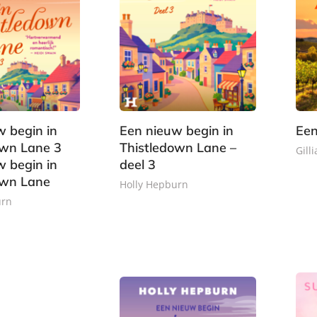
e
k
w begin in
Een nieuw begin in
Een
own Lane 3
Thistledown Lane –
Gill
w begin in
deel 3
own Lane
E
Holly Hepburn
-
urn
E
b
1
-
o
3
,
b
o
,
9
o
k
4
9
o
9
k