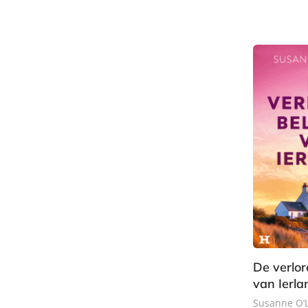
E
-
b
o
o
k
De verlor
van Ierla
Susanne O’