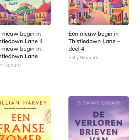
 nieuw begin in
Een nieuw begin in
stledown Lane 4
Thistledown Lane –
 nieuw begin in
deel 4
stledown Lane
Holly Hepburn
y Hepburn
E
1
-
3
,
b
,
9
o
4
9
o
9
k