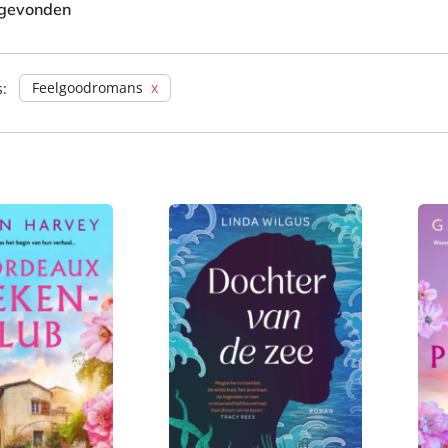
 gevonden
Feelgoodromans
s: