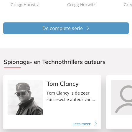
7
Gregg Hurwitz
Gregg Hurwitz
Gre
c
c
c
,
k
k
k
5
0
De complete serie
Spionage- en Technothrillers auteurs
Tom Clancy
Tom Clancy is de zeer
succesvolle auteur van...
Lees meer