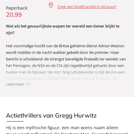
Zoek een boekhandel in de buurt
Paperback:
20
,
99
Wat als het gevaarlijkste wapen ter wereld een tiener blijkt te
zijn?
Het voormalige hoofd van de Britse geheime dienst Adrian Weston
wordt midden in de nacht wakker gebeld door de premier. Haar
bericht is schokkend: de strengst beveiligde firewalls ter wereld, van
het Pentagon, de NSA en de CIA zijn tegelijkertijd gehackt door een
hacker met de bijnaam ‘de Vos’. Nog schokkender is dat de Vos een
zeventienjarige Britse scholier blijkt, zonder kwaad in de zin. De
Lees meer
jongen beschikt gewoon over een verbluffend geniale geest.
De Amerikaanse veiligheidsdiensten willen dat de jongen wordt
uitgeleverd, maar Adrian heeft andere plannen. In een race tegen de
klok moet hij voorkomen dat de jongen in vijandelijke handen valt.
Want dan zijn de gevolgen ondenkbaar…
Actiethrillers van Gregg Hurwitz
Hij is een mythische figuur, een man wiens naam alleen