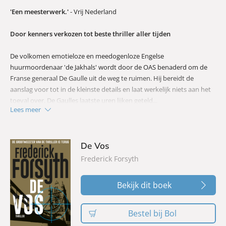
'Een meesterwerk.'
- Vrij Nederland
Door kenners verkozen tot beste thriller aller tijden
De volkomen emotieloze en meedogenloze Engelse
huurmoordenaar 'de Jakhals' wordt door de OAS benaderd om de
Franse generaal De Gaulle uit de weg te ruimen. Hij bereidt de
aanslag voor tot in de kleinste details en laat werkelijk niets aan het
toeval over. De Gaulles laatste uren lijken geteld...
Lees meer
Met dit meesterwerk, waarin op beangstigend realistische wijze een
van de vele aanslagen die er op De Gaulle zijn gepleegd wordt
beschreven, legde Forsyth de basis voor het thrillergenre
De Vos
faction
-
een vloeiende mix tussen feit en fictie - en vestigde hij zijn naam als
Frederick Forsyth
godfather van de spionagethriller.
Bekijk dit boek
Bestel bij Bol