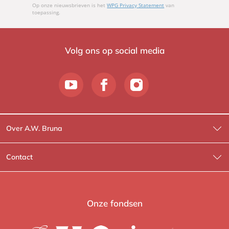
Op onze nieuwsbrieven is het
WPG Privacy Statement
van
toepassing.
Volg ons op social media
Over A.W. Bruna
Wat wij doen
Contact
Wie is Wie?
Contactinformatie
A.W. Bruna Fictie
Route-informatie
Onze fondsen
Lev. boeken
Voor de pers