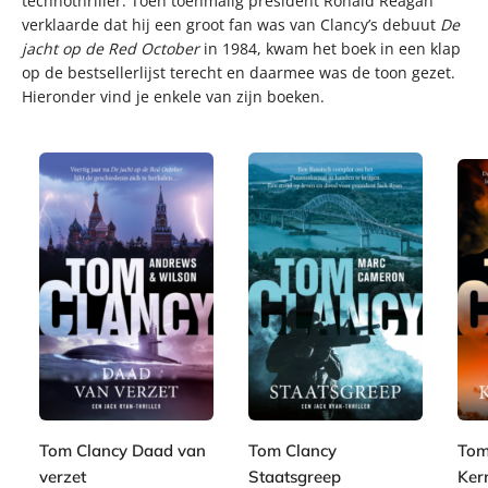
technothriller. Toen toenmalig president Ronald Reagan
verklaarde dat hij een groot fan was van Clancy’s debuut
De
jacht op de Red October
in 1984, kwam het boek in een klap
op de bestsellerlijst terecht en daarmee was de toon gezet.
Hieronder vind je enkele van zijn boeken.
P
P
P
2
2
a
a
2
a
4
4
p
p
4
p
,
,
e
e
,
e
9
9
r
r
9
r
9
9
Tom Clancy Daad van
Tom Clancy
Tom
b
b
9
b
1
1
verzet
Staatsgreep
Ker
a
a