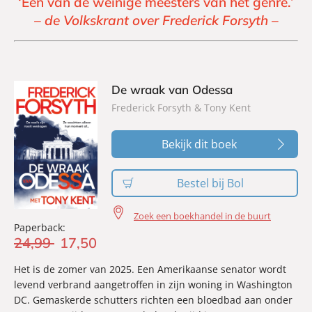
‘Een van de weinige meesters van het genre.’
– de Volkskrant over Frederick Forsyth –
De wraak van Odessa
Frederick Forsyth & Tony Kent
Bekijk dit boek
Bestel bij Bol
Zoek een boekhandel in de buurt
Paperback:
24
,
99
17
,
50
Het is de zomer van 2025. Een Amerikaanse senator wordt
levend verbrand aangetroffen in zijn woning in Washington
DC. Gemaskerde schutters richten een bloedbad aan onder