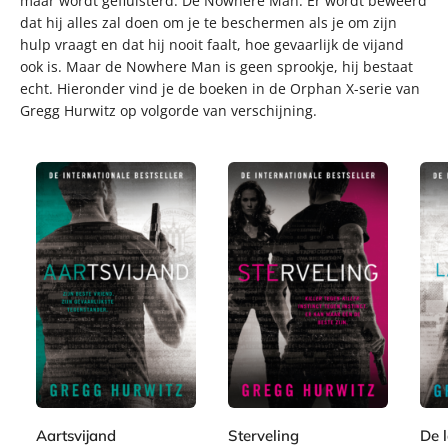
maar wordt gefluisterd. De Nowhere Man. Er wordt beweerd
dat hij alles zal doen om je te beschermen als je om zijn
hulp vraagt en dat hij nooit faalt, hoe gevaarlijk de vijand
ook is. Maar de Nowhere Man is geen sprookje, hij bestaat
echt. Hieronder vind je de boeken in de Orphan X-serie van
Gregg Hurwitz op volgorde van verschijning.
P
P
P
2
2
2
a
a
a
4
4
4
p
p
p
,
,
,
e
e
e
9
9
9
r
r
r
9
9
9
b
b
b
Aartsvijand
Sterveling
De 
1
a
a
a