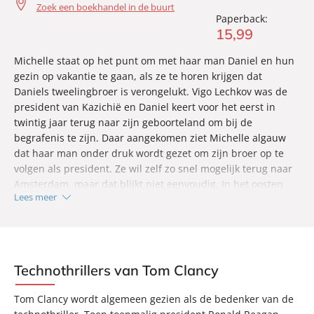
Zoek een boekhandel in de buurt
Paperback:
15
,
99
Michelle staat op het punt om met haar man Daniel en hun
gezin op vakantie te gaan, als ze te horen krijgen dat
Daniels tweelingbroer is verongelukt. Vigo Lechkov was de
president van Kazichië en Daniel keert voor het eerst in
twintig jaar terug naar zijn geboorteland om bij de
begrafenis te zijn. Daar aangekomen ziet Michelle algauw
dat haar man onder druk wordt gezet om zijn broer op te
volgen als president. Ze wil zelf zo snel mogelijk terug naar
Amsterdam, maar dat blijkt niet eenvoudig. In het oosten
Lees meer
van de voormalige Sovjetstaat is een rebellenleider
opgestaan die het volk verenigt in een opstand tegen het
regime.
Technothrillers van Tom Clancy
Tom Clancy wordt algemeen gezien als de bedenker van de