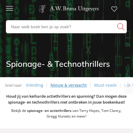
Gratis
verzending
Zoeken
Voor
naar
23:00
boeken,
besteld,
volgende
auteurs
werkdag
en
in huis
uitgevers
Spionage- & Technothrillers
Thema’s
Veilig
betalen
Gratis
retourneren
Inleiding
Nieuw & verwacht
Must-reads
Lex
Snel naar:
Houd jij van keiharde actiethrillers en spanning? Dan mogen deze
Thema’s
spionage- en technothrillers niet ontbreken in jouw boekenkast!
Bekijk de
spionage- en actiethrillers
van Terry Hayes, Tom Clancy,
Gregg Hurwitz en meer!