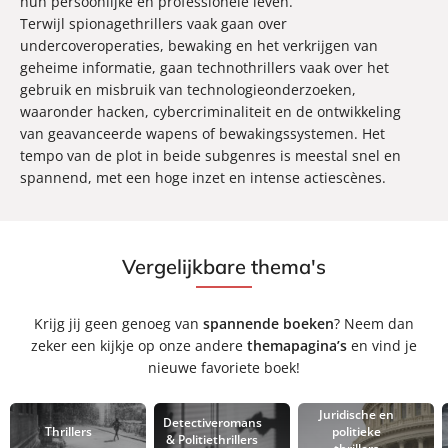
hun persoonlijke en professionele leven.
Terwijl spionagethrillers vaak gaan over
undercoveroperaties, bewaking en het verkrijgen van
geheime informatie, gaan technothrillers vaak over het
gebruik en misbruik van technologieonderzoeken,
waaronder hacken, cybercriminaliteit en de ontwikkeling
van geavanceerde wapens of bewakingssystemen. Het
tempo van de plot in beide subgenres is meestal snel en
spannend, met een hoge inzet en intense actiescènes.
Vergelijkbare thema's
Krijg jij geen genoeg van
spannende boeken
? Neem dan
zeker een kijkje op onze andere
themapagina’s
en vind je
nieuwe favoriete boek!
Juridische en
Detectiveromans
Thrillers
politieke
& Politiethrillers
thrillers