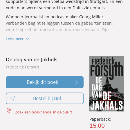
supporters tijdens een voetbalwedstrijd in Stuttgart. En een
oude man wordt vermoord in een Duits ziekenhuis.
Wanneer journalist en podcastmaker Georg Miller
verbanden begint te leggen tussen de gebeurtenissen,
wordt hij zelf het doelwit van huurmoordenaars. Zijn
onderzoek onthult dat zijn belagers afkomstig zijn van een
Lees meer
organisatie die bekendstaat als Odessa, een nazigroepering
die vastbesloten is de macht te heroveren. Nu hun
campagne om het westerse politieke systeem te ontwrichten
De dag van de Jakhals
in een stroomversnelling komt, moet Georg de volgende
Frederick Forsyth
aanslag zien te voorkomen, voordat die de loop van de
geschiedenis voorgoed verandert…
Bekijk dit boek
Bestel bij Bol
Zoek een boekhandel in de buurt
Paperback:
15
,
00