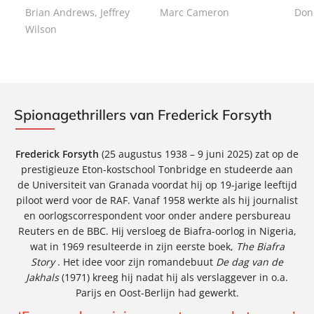
a
7
7
c
c
Brian Andrews, Jeffrey
Marc Cameron
Don
c
,
,
k
k
Wilson
k
5
5
0
0
Spionagethrillers van Frederick Forsyth
Frederick Forsyth
(25 augustus 1938 – 9 juni 2025) zat op de
prestigieuze Eton-kostschool Tonbridge en studeerde aan
de Universiteit van Granada voordat hij op 19-jarige leeftijd
piloot werd voor de RAF. Vanaf 1958 werkte als hij journalist
en oorlogscorrespondent voor onder andere persbureau
Reuters en de BBC. Hij versloeg de Biafra-oorlog in Nigeria,
wat in 1969 resulteerde in zijn eerste boek,
The Biafra
Story
. Het idee voor zijn romandebuut
De dag van de
Jakhals
(1971) kreeg hij nadat hij als verslaggever in o.a.
Parijs en Oost-Berlijn had gewerkt.