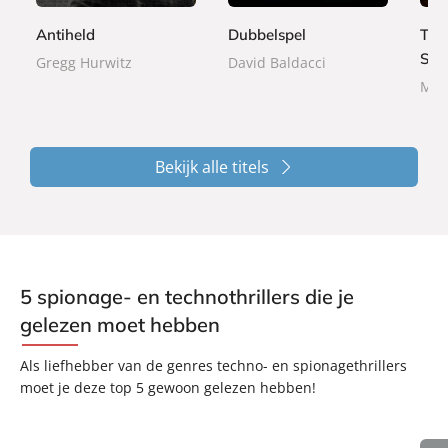
r
r
9
r
9
9
b
b
9
Antiheld
Dubbelspel
Tom
b
a
a
a
Sch
Gregg Hurwitz
David Baldacci
c
c
c
M.P
k
k
k
Bekijk alle titels
5 spionage- en technothrillers die je
gelezen moet hebben
Als liefhebber van de genres techno- en spionagethrillers
moet je deze top 5 gewoon gelezen hebben!