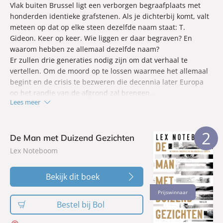
Vlak buiten Brussel ligt een verborgen begraafplaats met
honderden identieke grafstenen. Als je dichterbij komt, valt
meteen op dat op elke steen dezelfde naam staat: T.
Gideon. Keer op keer. Wie liggen er daar begraven? En
waarom hebben ze allemaal dezelfde naam?
Er zullen drie generaties nodig zijn om dat verhaal te
vertellen. Om de moord op te lossen waarmee het allemaal
begint en de crisis te bezweren die decennia later Europa
op het randje van de afgrond zal brengen...
Lees meer
2
De Man met Duizend Gezichten
Lex Noteboom
Bekijk dit boek
Prijswinnaar
Bestel bij Bol