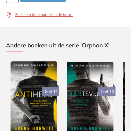
Zoek een boekhandel in de buurt
Andere boeken uit de serie 'Orphan X'
Deel 11
Deel 10
P
P
P
2
2
2
a
a
a
4
4
4
p
p
p
,
,
,
e
e
e
9
9
9
r
r
r