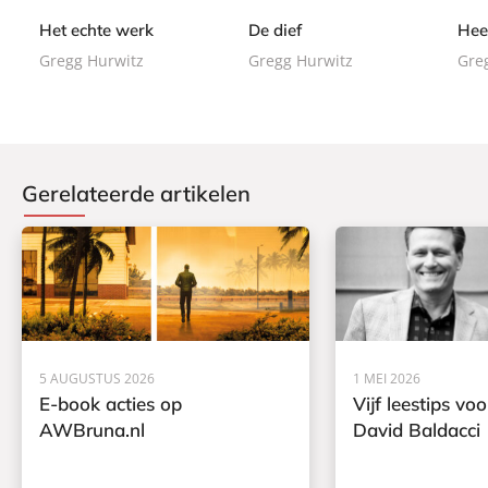
k
k
k
Het echte werk
De dief
Hee
Gregg Hurwitz
Gregg Hurwitz
Gre
Gerelateerde artikelen
5 AUGUSTUS 2026
1 MEI 2026
E-book acties op
Vijf leestips vo
AWBruna.nl
David Baldacci