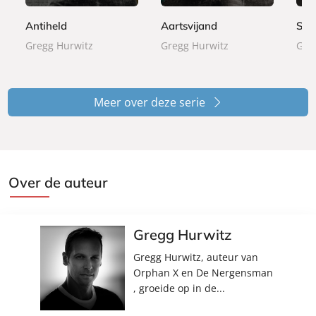
9
9
9
b
b
b
1
Antiheld
Aartsvijand
Ste
a
a
a
7
Gregg Hurwitz
Gregg Hurwitz
Gre
c
c
c
,
k
k
k
5
0
Meer over deze serie
Over de auteur
Gregg Hurwitz
Gregg Hurwitz, auteur van
Orphan X en De Nergensman
, groeide op in de...