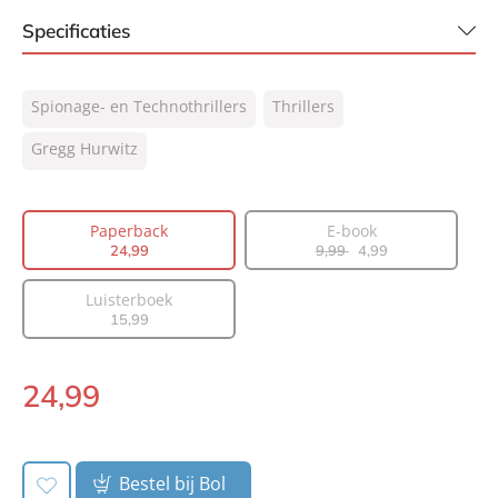
Specificaties
ISBN:
9789400516205
Spionage- en Technothrillers
Thrillers
NUR:
332
Type:
Gregg Hurwitz
Paperback
Auteur(s):
Gregg Hurwitz
Vertaler:
Jan Mellema
Paperback
E-book
Prijs:
24
,
99
24
,
99
9
,
99
4
,
99
Aantal pagina's:
432
Luisterboek
Uitgever:
AW Bruna
15
,
99
Verschijningsdatum:
16-08-2023
24
,
99
Paperback:
Bestel bij Bol