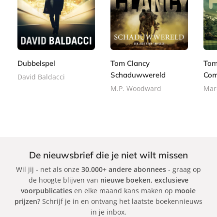
P
P
P
1
a
2
1
a
a
5
p
4
5
p
p
,
e
,
,
e
e
9
r
9
9
r
r
9
b
9
9
Dubbelspel
Tom Clancy
Tom
b
b
a
Schaduwwereld
Com
a
a
David Baldacci
c
c
c
M.P. Woodward
Mar
k
k
k
De nieuwsbrief die je niet wilt missen
Wil jij - net als onze
30.000+ andere abonnees
- graag op
de hoogte blijven van
nieuwe boeken
,
exclusieve
voorpublicaties
en elke maand kans maken op
mooie
prijzen
? Schrijf je in en ontvang het laatste boekennieuws
in je inbox.