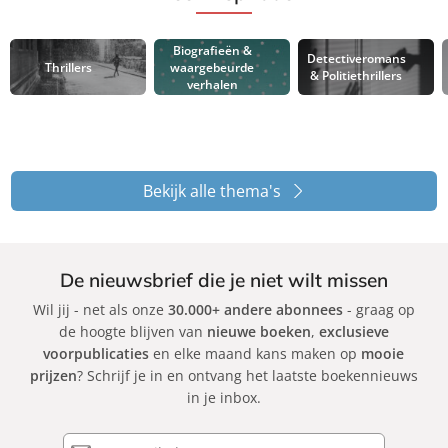
Biografieën &
Detectiveromans
Thrillers
waargebeurde
& Politiethrillers
verhalen
Bekijk alle thema's
De nieuwsbrief die je niet wilt missen
Wil jij - net als onze
30.000+ andere abonnees
- graag op
de hoogte blijven van
nieuwe boeken
,
exclusieve
voorpublicaties
en elke maand kans maken op
mooie
prijzen
? Schrijf je in en ontvang het laatste boekennieuws
in je inbox.
E-