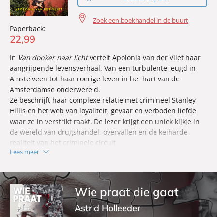
Zoek een boekhandel in de buurt
Paperback:
22
,
99
In
Van donker naar licht
vertelt Apolonia van der Vliet haar
aangrijpende levensverhaal. Van een turbulente jeugd in
Amstelveen tot haar roerige leven in het hart van de
Amsterdamse onderwereld.
Ze beschrijft haar complexe relatie met crimineel Stanley
Hillis en het web van loyaliteit, gevaar en verboden liefde
waar ze in verstrikt raakt. De lezer krijgt een uniek kijkje in
de wereld van drugshandel, overvallen en de keiharde
realiteit van het criminele circuit
Lees meer
Wie praat die gaat
Astrid Holleeder