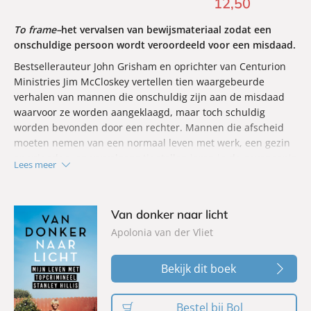
12
,
50
To frame
–
het vervalsen van bewijsmateriaal zodat een
onschuldige persoon wordt veroordeeld voor een misdaad.
Bestsellerauteur John Grisham en oprichter van Centurion
Ministries Jim McCloskey vertellen tien waargebeurde
verhalen van mannen die onschuldig zijn aan de misdaad
waarvoor ze worden aangeklaagd, maar toch schuldig
worden bevonden door een rechter. Mannen die afscheid
moeten nemen van een normaal leven met werk, een gezin
en vrienden, en vervolgens tientallen jaren in de gevangenis
Lees meer
strijden voor vrijspraak, terwijl de schuldigen vrij rondlopen.
Van donker naar licht
Apolonia van der Vliet
Bekijk dit boek
Bestel bij Bol