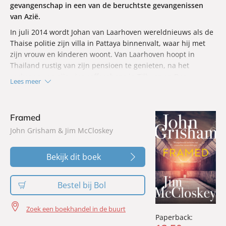
gevangenschap in een van de beruchtste gevangenissen
van Azië.
In juli 2014 wordt Johan van Laarhoven wereldnieuws als de
Thaise politie zijn villa in Pattaya binnenvalt, waar hij met
zijn vrouw en kinderen woont. Van Laarhoven hoopt in
Thailand rustig van zijn pensioen te genieten, na het
verkopen van zijn vier coffeeshops in Tilburg en Den
Lees meer
Bosch. Van Laarhoven krijgt een celstraf opgelegd van
honderddrie jaar, zijn vrouw krijgt achttien jaar. Ze worden
onder meer veroordeeld voor witwassen, omdat ze in
Framed
Thailand geld hebben uitgegeven dat Van Laarhoven
John Grisham & Jim McCloskey
in Nederland verdiende met de gedoogde verkoop van
cannabis. Van Laarhoven wordt opgesloten in Klong Prem,
een van de beruchtste gevangenisen van Azië.
Bekijk dit boek
Bestel bij Bol
Zoek een boekhandel in de buurt
Paperback: