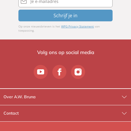
mailadres
Schrijf je in
Op onze nieuwsbrieven is het
WPG Privacy Statement
van
toepassing.
Volg ons op social media
Over A.W. Bruna
Wat wij doen
Contact
Wie is Wie?
Contactinformatie