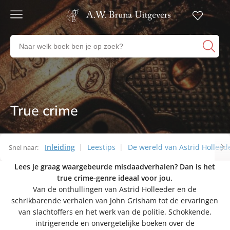
Gratis
verzending
Zoeken
Voor
naar
23:00
boeken,
besteld,
volgende
auteurs
werkdag
en
in huis
uitgevers
True crime
Thema’s
Veilig
betalen
Gratis
retourneren
Inleiding
Leestips
De wereld van Astrid Holleed
Snel naar:
Lees je graag waargebeurde misdaadverhalen? Dan is het
Thema’s
true crime-genre ideaal voor jou.
Van de onthullingen van Astrid Holleeder en de
schrikbarende verhalen van John Grisham tot de ervaringen
van slachtoffers en het werk van de politie. Schokkende,
intrigerende en onvergetelijke boeken over de