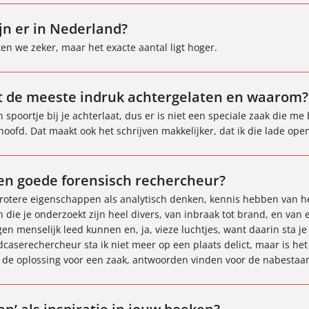
jn er in Nederland?
n we zeker, maar het exacte aantal ligt hoger.
ft de meeste indruk achtergelaten en waarom?
 spoortje bij je achterlaat, dus er is niet een speciale zaak die me 
 hoofd. Dat maakt ook het schrijven makkelijker, dat ik die lade ope
n goede forensisch rechercheur?
 grotere eigenschappen als analytisch denken, kennis hebben van he
ie je onderzoekt zijn heel divers, van inbraak tot brand, en van 
en menselijk leed kunnen en, ja, vieze luchtjes, want daarin sta j
ldcaserechercheur sta ik niet meer op een plaats delict, maar is he
ar de oplossing voor een zaak, antwoorden vinden voor de nabestaa