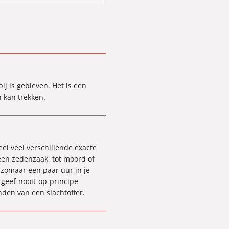
bij is gebleven. Het is een
n kan trekken.
el veel verschillende exacte
een zedenzaak, tot moord of
e zomaar een paar uur in je
t geef-nooit-op-principe
nden van een slachtoffer.