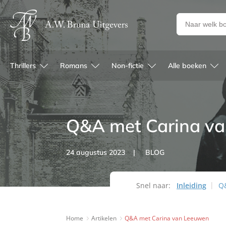
Zoeken
naar
boeken,
auteurs
Thrillers
Romans
Non-fictie
Alle boeken
en
uitgevers
Q&A met Carina v
24 augustus 2023
BLOG
Snel naar:
Inleiding
Q
Home
Artikelen
Q&A met Carina van Leeuwen