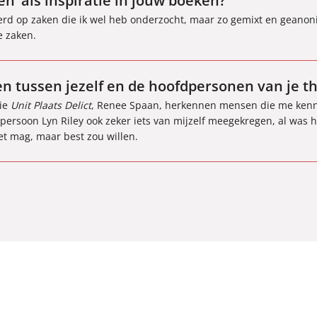
en’ als inspiratie in jouw boeken?
eerd op zaken die ik wel heb onderzocht, maar zo gemixt en geanon
e zaken.
n tussen jezelf en de hoofdpersonen van je thr
rie
Unit Plaats Delict
, Renee Spaan, herkennen mensen die me kenne
persoon Lyn Riley ook zeker iets van mijzelf meegekregen, al was h
et mag, maar best zou willen.