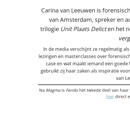
Carina van Leeuwen is forensisc
van Amsterdam, spreker en au
trilogie
Unit Plaats Delict
en het n
ver
In de media verschijnt ze regelmatig al
lezingen en masterclasses over forensisc
case en wat maakt iemand een goede f
gebruikt zij haar zaken als inspiratie vo
van L
Na
Magma
is
Feniks
het tweede deel van haar
hier
direct 