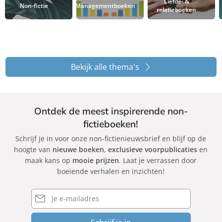
Liefde- &
Non-fictie
Managementboeken
relatieboeken
Bekijk alle thema's
Ontdek de meest inspirerende non-
fictieboeken!
Schrijf je in voor onze non-fictienieuwsbrief en blijf op de
hoogte van
nieuwe boeken
,
exclusieve voorpublicaties
en
maak kans op
mooie prijzen
. Laat je verrassen door
boeiende verhalen en inzichten!
E-
mailadres