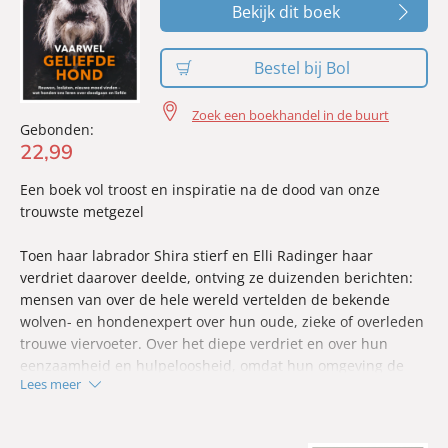
Bekijk dit boek
Bestel bij Bol
Zoek een boekhandel in de buurt
Gebonden:
22
,
99
Een boek vol troost en inspiratie na de dood van onze
trouwste metgezel
Toen haar labrador Shira stierf en Elli Radinger haar
verdriet daarover deelde, ontving ze duizenden berichten:
mensen van over de hele wereld vertelden de bekende
wolven- en hondenexpert over hun oude, zieke of overleden
trouwe viervoeter. Over het diepe verdriet en over hun
eenzaamheid en hulpeloosheid, omdat hun omgeving de
Lees meer
pijn die je kunt voelen als het om een dier gaat lang niet
altijd begrijpt.