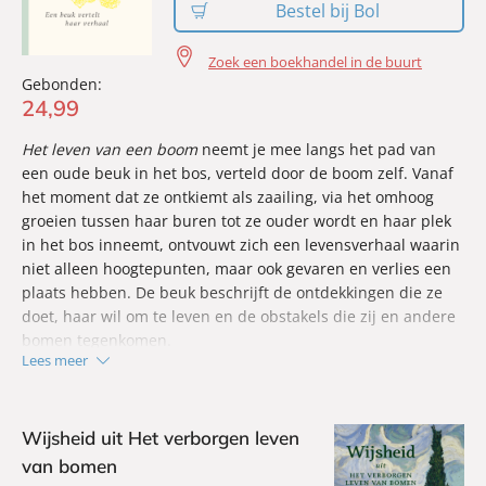
Bestel bij Bol
Zoek een boekhandel in de buurt
Gebonden:
24
,
99
Het leven van een boom
neemt je mee langs het pad van
een oude beuk in het bos, verteld door de boom zelf. Vanaf
het moment dat ze ontkiemt als zaailing, via het omhoog
groeien tussen haar buren tot ze ouder wordt en haar plek
in het bos inneemt, ontvouwt zich een levensverhaal waarin
niet alleen hoogtepunten, maar ook gevaren en verlies een
plaats hebben. De beuk beschrijft de ontdekkingen die ze
doet, haar wil om te leven en de obstakels die zij en andere
bomen tegenkomen.
Lees meer
In gesprekken met haar jonge boompjes leert zij hen wat
het betekent om deel uit te maken van een
bosgemeenschap, en hoe belangrijk het is om met elkaar
Wijsheid uit Het verborgen leven
verbonden te zijn. Wat voor mensen stil en onbeweeglijk
van bomen
lijkt, blijkt voor de boom een bestaan vol beweging en