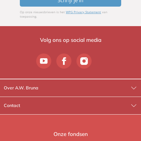
Schrijf je in
Op onze nieuwsbrieven is het
WPG Privacy Statement
van
toepassing.
Volg ons op social media
Over A.W. Bruna
Wat wij doen
Contact
Wie is Wie?
Contactinformatie
A.W. Bruna Fictie
Route-informatie
Onze fondsen