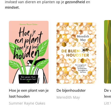
invloed van dieren en planten op je
gezondheid
en
mindset
.
E
E
E
9
-
9
9
-
-
,
b
,
,
b
b
9
o
9
9
o
o
9
o
9
9
o
o
k
k
k
Hoe je een plant van je
De bijenhoudster
De 
laat houden
lev
Meredith May
Summer Rayne Oakes
Lit