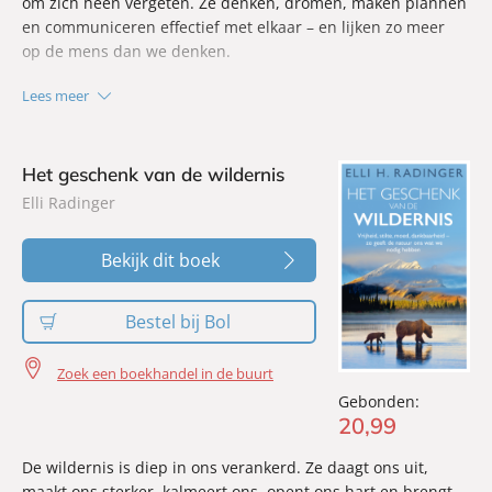
om zich heen vergeten. Ze denken, dromen, maken plannen
en communiceren effectief met elkaar – en lijken zo meer
op de mens dan we denken.
Lees meer
Elli H. Radinger, een van de bekendste wolvenexperts ter
wereld, deelt vele verbazingwekkende en tot nu toe
onbekende feiten over het leven van wolven, in
Het geschenk van de wildernis
fascinerende verhalen over onder meer familiebanden,
Elli Radinger
vertrouwen, geduld, leiderschap, omgaan met
mislukkingen en de dood. In dit boek geeft ze een geweldig
inkijkje in de intelligentie van dit mythische dier, en trekt
Bekijk dit boek
verrassende parallellen met ons eigen gedrag en leven. Ze
schreef ook een hoofdstuk over wolven in Nederland en
Bestel bij Bol
België.
Zoek een boekhandel in de buurt
Gebonden:
20
,
99
De wildernis is diep in ons verankerd. Ze daagt ons uit,
maakt ons sterker, kalmeert ons, opent ons hart en brengt