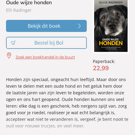
Elli Radinger toont wat we van onze dieren kunnen leren in
Oude wijze honden
de laatste momenten van het leven en geeft hoopvolle moed
Elli Radinger
om door te gaan. Een ontroerend en inspirerend boek voor
iedereen die zichzelf en zijn dieren wil helpen afscheid te
Bekijk dit boek
nemen, maar ook een hartverwarmende metgezel bij het
verdriet en de pijn na de dood van een geliefd dier.
Bestel bij Bol
Zoek een boekhandel in de buurt
Paperback:
22
,
99
Honden zijn speciaal, ongeacht hun leeftijd. Maar door ons
leven te delen met een oude hond en het geluk hem door
de laatste jaren van zijn leven te begeleiden, worden onze
ogen en ons hart geopend. Oude honden kunnen ons veel
leren: elke dag is een geschenk, heb nergens spijt van, zorg
goed voor je roedel, realiseer je wat echt belangrijk is,
accepteer wat niet te veranderen is, vergeef, je bent nooit te
oud voor nieuwe trucjes, en veel meer.