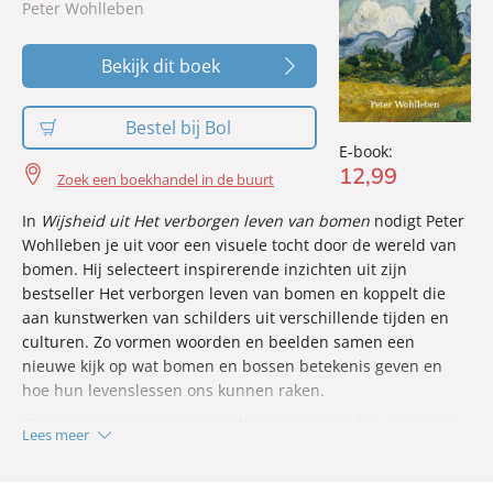
betekenis te zijn, waarin elk seizoen, elke storm en elk
Peter Wohlleben
nieuw blad bijdraagt aan het geheel.
Bekijk dit boek
Bestel bij Bol
E-book:
12
,
99
Zoek een boekhandel in de buurt
In
Wijsheid uit Het verborgen leven van bomen
nodigt Peter
Wohlleben je uit voor een visuele tocht door de wereld van
bomen. Hij selecteert inspirerende inzichten uit zijn
bestseller Het verborgen leven van bomen en koppelt die
aan kunstwerken van schilders uit verschillende tijden en
culturen. Zo vormen woorden en beelden samen een
nieuwe kijk op wat bomen en bossen betekenis geven en
hoe hun levenslessen ons kunnen raken.
Elke levensles staat op zichzelf en roept beelden op van de
Lees meer
rijkdom en complexiteit van het bos, terwijl kleur en vorm
uit de kunstgeschiedenis de bijzondere kanten van bomen