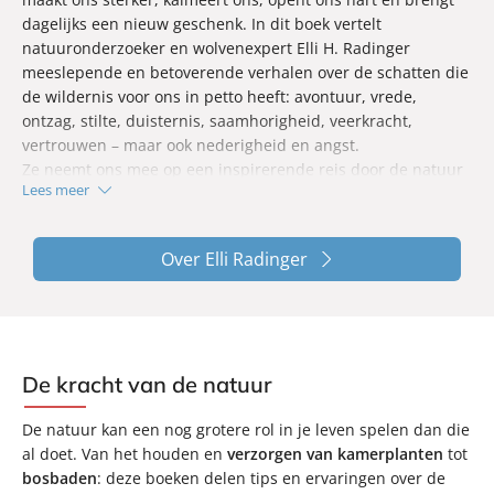
dagelijks een nieuw geschenk. In dit boek vertelt
natuuronderzoeker en wolvenexpert Elli H. Radinger
meeslepende en betoverende verhalen over de schatten die
de wildernis voor ons in petto heeft: avontuur, vrede,
ontzag, stilte, duisternis, saamhorigheid, veerkracht,
vertrouwen – maar ook nederigheid en angst.
Ze neemt ons mee op een inspirerende reis door de natuur
Lees meer
en in onszelf, en laat zien hoe de magie van de wildernis
zowel ons leven als onze geest kan veranderen.
Over Elli Radinger
De kracht van de natuur
De natuur kan een nog grotere rol in je leven spelen dan die
al doet. Van het houden en
verzorgen van kamerplanten
tot
bosbaden
: deze boeken delen tips en ervaringen over de