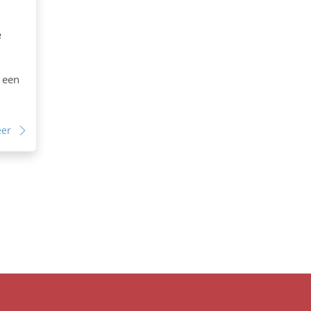
e
 een
eer