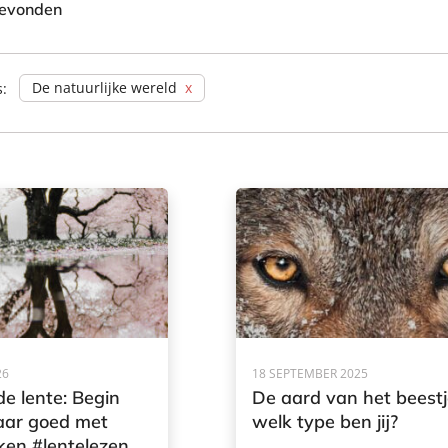
gevonden
De natuurlijke wereld
s:
26
18 SEPTEMBER 2025
de lente: Begin
De aard van het beestj
jaar goed met
welk type ben jij?
ken #lentelezen