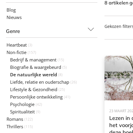
8 artikelen 
Blog
Nieuws
Gekozen filter
Genre
Heartbeat
(3)
Non-fictie
(157)
Bedrijf & management
(15)
Biografie & waargebeurd
(5)
De natuurlijke wereld
(8)
Liefde, relatie en ouderschap
(26)
Lifestyle & Gezondheid
(25)
Persoonlijke ontwikkeling
(41)
Psychologie
(42)
23 MAART 20
Spiritualiteit
(9)
Lezen in 
Romans
(122)
het voor
Thrillers
(115)
deze boe