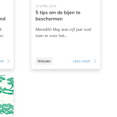
10 APRIL 2019
5 tips om de bijen te
and
beschermen
d-
Meredith May was vijf jaar oud
en.
toen er voor het…
eer
Nieuws
Lees meer