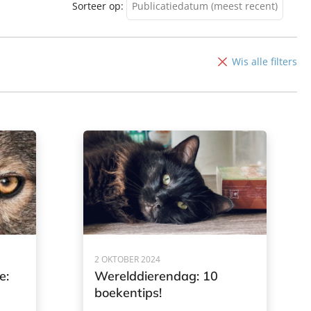
Sorteer op:
Publicatiedatum (meest recent)
Publicatiedatum (meest
recent)
Wis alle filters
Publicatiedatum (minst
recent)
2 OKTOBER 2024
e:
Werelddierendag: 10
boekentips!