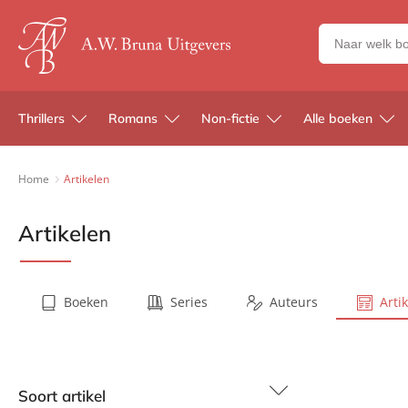
Zoeken
naar
boeken,
auteurs
Thrillers
Romans
Non-fictie
Alle boeken
en
uitgevers
Home
Artikelen
Artikelen
Boeken
Series
Auteurs
Arti
Soort artikel