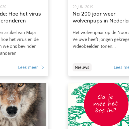
2020
20 JUNI 2019
e: Hoe het virus
Na 200 jaar weer
veranderen
wolvenpups in Nederl
en artikel van Maja
Het wolvenpaar op de Noor
hoe het virus en de
Veluwe heeft jongen gekreg
in we ons bevinden
Videobeelden tonen…
randeren.
Lees meer
Nieuws
Lees m