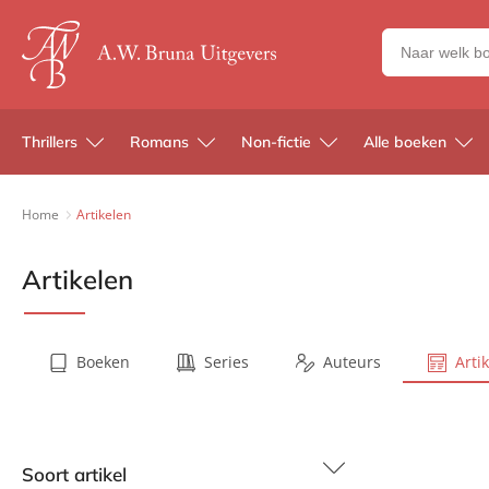
Zoeken
naar
boeken,
auteurs
Thrillers
Romans
Non-fictie
Alle boeken
en
uitgevers
Home
Artikelen
Artikelen
Boeken
Series
Auteurs
Arti
Soort artikel