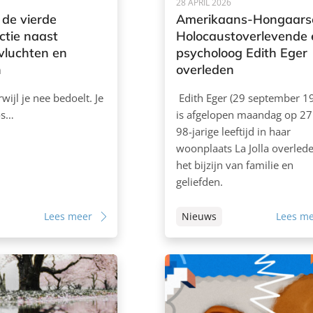
28 APRIL 2026
 de vierde
Amerikaans-Hongaars
ctie naast
Holocaustoverlevende 
vluchten en
psycholoog Edith Eger
n
overleden
erwijl je nee bedoelt. Je
Edith Eger (29 september 1
os…
is afgelopen maandag op 27 
98-jarige leeftijd in haar
woonplaats La Jolla overlede
het bijzijn van familie en
geliefden.
Lees meer
Nieuws
Lees m