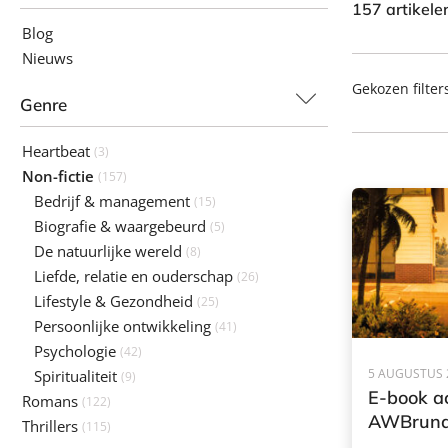
157 artikel
Blog
Nieuws
Gekozen filter
Genre
Heartbeat
(3)
Non-fictie
(157)
Bedrijf & management
(15)
Biografie & waargebeurd
(5)
De natuurlijke wereld
(8)
Liefde, relatie en ouderschap
(26)
Lifestyle & Gezondheid
(25)
Persoonlijke ontwikkeling
(41)
Psychologie
(42)
5 AUGUSTUS 
Spiritualiteit
(9)
E-book ac
Romans
(122)
AWBruna
Thrillers
(115)