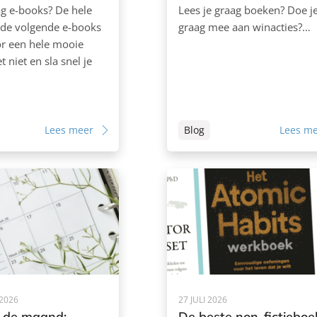
aag e-books? De hele
Lees je graag boeken? Doe j
 de volgende e-books
graag mee aan winacties?…
or een hele mooie
et niet en sla snel je
Lees meer
Blog
Lees m
2026
27 JULI 2026
 de maand:
De beste non-fictiebo