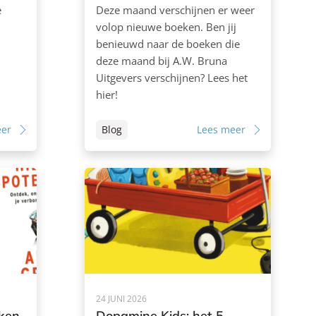
e
Deze maand verschijnen er weer
volop nieuwe boeken. Ben jij
benieuwd naar de boeken die
deze maand bij A.W. Bruna
Uitgevers verschijnen? Lees het
hier!
eer
Blog
Lees meer
24 JUNI 2026
eken
Dopamine Kids: het 5-