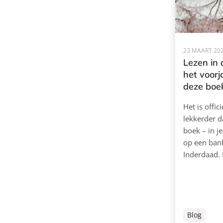
23 MAART 20
Lezen in 
het voor
deze boe
Het is offic
lekkerder d
boek – in je
op een bank
Inderdaad. 
Blog