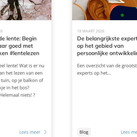
26
18 MAART 2026
de lente: Begin
De belangrijkste exper
jaar goed met
op het gebied van
ken #lentelezen
persoonlijke ontwikkel
ieel lente! Wat is er nu
Een overzicht van de grootst
an het lezen van een
experts op het…
 tuin, op je balkon of
je in het bos?
Helemaal niets! ?
Lees meer
Blog
Lees m