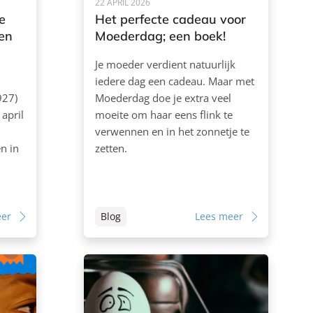
22 APRIL 2026
e
Het perfecte cadeau voor
en
Moederdag; een boek!
Je moeder verdient natuurlijk
iedere dag een cadeau. Maar met
927)
Moederdag doe je extra veel
april
moeite om haar eens flink te
verwennen en in het zonnetje te
n in
zetten.
eer
Blog
Lees meer