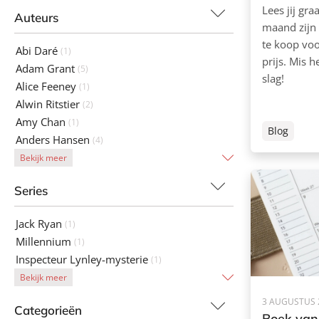
Lees jij gr
Auteurs
maand zijn
te koop vo
Abi Daré
(1)
prijs. Mis h
Adam Grant
(5)
slag!
Alice Feeney
(1)
Alwin Ritstier
(2)
Amy Chan
(1)
Blog
Anders Hansen
(4)
Bekijk meer
Series
Jack Ryan
(1)
Millennium
(1)
Inspecteur Lynley-mysterie
(1)
Bekijk meer
3 AUGUSTUS 
Categorieën
Boek van