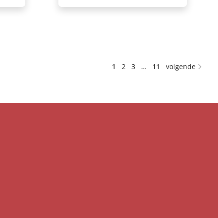
1
2
3
…
11
volgende