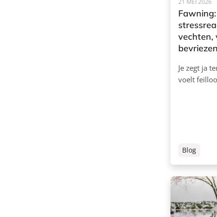
21 MEI 2026
Fawning:
stressrea
vechten, 
bevrieze
Je zegt ja t
voelt feillo
Blog