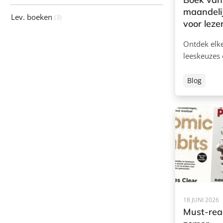
maandelij
Lev. boeken
(3)
voor leze
Ontdek elk
leeskeuzes
Blog
18 JUNI 2026
Must-rea