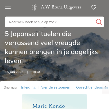
Gratis
verzending
Zoeken
Voor
naar
23:00
boeken,
besteld,
5 Japanse rituelen die
Artikelen
volgende
auteurs
werkdag
en
verrassend veel vreugde
in huis
uitgevers
kunnen brengen in je dagelijks
Veilig
betalen
leven
Gratis
retourneren
15 juni 2026
BLOG
Inleiding
Vier de seizoenen
Oprecht enthousia
Snel naar:
Artikelen