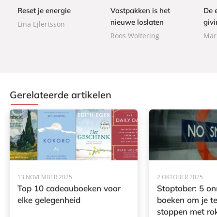
9
b
9
0
Reset je energie
Vastpakken is het
De 
b
b
a
a
a
nieuwe loslaten
givi
Lina Ejlertsson
c
c
c
Roos Woltering
Mar
k
k
k
Gerelateerde artikelen
13 NOVEMBER 2025
2 OKTOBER 2025
Top 10 cadeauboeken voor
Stoptober: 5 o
elke gelegenheid
boeken om je t
stoppen met ro