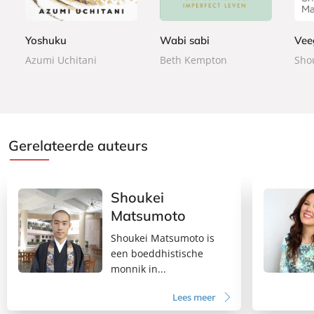
9
0
5
n
n
r
9
0
0
d
d
b
Yoshuku
Wabi sabi
Vee
e
e
a
n
n
c
Azumi Uchitani
Beth Kempton
Sho
k
Gerelateerde auteurs
Shoukei
Matsumoto
Shoukei Matsumoto is
een boeddhistische
monnik in...
Lees meer