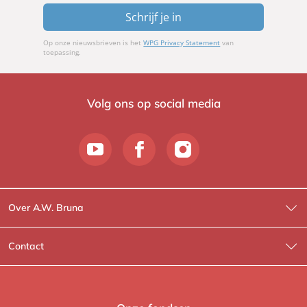
Schrijf je in
Op onze nieuwsbrieven is het
WPG Privacy Statement
van
toepassing.
Volg ons op social media
Over A.W. Bruna
Wat wij doen
Contact
Wie is Wie?
Contactinformatie
A.W. Bruna Fictie
Route-informatie