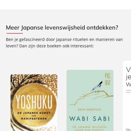
Meer Japanse levenswijsheid ontdekken?
Ben je gefascineerd door Japanse rituelen en manieren van
leven? Dan zijn deze boeken ook interessant:
G
G
P
2
2
1
e
e
a
2
0
2
b
b
p
,
,
,
o
o
e