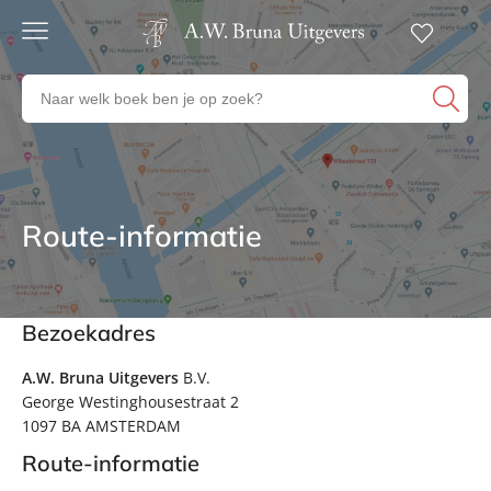
Gratis
verzending
Zoeken
Voor
naar
23:00
boeken,
besteld,
volgende
auteurs
werkdag
en
in huis
uitgevers
Route-informatie
Contactinformatie
Veilig
betalen
Gratis
retourneren
Bezoekadres
Contactinformatie
A.W. Bruna Uitgevers
B.V.
George Westinghousestraat 2
1097 BA AMSTERDAM
Route-informatie