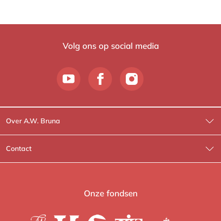
Volg ons op social media
Over A.W. Bruna
Wat wij doen
Contact
Wie is Wie?
Contactinformatie
A.W. Bruna Fictie
Route-informatie
Onze fondsen
Lev. boeken
Voor de pers