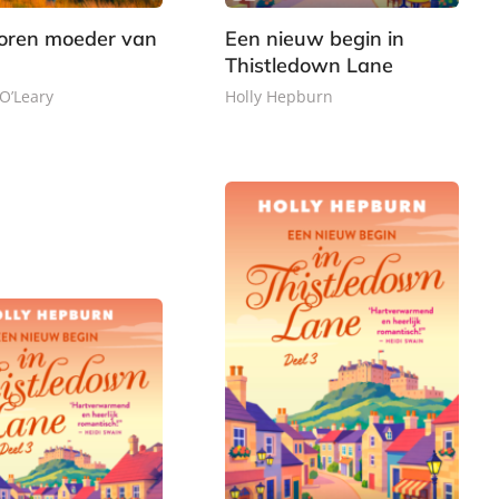
k
loren moeder van
Een nieuw begin in
Thistledown Lane
O’Leary
Holly Hepburn
E
1
-
,
b
9
o