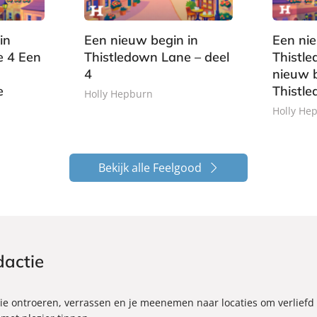
9
s
9
o
t
k
in
Een nieuw begin in
Een nie
e
e 4 Een
Thistledown Lane – deel
Thistl
r
4
nieuw b
b
e
Thistl
o
Holly Hepburn
e
Holly He
k
Bekijk alle Feelgood
dactie
 ontroeren, verrassen en je meenemen naar locaties om verliefd o