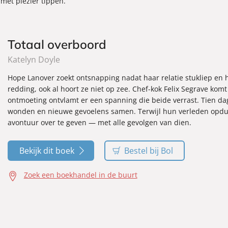
 met plezier tippen.
Totaal overboord
Katelyn Doyle
Hope Lanover zoekt ontsnapping nadat haar relatie stukliep en haa
redding, ook al hoort ze niet op zee. Chef-kok Felix Segrave ko
ontmoeting ontvlamt er een spanning die beide verrast. Tien d
wonden en nieuwe gevoelens samen. Terwijl hun verleden opduik
avontuur over te geven — met alle gevolgen van dien.
Bekijk dit boek
Bestel bij Bol
Zoek een boekhandel in de buurt