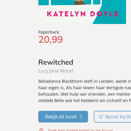
Paperback:
20
,
99
Rewitched
Lucy Jane Wood
Belladonna Blackthorn leeft in Londen, werkt i
haar eigen is. Als haar koven haar dertigste n
behouden. Met hulp van vrienden, een mentor e
ontdekt Belle wat het betekent om zichzelf en
Bekijk dit boek
Bestel bij B
Zoek een boekhandel in de buurt