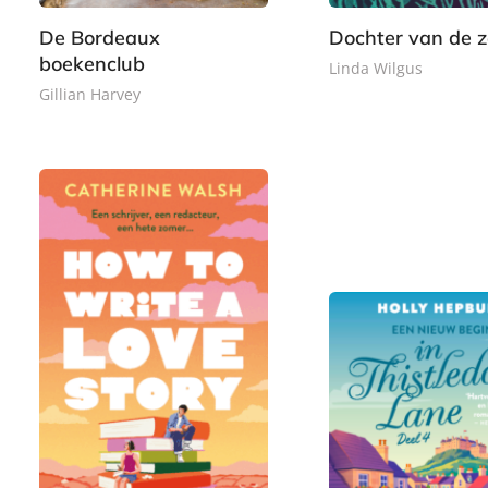
k
a
De Bordeaux
Dochter van de 
c
boekenclub
Linda Wilgus
k
Gillian Harvey
P
2
a
L
0
3
p
u
,
,
e
i
0
4