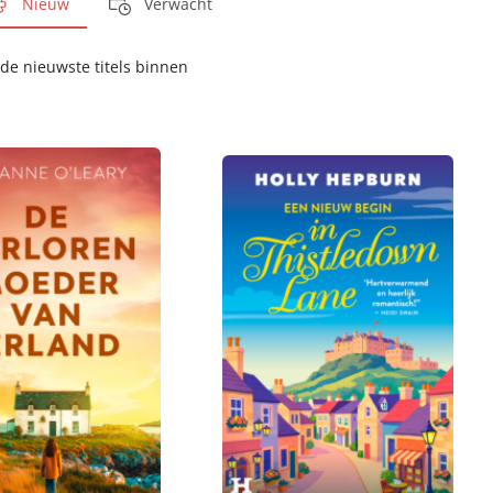
Nieuw
Verwacht
de nieuwste titels binnen
E
9
-
,
b
9
o
9
o