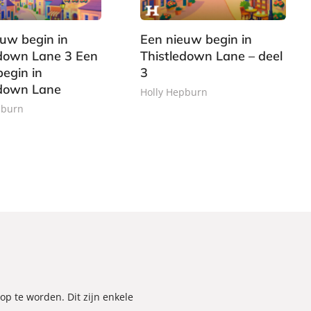
9
o
k
uw begin in
Een nieuw begin in
edown Lane 3 Een
Thistledown Lane – deel
egin in
3
edown Lane
Holly Hepburn
pburn
p te worden. Dit zijn enkele