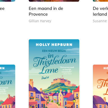
k
k
zee
Een maand in de
De ver
Provence
Ierland
Gillian Harvey
Susanne 
E
1
L
3
-
,
u
,
b
9
i
4
o