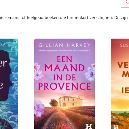
 romans tot feelgood boeken die binnenkort verschijnen. Dit zijn 
E
E
8
7
-
-
,
,
b
b
9
9
o
o
9
9
o
o