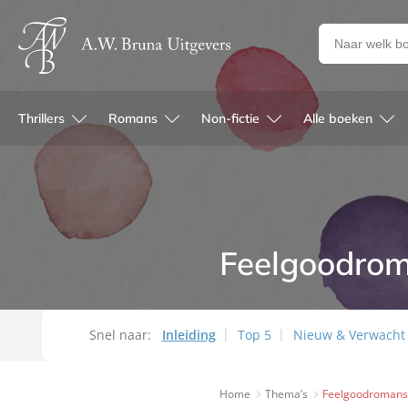
Zoeken
naar
boeken,
auteurs
Thrillers
Romans
Non-fictie
Alle boeken
en
uitgevers
Feelgoodro
Snel naar:
Inleiding
Top 5
Nieuw & Verwacht
Home
Thema’s
Feelgoodroman