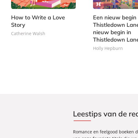
r
s
0
9
b
t
How to Write a Love
Een nieuw begin 
a
e
Story
Thistledown Lan
c
r
nieuw begin in
k
b
Catherine Walsh
Thistledown Lan
o
e
Holly Hepburn
k
Leestips van de re
Romance en feelgood boeken die