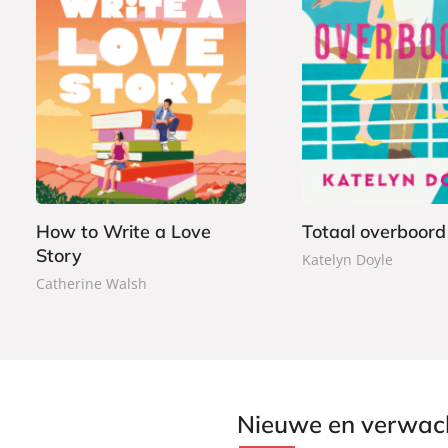
P
2
P
2
a
0
a
0
p
,
p
,
e
9
e
0
r
9
r
0
b
b
a
How to Write a Love
Totaal overboord
a
c
Story
c
Katelyn Doyle
k
k
Catherine Walsh
Nieuwe en verwac