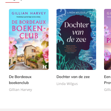
P
E
E
2
a
8
8
-
-
2
p
,
,
b
b
,
e
9
9
o
o
9
r
9
9
o
o
9
b
De Bordeaux
Dochter van de zee
Een
k
k
a
boekenclub
Pro
Linda Wilgus
c
Gillian Harvey
Gill
k