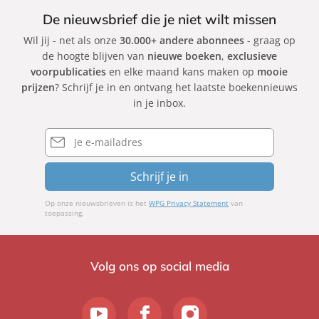
De nieuwsbrief die je niet wilt missen
Wil jij - net als onze
30.000+ andere abonnees
- graag op
de hoogte blijven van
nieuwe boeken
,
exclusieve
voorpublicaties
en elke maand kans maken op
mooie
prijzen
? Schrijf je in en ontvang het laatste boekennieuws
in je inbox.
E-
mailadres
Schrijf je in
Op onze nieuwsbrieven is het
WPG Privacy Statement
van
toepassing.
Volg ons op social media