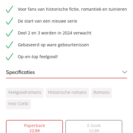
Voor fans van historische fictie, romantiek en tuinieren
De start van een nieuwe serie
Deel 2 en 3 worden in 2024 verwacht
Gebaseerd op ware gebeurtenissen
Op-en-top feelgood!
Specificaties
ISBN:
9789400515987
Feelgoodromans
Historische romans
Romans
NUR:
302
Type:
Inez Corbi
Paperback
Auteur(s):
Inez Corbi
Vertaler:
Olga Groenewoud
Paperback
E-book
Prijs:
22
,
99
22
,
99
12
,
99