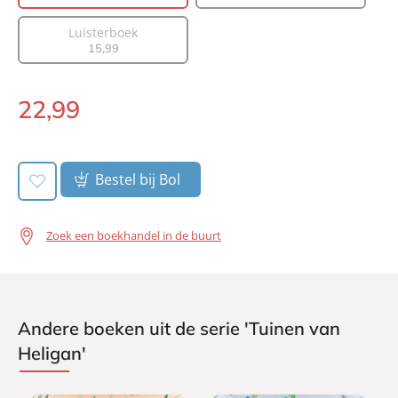
Aantal pagina's:
368
Luisterboek
Uitgever:
AW Bruna
15
,
99
Verschijningsdatum:
28-06-2023
22
,
99
Paperback:
Bestel bij Bol
Zoek een boekhandel in de buurt
Andere boeken uit de serie 'Tuinen van
Heligan'