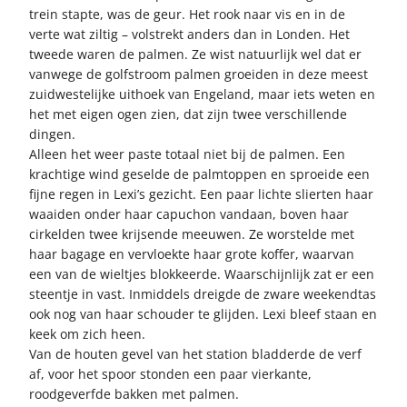
trein stapte, was de geur. Het rook naar vis en in de
verte wat ziltig – volstrekt anders dan in Londen. Het
tweede waren de palmen. Ze wist natuurlijk wel dat er
vanwege de golfstroom palmen groeiden in deze meest
zuidwestelijke uithoek van Engeland, maar iets weten en
het met eigen ogen zien, dat zijn twee verschillende
dingen.
Alleen het weer paste totaal niet bij de palmen. Een
krachtige wind geselde de palmtoppen en sproeide een
fijne regen in Lexi’s gezicht. Een paar lichte slierten haar
waaiden onder haar capuchon vandaan, boven haar
cirkelden twee krijsende meeuwen. Ze worstelde met
haar bagage en vervloekte haar grote koffer, waarvan
een van de wieltjes blokkeerde. Waarschijnlijk zat er een
steentje in vast. Inmiddels dreigde de zware weekendtas
ook nog van haar schouder te glijden. Lexi bleef staan en
keek om zich heen.
Van de houten gevel van het station bladderde de verf
af, voor het spoor stonden een paar vierkante,
roodgeverfde bakken met palmen.