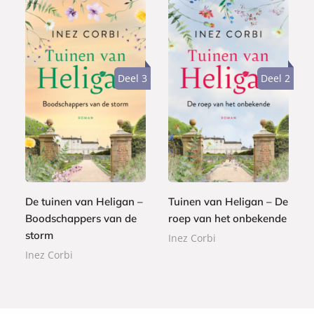
Deel 3
Deel 2
P
P
2
a
2
a
2
p
2
p
,
e
,
e
9
r
9
r
9
b
9
De tuinen van Heligan –
Tuinen van Heligan – De
b
a
Boodschappers van de
roep van het onbekende
a
c
storm
c
Inez Corbi
k
k
Inez Corbi