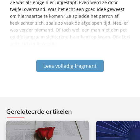
Ze was als enige hier uitgestapt. Even werd ze door
twijfel overmand. Was het echt een goed idee geweest
om hiernaartoe te komen? Ze spiedde het perron af,
keek achter zich, zoals zo vaak de afgelopen tijd. Nee, er
was verder niemand. Of toch wel: een man met een pet
op die langzaam slenterend haar kant op kwam. Ook Lexi
zette zich in beweging.
Lees volledig fragment
Gerelateerde artikelen