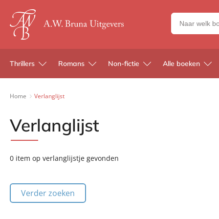
Zoeken
naar
boeken,
auteurs
Thrillers
Romans
Non-fictie
Alle boeken
en
uitgevers
Home
Verlanglijst
Verlanglijst
0 item
op verlanglijstje gevonden
Verder zoeken