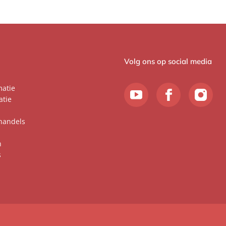
Volg ons op social media
matie
atie
handels
n
s