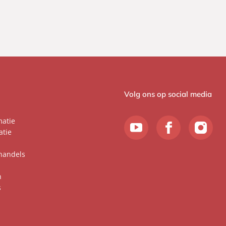
Volg ons op social media
matie
atie
handels
n
s