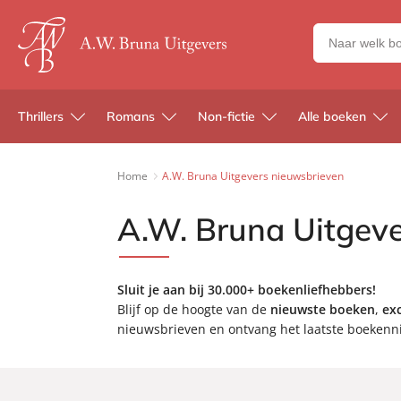
Zoeken
naar
boeken,
auteurs
Thrillers
Romans
Non-fictie
Alle boeken
en
uitgevers
Home
A.W. Bruna Uitgevers nieuwsbrieven
A.W. Bruna Uitgev
Sluit je aan bij 30.000+ boekenliefhebbers!
Blijf op de hoogte van de
nieuwste boeken
,
exc
nieuwsbrieven en ontvang het laatste boekenni