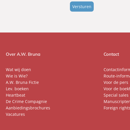
verwerking
gegevens
(Vereist)
Over A.W. Bruna
Contact
Wat wij doen
Contactinfor
Wie is Wie?
Route-inform
A.W. Bruna Fictie
Voor de pers
Lev. boeken
Voor de boek
Heartbeat
Special sales
De Crime Compagnie
Manuscripte
Aanbiedingsbrochures
Foreign right
Vacatures