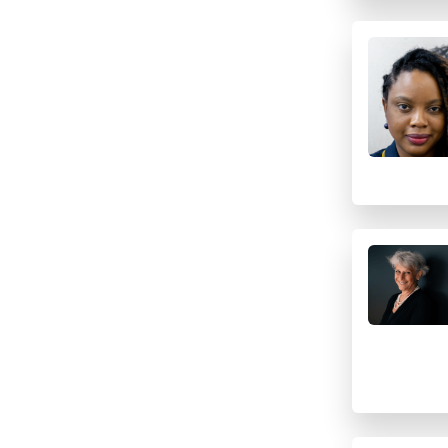
F
G
H
I
J
K
L
M
N
O
P
Q