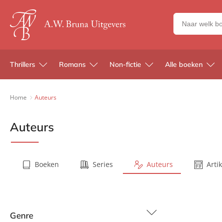
Zoeken
naar
boeken,
auteurs
Thrillers
Romans
Non-fictie
Alle boeken
en
uitgevers
Home
Auteurs
Auteurs
Boeken
Series
Auteurs
Arti
Genre