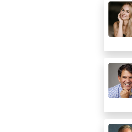
R
S
T
U
V
W
X
Y
Z