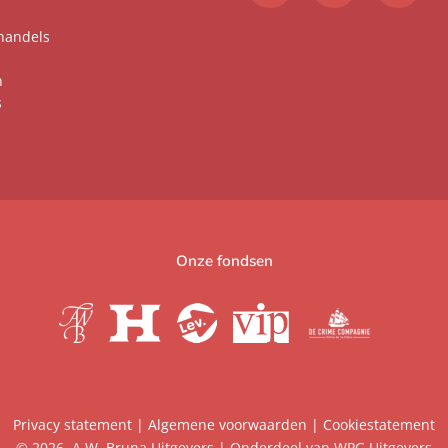
handels
n
s
Onze fondsen
Privacy statement
|
Algemene voorwaarden
|
Cookiestatement
© 2026, A.W. Bruna Uitgevers | Onderdeel van
WPG Uitgevers