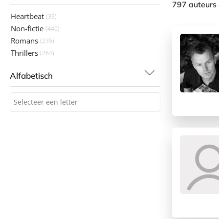
797 auteurs
Heartbeat
(33)
Non-fictie
(440)
Romans
(235)
Thrillers
(264)
Alfabetisch
Selecteer een letter
Selecteer een letter
A
B
C
D
E