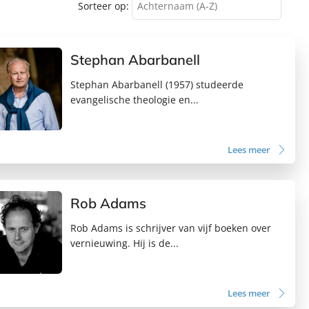
Sorteer op:
Achternaam (A-Z)
Achternaam (A-Z)
Stephan Abarbanell
Achternaam (Z-A)
Stephan Abarbanell (1957) studeerde
Voornaam (A-Z)
evangelische theologie en...
Voornaam (Z-A)
Lees meer
Rob Adams
Rob Adams is schrijver van vijf boeken over
vernieuwing. Hij is de...
Lees meer