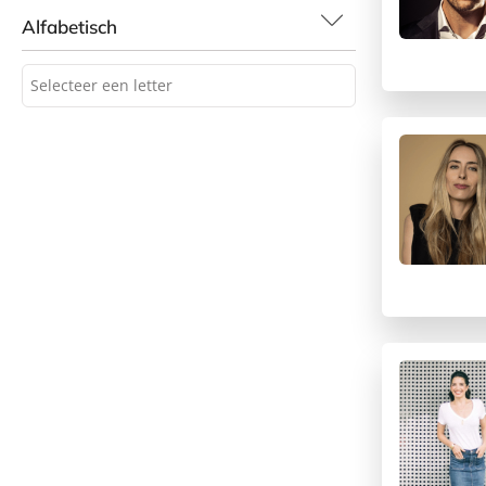
Alfabetisch
Selecteer een letter
Selecteer een letter
A
B
C
D
E
F
G
H