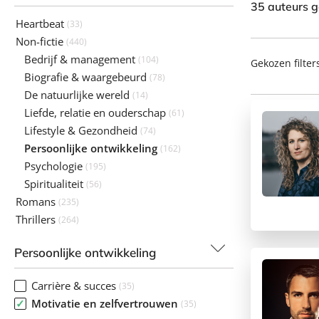
35 auteurs 
Heartbeat
(33)
Non-fictie
(440)
Bedrijf & management
(104)
Gekozen filter
Biografie & waargebeurd
(78)
De natuurlijke wereld
(14)
Liefde, relatie en ouderschap
(61)
Lifestyle & Gezondheid
(74)
Persoonlijke ontwikkeling
(162)
Psychologie
(195)
Spiritualiteit
(56)
Romans
(235)
Thrillers
(264)
Persoonlijke ontwikkeling
Carrière & succes
(35)
Motivatie en zelfvertrouwen
(35)