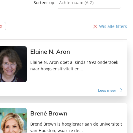
Sorteer op:
Achternaam (A-Z)
Achternaam (A-Z)
Achternaam (Z-A)
Wis alle filters
Voornaam (A-Z)
Voornaam (Z-A)
Elaine N. Aron
Elaine N. Aron doet al sinds 1992 onderzoek
naar hoogsensitiviteit en...
Lees meer
Brené Brown
Brené Brown is hoogleraar aan de universiteit
van Houston, waar ze de...