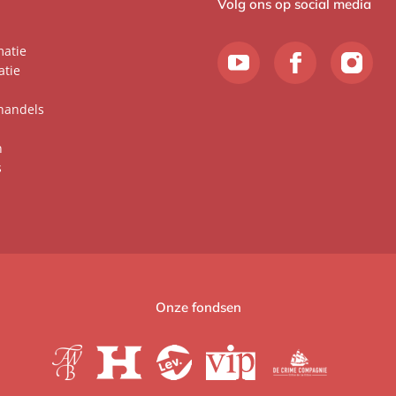
Volg ons op social media
matie
atie
handels
n
s
Onze fondsen