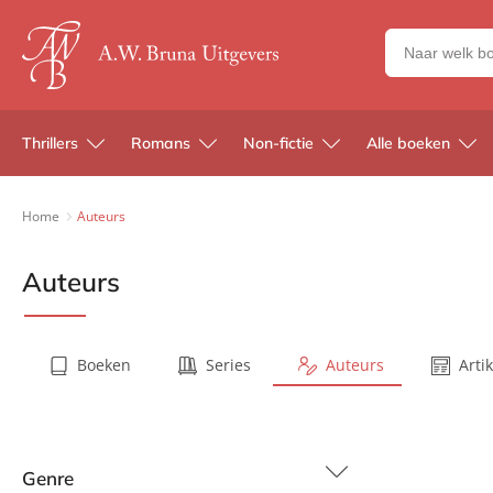
Zoeken
naar
boeken,
auteurs
Thrillers
Romans
Non-fictie
Alle boeken
en
uitgevers
Home
Auteurs
Auteurs
Boeken
Series
Auteurs
Arti
Genre