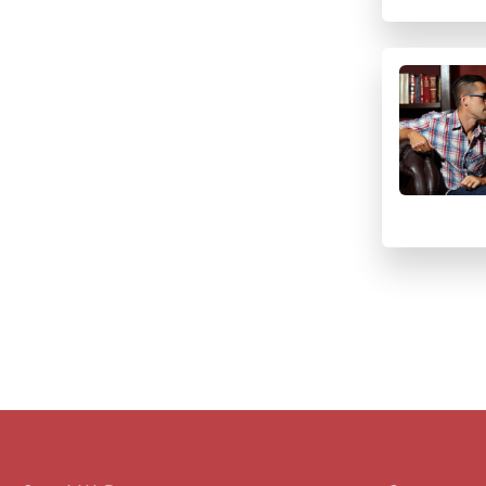
U
V
W
X
Y
Z