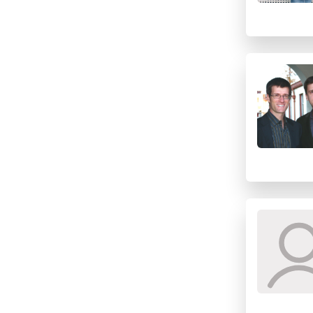
I
J
K
L
M
N
O
P
Q
R
S
T