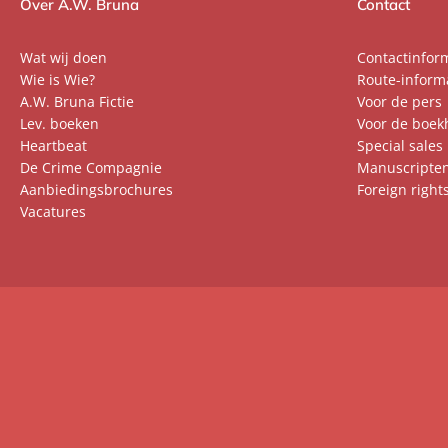
Over A.W. Bruna
Contact
Wat wij doen
Contactinfor
Wie is Wie?
Route-inform
A.W. Bruna Fictie
Voor de pers
Lev. boeken
Voor de boek
Heartbeat
Special sales
De Crime Compagnie
Manuscripte
Aanbiedingsbrochures
Foreign right
Vacatures