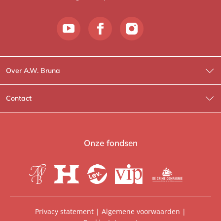
Over A.W. Bruna
Wat wij doen
Contact
Wie is Wie?
Contactinformatie
A.W. Bruna Fictie
Route-informatie
Onze fondsen
Lev. boeken
Voor de pers
Heartbeat
Voor de boekhandels
De Crime Compagnie
Special sales
Privacy statement
|
Algemene voorwaarden
|