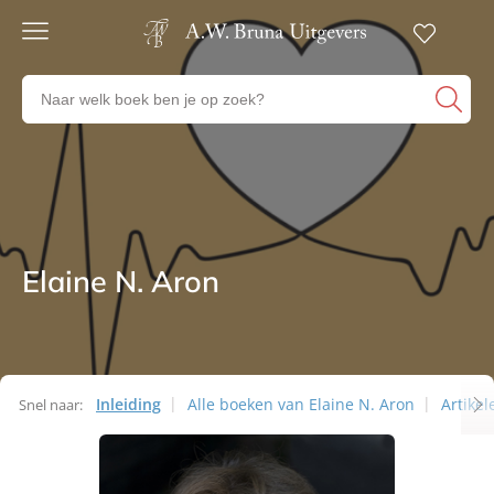
Gratis
verzending
Zoeken
Voor
naar
23:00
boeken,
besteld,
volgende
auteurs
werkdag
en
in huis
uitgevers
Veilig
betalen
Elaine N. Aron
Auteurs
Gratis
retourneren
Inleiding
Alle boeken van Elaine N. Aron
Artikel
Snel naar:
Auteurs