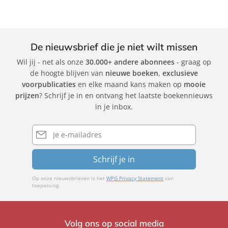
De nieuwsbrief die je niet wilt missen
Wil jij - net als onze
30.000+ andere abonnees
- graag op
de hoogte blijven van
nieuwe boeken
,
exclusieve
voorpublicaties
en elke maand kans maken op
mooie
prijzen
? Schrijf je in en ontvang het laatste boekennieuws
in je inbox.
E-
mailadres
Schrijf je in
Op onze nieuwsbrieven is het
WPG Privacy Statement
van
toepassing.
Volg ons op social media