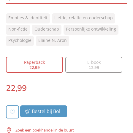
ISBN:
9789400512351
Emoties & identiteit
Liefde, relatie en ouderschap
NUR:
770
Type:
Non-fictie
Ouderschap
Paperback
Persoonlijke ontwikkeling
Auteur(s):
Elaine N. Aron
Psychologie
Elaine N. Aron
Prijs:
22
,
99
Aantal pagina's:
384
Paperback
E-book
Uitgever:
Lev.
22
,
99
12
,
99
Verschijningsdatum:
19-11-2019
22
,
99
Paperback:
Bestel bij Bol
Zoek een boekhandel in de buurt