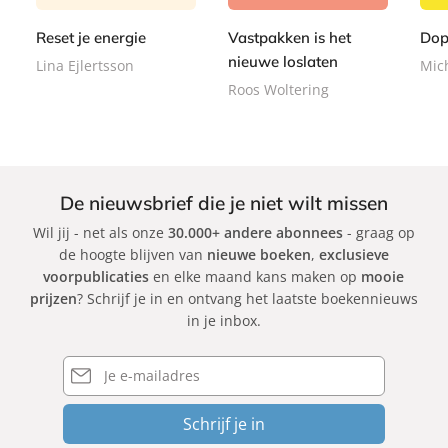
r
r
9
r
9
9
b
b
9
Reset je energie
Vastpakken is het
Dop
b
a
a
a
nieuwe loslaten
Lina Ejlertsson
Mic
c
c
c
Roos Woltering
k
k
k
De nieuwsbrief die je niet wilt missen
Wil jij - net als onze
30.000+ andere abonnees
- graag op
de hoogte blijven van
nieuwe boeken
,
exclusieve
voorpublicaties
en elke maand kans maken op
mooie
prijzen
? Schrijf je in en ontvang het laatste boekennieuws
in je inbox.
E-
mailadres
Schrijf je in