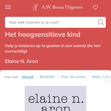
Gratis
verzending
Zoeken
Voor
naar
23:00
boeken,
besteld,
Het hoogsensitieve kind
Non-fictie
volgende
auteurs
werkdag
en
in huis
Help je kinderen op te groeien in een wereld die hen
uitgevers
overweldigt
Veilig
betalen
Elaine N. Aron
Gratis
retourneren
Inhoud
Bestellen
Over de auteur
Meer van d
Snel naar: