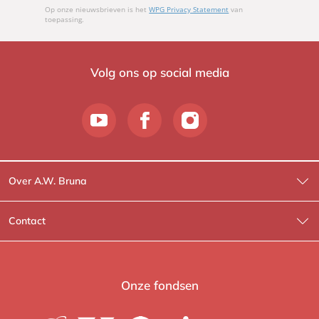
Op onze nieuwsbrieven is het
WPG Privacy Statement
van
toepassing.
Volg ons op social media
Over A.W. Bruna
Wat wij doen
Contact
Wie is Wie?
Contactinformatie
A.W. Bruna Fictie
Route-informatie
Onze fondsen
Lev. boeken
Voor de pers