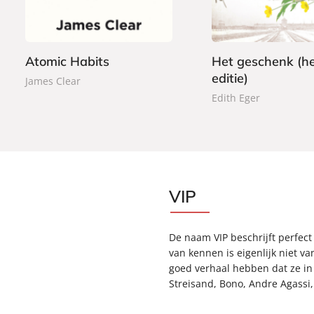
,
e
0
e
0
r
0
r
0
b
b
a
Atomic Habits
Het geschenk (he
a
c
editie)
c
James Clear
k
k
Edith Eger
VIP
De naam VIP beschrijft perfect
van kennen is eigenlijk niet va
goed verhaal hebben dat ze i
Streisand, Bono, Andre Agassi,