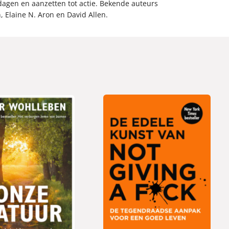
tdagen en aanzetten tot actie. Bekende auteurs
 Elaine N. Aron en David Allen.
P
1
a
5
p