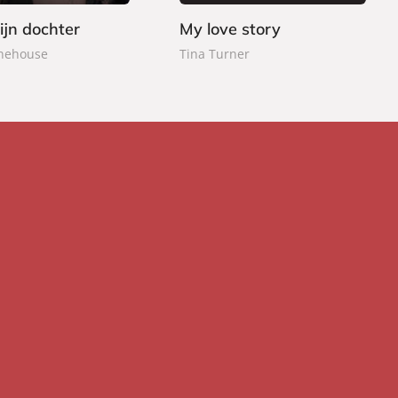
a
jn dochter
My love story
c
nehouse
Tina Turner
k