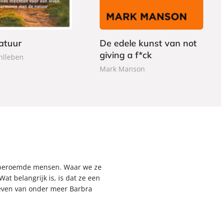
,
e
0
r
0
b
atuur
De edele kunst van not
a
giving a f*ck
c
hlleben
k
Mark Manson
’s/beroemde mensen. Waar we ze
Wat belangrijk is, is dat ze een
geven van onder meer Barbra