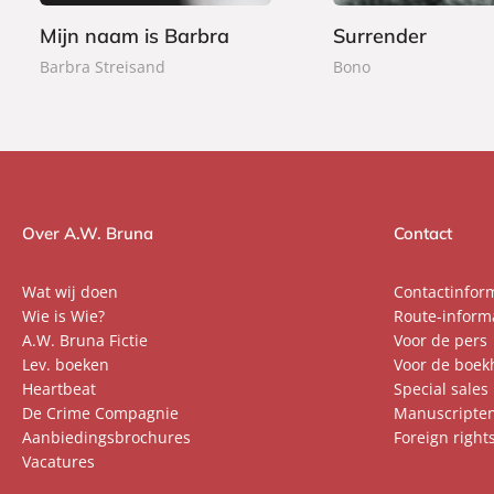
e
e
Mijn naam is Barbra
Surrender
n
n
Barbra Streisand
Bono
Over A.W. Bruna
Contact
Wat wij doen
Contactinfor
Wie is Wie?
Route-inform
A.W. Bruna Fictie
Voor de pers
Lev. boeken
Voor de boek
Heartbeat
Special sales
De Crime Compagnie
Manuscripte
Aanbiedingsbrochures
Foreign right
Vacatures