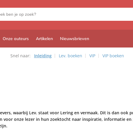
Onze auteurs
Artikelen
Nieuwsbrieven
Snel naar:
Inleiding
Lev. boeken
VIP
VIP boeken
evers, waarbij Lev. staat voor Lering en vermaak. Dit is dan ook p
 voor onze lezer in hun zoektocht naar inspiratie, informatie en 
ijn.