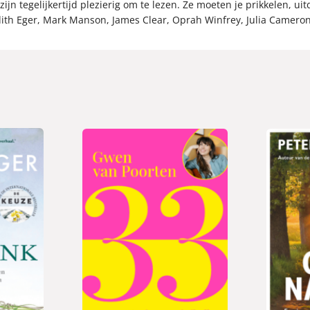
n tegelijkertijd plezierig om te lezen. Ze moeten je prikkelen, ui
ith Eger, Mark Manson, James Clear, Oprah Winfrey, Julia Cameron,
P
P
2
2
a
a
2
2
p
p
,
,