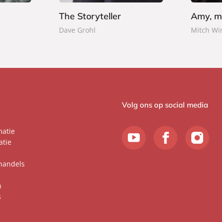
a
The Storyteller
Amy, mi
c
Dave Grohl
Mitch Wi
k
Volg ons op social media
matie
atie
handels
n
s