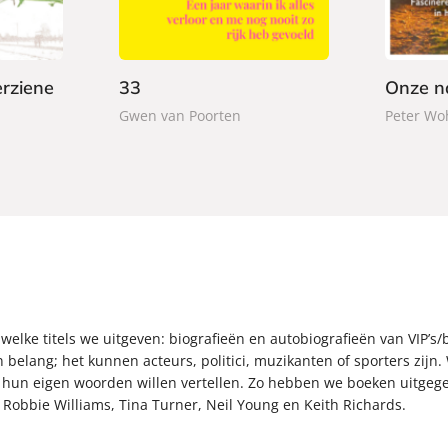
e
e
9
9
r
r
9
9
b
b
a
a
rziene
33
Onze n
c
c
Gwen van Poorten
Peter Wo
k
k
 welke titels we uitgeven: biografieën en autobiografieën van VIP
n belang; het kunnen acteurs, politici, muzikanten of sporters zijn. 
n hun eigen woorden willen vertellen. Zo hebben we boeken uitge
 Robbie Williams, Tina Turner, Neil Young en Keith Richards.