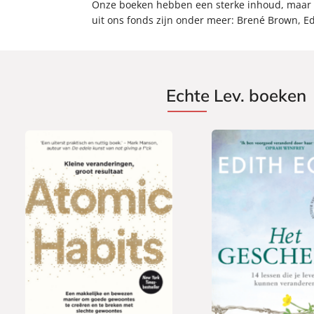
Onze boeken hebben een sterke inhoud, maar zij
uit ons fonds zijn onder meer: Brené Brown, Ed
Echte Lev. boeken
P
1
P
2
a
5
a
0
p
,
p