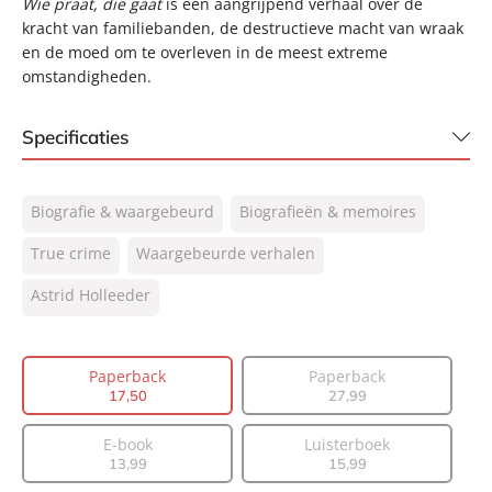
Wie praat, die gaat
is een aangrijpend verhaal over de
kracht van familiebanden, de destructieve macht van wraak
en de moed om te overleven in de meest extreme
omstandigheden.
Specificaties
ISBN:
9789400520363
Biografie & waargebeurd
Biografieën & memoires
NUR:
339
Type:
True crime
Waargebeurde verhalen
Paperback
Auteur(s):
Astrid Holleeder
Astrid Holleeder
Prijs:
17
,
50
Aantal pagina's:
456
Paperback
Paperback
Uitgever:
Lev.
17
,
50
27
,
99
Verschijningsdatum:
30-06-2026
E-book
Luisterboek
13
,
99
15
,
99