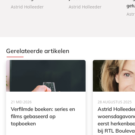
a
a
a
get
Astrid Holleeder
Astrid Holleeder
c
c
c
Astr
k
k
k
Gerelateerde artikelen
21 MEI 2026
28 AUGUSTUS 2025
Verfilmde boeken: series en
Astrid Holleede
films gebaseerd op
woensdagavond
topboeken
eerst herkenbaar
bij RTL Bouleva