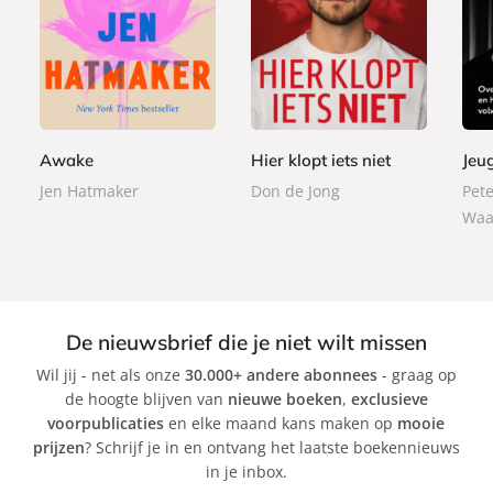
P
P
P
2
2
a
a
2
a
2
2
p
p
2
p
,
,
e
e
,
e
9
9
r
r
9
r
9
9
b
b
9
Awake
Hier klopt iets niet
Jeu
b
a
a
a
Jen Hatmaker
Don de Jong
Pet
c
c
c
Waa
k
k
k
De nieuwsbrief die je niet wilt missen
Wil jij - net als onze
30.000+ andere abonnees
- graag op
de hoogte blijven van
nieuwe boeken
,
exclusieve
voorpublicaties
en elke maand kans maken op
mooie
prijzen
? Schrijf je in en ontvang het laatste boekennieuws
in je inbox.