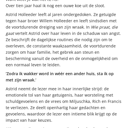
Over tien jaar haal ik nog een ouwe koe uit de sloot.
Astrid Holleeder leeft al jaren ondergedoken. Ze getuigde
tegen haar broer Willem Holleeder en leeft sindsdien met
de voortdurende dreiging van zijn wraak. In
Wie praat, die
gaat
vertelt Astrid over haar leven in de schaduw van angst.
Ze beschrijft de dagelijkse routines die nodig zijn om te
overleven, de constante waakzaamheid, de voortdurende
zorgen om haar familie, het gebrek aan steun en
bescherming vanuit de overheid en de onmogelijkheid om
een normaal leven te leiden.
‘Zodra ik wakker word in wéér een ander huis, sta ik op
met zijn wraak.’
Astrid neemt de lezer mee in haar innerlijke strijd: de
emotionele tol van haar getuigenis, haar worsteling met
schuldgevoelens en de vrees om Miljuschka, Rich en Francis
te verliezen. Ze deelt openhartig haar gedachten en
gevoelens, waardoor de lezer een intieme blik krijgt op de
impact van haar keuzes.