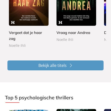
E
E
E
8
9
-
-
9
-
,
,
b
b
,
b
9
9
o
o
9
o
9
9
o
o
9
o
k
k
k
Vergeet dat je haar
Vraag naar Andrea
De 
zag
Noelle Ihli
Nikk
Noelle Ihli
Bekijk alle titels
Top 5 psychologische thrillers