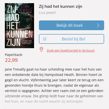
Zij had het kunnen zijn
Lisa Jewell
Bekijk dit boek
Bestel bij Bol
Zoek een boekhandel in de buurt
Paperback:
22
,
99
Jane Trevally gaat na haar scheiding mee naar het huis van
een onbekende date bij Hampstead Heath. Binnen hoort ze
gegil en vlucht. Vijfentwintig jaar later keert ze terug om een
gevonden hondje thuis te brengen, nadat de eigenaar als
vermist is opgegeven. Achter een raam ziet ze een gebroken
uitziende vrouw. Die glimp leidt haar naar de geheimen van
het huis, en naar de nacht waarin zij ontsnapte.