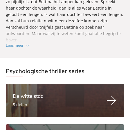
zo pijnlijk is, dat Bettina het amper kan geloven. Spreekt
haar dochter de waarheid, dan is alles waar Bettina in
gelooft een leugen. Is wat haar dochter beweert een leugen,
dan zal hun relatie nooit meer dezelfde kunnen zijn.
Verscheurd door twijfels gaat Bettina op zoek naar
antwoorden. Maar wat zij te weten komt gaat alle begrip te
boven…
Lees meer
'Met voortdurende spanning, psychologische diepgang en
een onvermijdelijke pageturner kwaliteit levert Loes
opnieuw een verhaal af die het liefst in één ruk uitgelezen
wordt.' - Vrouwenthrillers.nl
Psychologische thriller series
De witte stad
5 delen