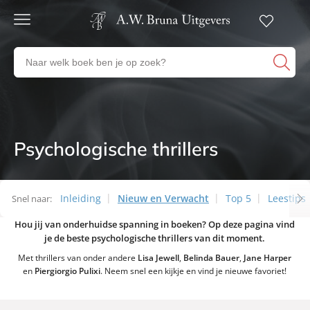
Gratis
verzending
Zoeken
Voor
naar
23:00
boeken,
besteld,
volgende
auteurs
werkdag
en
in huis
uitgevers
Psychologische thrillers
Thema’s
Veilig
betalen
Gratis
retourneren
Inleiding
Nieuw en Verwacht
Top 5
Leestips
Snel naar:
Hou jij van onderhuidse spanning in boeken? Op deze pagina vind
Thema’s
je de beste psychologische thrillers van dit moment.
Met thrillers van onder andere
Lisa Jewell
,
Belinda Bauer
,
Jane Harper
en
Piergiorgio Pulixi
. Neem snel een kijkje en vind je nieuwe favoriet!