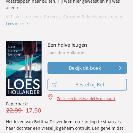
voetstappen naar buiten. Hij was hier geweest en hij was
alleen.
Vijf jaar later keert Ro terug. Carralon Ridge is nu echt een
spookstad; de mensen zijn vertrokken, de ingestorte
Lees meer
kolenindustrie liet alleen ravage achter. Ro zoekt nog altijd
naar antwoorden. De waarheid over haar verdwenen kind
ligt hier, ergens. Bij de mensen die zijn gebleven. Of bij wat
Een halve leugen
ze verbergen.
Loes den Hollander
‘Jane Harper is een meester in het beschrijven van
menselijke relaties.’ –
Trouw
Bekijk dit boek
‘Een van de boeiendste misdaadauteurs van dit moment.’ –
Het Nieuwsblad
Bestel bij Bol
‘Beeldend en filmisch.’ –
HUMO
Zoek een boekhandel in de buurt
Paperback:
22
,
99
17
,
50
Het leven van Bettina Drijver komt op zijn kop te staan als
haar dochter een vreselijk geheim onthult. Een geheim dat