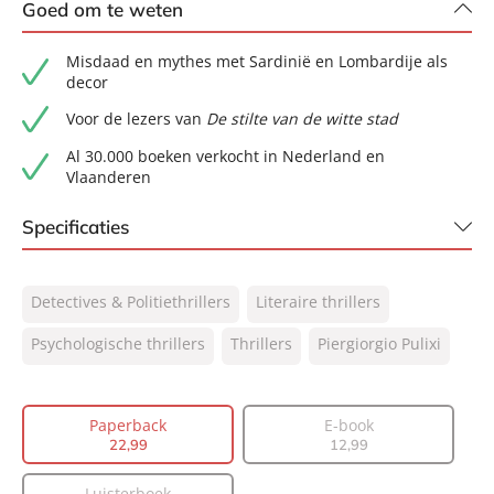
Goed om te weten
Misdaad en mythes met Sardinië en Lombardije als
decor
Voor de lezers van
De stilte van de witte stad
Al 30.000 boeken verkocht in Nederland en
Vlaanderen
Specificaties
ISBN:
9789400519701
Detectives & Politiethrillers
Literaire thrillers
NUR:
305
Type:
Psychologische thrillers
Paperback
Thrillers
Piergiorgio Pulixi
Auteur(s):
Piergiorgio Pulixi
Vertaler:
Guanita Milder-Wolbers, Saskia
Paperback
E-book
Peterzon-Kotte
22
,
99
12
,
99
Prijs:
22
,
99
Aantal pagina's:
432
Luisterboek