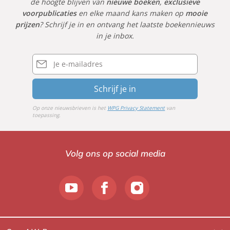
de hoogte blijven van
nieuwe boeken
,
exclusieve
voorpublicaties
en elke maand kans maken op
mooie
prijzen
? Schrijf je in en ontvang het laatste boekennieuws
in je inbox.
E-
mailadres
Schrijf je in
Op onze nieuwsbrieven is het
WPG Privacy Statement
van
toepassing.
Volg ons op social media