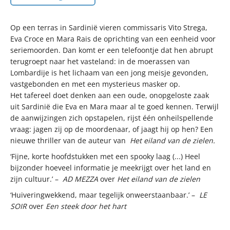
Op een terras in Sardinië vieren commissaris Vito Strega,
Eva Croce en Mara Rais de oprichting van een eenheid voor
seriemoorden. Dan komt er een telefoontje dat hen abrupt
terugroept naar het vasteland: in de moerassen van
Lombardije is het lichaam van een jong meisje gevonden,
vastgebonden en met een mysterieus masker op.
Het tafereel doet denken aan een oude, onopgeloste zaak
uit Sardinië die Eva en Mara maar al te goed kennen. Terwijl
de aanwijzingen zich opstapelen, rijst één onheilspellende
vraag: jagen zij op de moordenaar, of jaagt hij op hen? Een
nieuwe thriller van de auteur van
Het eiland van de zielen.
‘Fijne, korte hoofdstukken met een spooky laag (...) Heel
bijzonder hoeveel informatie je meekrijgt over het land en
zijn cultuur.’ –
AD MEZZA
over
Het eiland van de zielen
‘Huiveringwekkend, maar tegelijk onweerstaanbaar.’ –
LE
SOIR
over
Een steek door het hart