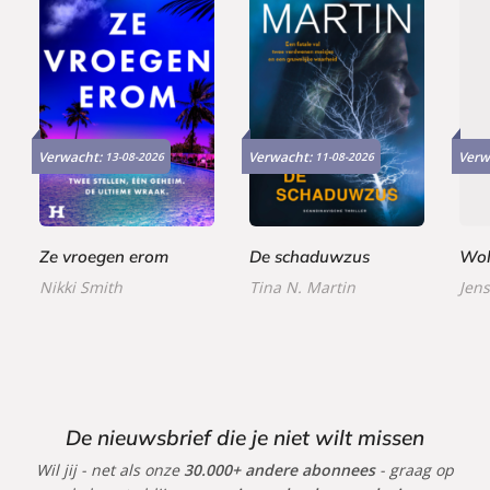
E
P
P
9
2
2
-
a
a
Verwacht:
Verwacht:
Verw
13-08-2026
11-08-2026
,
4
2
b
p
p
9
,
,
o
e
e
9
9
9
o
r
r
9
9
k
b
b
Ze vroegen erom
De schaduwzus
Wol
a
a
Nikki Smith
Tina N. Martin
Jens
c
c
k
k
De nieuwsbrief die je niet wilt missen
Wil jij - net als onze
30.000+ andere abonnees
- graag op