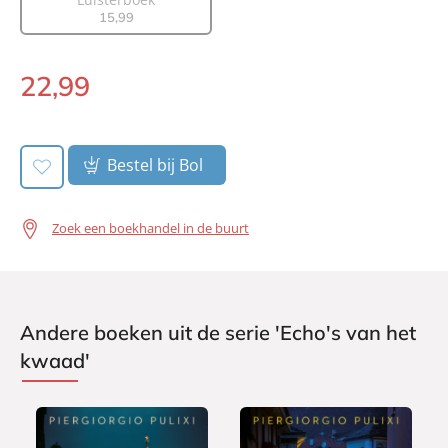
15
,
99
Uitgever:
A.W. Bruna Uitgevers
Verschijningsdatum:
03-03-2026
22
,
99
Paperback:
Bestel bij Bol
Zoek een boekhandel in de buurt
Andere boeken uit de serie 'Echo's van het
kwaad'