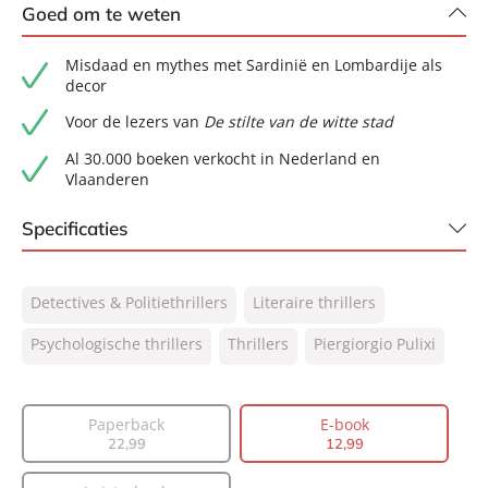
Goed om te weten
Misdaad en mythes met Sardinië en Lombardije als
decor
Voor de lezers van
De stilte van de witte stad
Al 30.000 boeken verkocht in Nederland en
Vlaanderen
Specificaties
ISBN:
9789044939064
Detectives & Politiethrillers
Literaire thrillers
NUR:
305
Type:
Psychologische thrillers
E-book
Thrillers
Piergiorgio Pulixi
Auteur(s):
Piergiorgio Pulixi
Vertaler:
Guanita Milder-Wolbers, Saskia
Paperback
E-book
Peterzon-Kotte
22
,
99
12
,
99
Prijs:
12
,
99
Aantal pagina's:
432