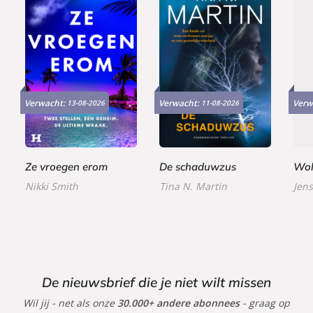
E
P
P
9
2
2
-
a
a
Verwacht:
Verwacht:
Verw
13-08-2026
11-08-2026
,
4
2
b
p
p
9
,
,
o
e
e
9
9
9
o
r
r
9
9
k
b
b
Ze vroegen erom
De schaduwzus
Wol
a
a
Nikki Smith
Tina N. Martin
Jens
c
c
k
k
De nieuwsbrief die je niet wilt missen
Wil jij - net als onze
30.000+ andere abonnees
- graag op