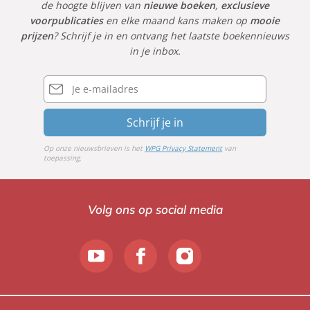
de hoogte blijven van
nieuwe boeken
,
exclusieve
voorpublicaties
en elke maand kans maken op
mooie
prijzen
? Schrijf je in en ontvang het laatste boekennieuws
in je inbox.
E-
mailadres
Schrijf je in
Op onze nieuwsbrieven is het
WPG Privacy Statement
van
toepassing.
Volg ons op social media