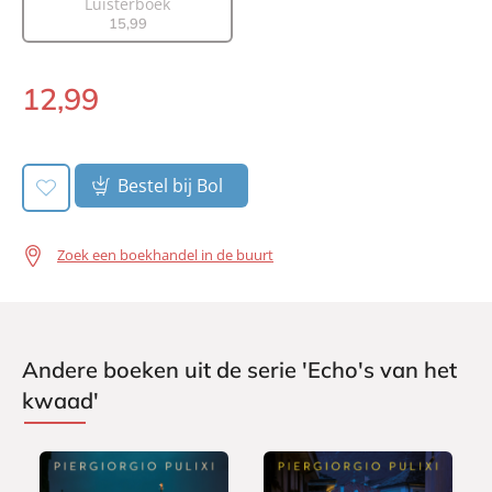
Luisterboek
15
,
99
Uitgever:
AW Bruna
Verschijningsdatum:
03-03-2026
12
,
99
E-
book:
Bestel bij Bol
Zoek een boekhandel in de buurt
Andere boeken uit de serie 'Echo's van het
kwaad'