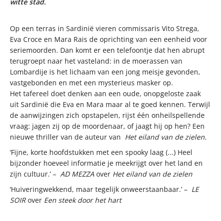
witte stad.
Op een terras in Sardinië vieren commissaris Vito Strega,
Eva Croce en Mara Rais de oprichting van een eenheid voor
seriemoorden. Dan komt er een telefoontje dat hen abrupt
terugroept naar het vasteland: in de moerassen van
Lombardije is het lichaam van een jong meisje gevonden,
vastgebonden en met een mysterieus masker op.
Het tafereel doet denken aan een oude, onopgeloste zaak
uit Sardinië die Eva en Mara maar al te goed kennen. Terwijl
de aanwijzingen zich opstapelen, rijst één onheilspellende
vraag: jagen zij op de moordenaar, of jaagt hij op hen? Een
nieuwe thriller van de auteur van
Het eiland van de zielen.
‘Fijne, korte hoofdstukken met een spooky laag (...) Heel
bijzonder hoeveel informatie je meekrijgt over het land en
zijn cultuur.’ –
AD MEZZA
over
Het eiland van de zielen
‘Huiveringwekkend, maar tegelijk onweerstaanbaar.’ –
LE
SOIR
over
Een steek door het hart