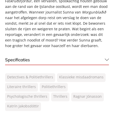
Fáskrúðsfjörður, een vervallen, spookachtig houten gebouw
aan de rand van de IJslandse oostkust, wordt een man dood
aangetroffen. Wanneer journalist Sunna van
Morgunblaðið
naar het afgelegen dorp reist om verslag te doen van de
vondst, merkt ze al snel dat er iets niet klopt. De bewoners
sluiten de rijen en weigeren te praten. Wat begint als een
reportage, verandert in een gevaarlijk onderzoek: was dit
een tragisch noodlot of moord? Hoe verder Sunna graaft,
hoe groter het gevaar voor haarzelf en haar dierbaren.
Specificaties
ISBN:
9789400520172
Detectives & Politiethrillers
Klassieke misdaadromans
NUR:
305
Type:
Literaire thrillers
Politiethrillers
Paperback
Auteur(s):
Ragnar Jónasson, Katrín
Psychologische thrillers
Thrillers
Ragnar Jónasson
Jakobsdóttir
Vertaler:
Willemien Werkman
Katrín Jakobsdóttir
Prijs:
20
,
99