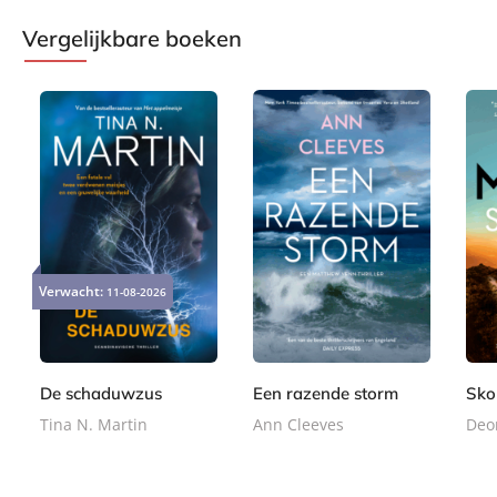
Vergelijkbare boeken
P
P
P
2
2
2
a
a
a
Verwacht:
11-08-2026
4
2
4
p
p
p
,
,
,
e
e
e
9
9
9
r
r
r
9
9
9
b
b
b
De schaduwzus
Een razende storm
Sko
a
a
a
Tina N. Martin
Ann Cleeves
Deo
c
c
c
k
k
k