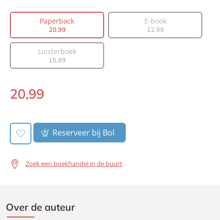
Aantal pagina's:
256
Paperback
E-book
Uitgever:
AW Bruna
20
,
99
12
,
99
Verschijningsdatum:
13-10-2026
Luisterboek
15
,
99
20
,
99
Paperback:
Reserveer bij Bol
Zoek een boekhandel in de buurt
Over de auteur