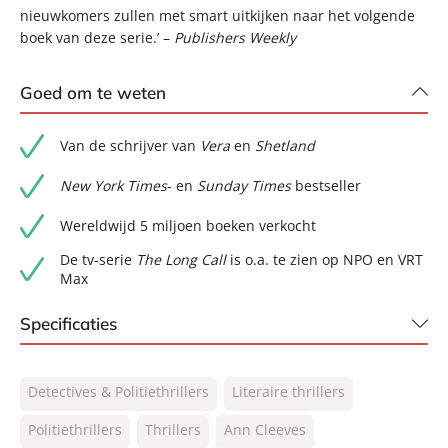
nieuwkomers zullen met smart uitkijken naar het volgende
boek van deze serie.’ –
Publishers Weekly
Goed om te weten
Van de schrijver van
Vera
en
Shetland
New York Times
- en
Sunday Times
bestseller
Wereldwijd 5 miljoen boeken verkocht
De tv-serie
The Long Call
is o.a. te zien op NPO en VRT
Max
Specificaties
ISBN:
9789400519688
Detectives & Politiethrillers
Literaire thrillers
NUR:
305
Type:
Politiethrillers
Thrillers
Paperback
Ann Cleeves