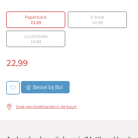
Auteur(s):
Ann Cleeves
Vertaler:
Valérie Janssen
Paperback
E-book
Prijs:
22
,
99
22
,
99
12
,
99
Aantal pagina's:
400
Luisterboek
Uitgever:
A.W. Bruna Uitgevers
15
,
99
Verschijningsdatum:
03-06-2026
22
,
99
Paperback:
Bestel bij Bol
Zoek een boekhandel in de buurt