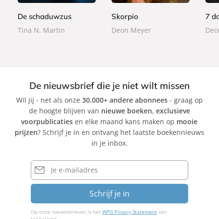
r
r
r
9
9
9
b
b
b
De schaduwzus
Skorpio
7 d
a
a
a
Tina N. Martin
Deon Meyer
Deo
c
c
c
k
k
k
De nieuwsbrief die je niet wilt missen
Wil jij - net als onze
30.000+ andere abonnees
- graag op
de hoogte blijven van
nieuwe boeken
,
exclusieve
voorpublicaties
en elke maand kans maken op
mooie
prijzen
? Schrijf je in en ontvang het laatste boekennieuws
in je inbox.
E-
mailadres
Schrijf je in
Op onze nieuwsbrieven is het
WPG Privacy Statement
van
toepassing.