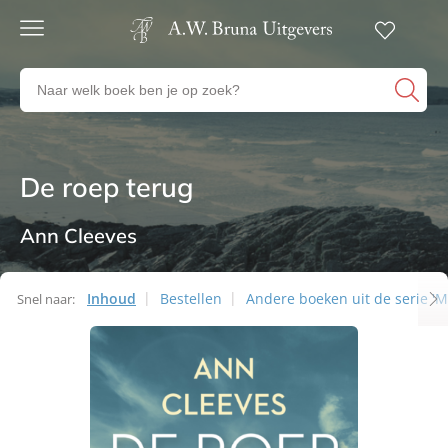
Gratis
verzending
Zoeken
Voor
naar
23:00
boeken,
besteld,
volgende
auteurs
werkdag
en
De roep terug
Thrillers
in huis
uitgevers
Veilig
betalen
Ann Cleeves
Gratis
retourneren
Inhoud
Bestellen
Andere boeken uit de serie '
Snel naar: