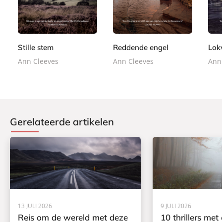
-
-
-
,
,
,
b
b
b
9
9
9
o
o
o
9
9
9
o
o
o
k
k
k
Stille stem
Reddende engel
Lok
Ann Cleeves
Ann Cleeves
Ann
Gerelateerde artikelen
13 JULI 2026
9 JULI 2026
Reis om de wereld met deze
10 thrillers met