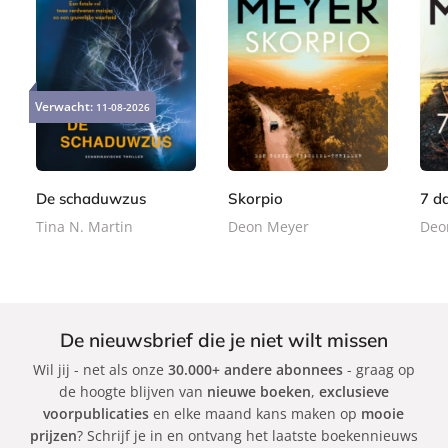
P
P
P
2
2
1
a
a
a
Verwacht:
11-08-2026
4
4
5
p
p
p
,
,
,
e
e
e
9
9
9
r
r
r
9
9
9
b
b
b
De schaduwzus
Skorpio
7 d
a
a
a
Tina N. Martin
Deon Meyer
Deo
c
c
c
k
k
k
De nieuwsbrief die je niet wilt missen
Wil jij - net als onze
30.000+ andere abonnees
- graag op
de hoogte blijven van
nieuwe boeken
,
exclusieve
voorpublicaties
en elke maand kans maken op
mooie
prijzen
? Schrijf je in en ontvang het laatste boekennieuws