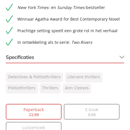
New York Times
- en
Sunday Times
-bestseller
Winnaar Agatha Award for Best Contemporary Novel
Prachtige setting speelt een grote rol in het verhaal
In ontwikkeling als tv-serie:
Two Rivers
Specificaties
ISBN:
9789400516311
Detectives & Politiethrillers
Literaire thrillers
NUR:
305
Type:
Politiethrillers
Thrillers
Paperback
Ann Cleeves
Auteur(s):
Ann Cleeves
Vertaler:
Valérie Janssen
Paperback
E-book
Prijs:
22
,
99
22
,
99
9
,
99
Aantal pagina's:
416
Luisterboek
Uitgever:
AW Bruna