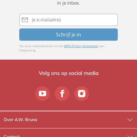
in je inbox.
E-
mailadres
Schrijf je in
Op onze nieuwsbrieven is het
WPG Privacy Statement
van
toepassing.
Volg ons op social media
Over A.W. Bruna
Wat wij doen
Contact