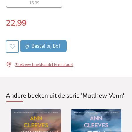
15
,
99
Verschijningsdatum:
26-07-2023
22
,
99
Paperback:
Bestel bij Bol
Zoek een boekhandel in de buurt
Andere boeken uit de serie 'Matthew Venn'