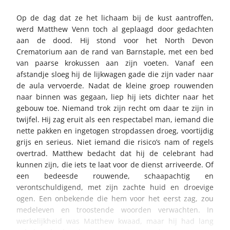
Op de dag dat ze het lichaam bij de kust aantroffen,
werd Matthew Venn toch al geplaagd door gedachten
aan de dood. Hij stond voor het North Devon
Crematorium aan de rand van Barnstaple, met een bed
van paarse krokussen aan zijn voeten. Vanaf een
afstandje sloeg hij de lijkwagen gade die zijn vader naar
de aula vervoerde. Nadat de kleine groep rouwenden
naar binnen was gegaan, liep hij iets dichter naar het
gebouw toe. Niemand trok zijn recht om daar te zijn in
twijfel. Hij zag eruit als een respectabel man, iemand die
nette pakken en ingetogen stropdassen droeg, voortijdig
grijs en serieus. Niet iemand die risico’s nam of regels
overtrad. Matthew bedacht dat hij de celebrant had
kunnen zijn, die iets te laat voor de dienst arriveerde. Of
een bedeesde rouwende, schaapachtig en
verontschuldigend, met zijn zachte huid en droevige
ogen. Een onbekende die hem voor het eerst zag, zou
medeleven en troostende woorden verwachten. In
werkelijkheid was Matthew kwaad, maar hij had lang