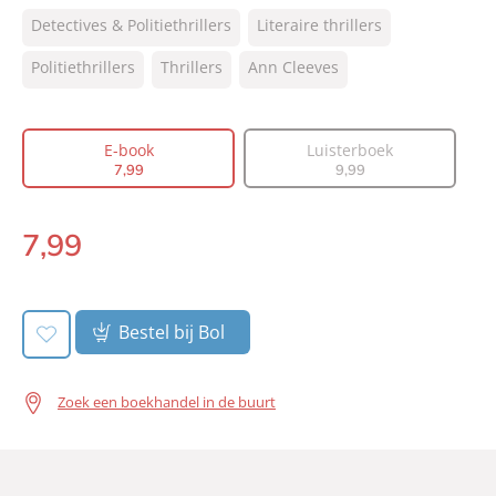
ISBN:
9789044966770
Detectives & Politiethrillers
Literaire thrillers
NUR:
305
Type:
Politiethrillers
Thrillers
E-book
Ann Cleeves
Auteur(s):
Ann Cleeves
Vertaler:
Erik de Vries
E-book
Luisterboek
Prijs:
7
,
99
7
,
99
9
,
99
Aantal pagina's:
272
Uitgever:
A.W. Bruna Uitgevers
7
,
99
E-
Verschijningsdatum:
02-07-2012
book:
Bestel bij Bol
Zoek een boekhandel in de buurt