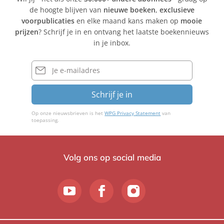
de hoogte blijven van
nieuwe boeken
,
exclusieve
voorpublicaties
en elke maand kans maken op
mooie
prijzen
? Schrijf je in en ontvang het laatste boekennieuws
in je inbox.
E-
mailadres
Schrijf je in
Op onze nieuwsbrieven is het
WPG Privacy Statement
van
toepassing.
Volg ons op social media