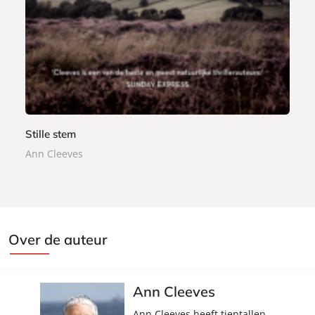
9
o
k
Stille stem
Ann Cleeves
Over de auteur
Ann Cleeves
Ann Cleeves heeft tientallen