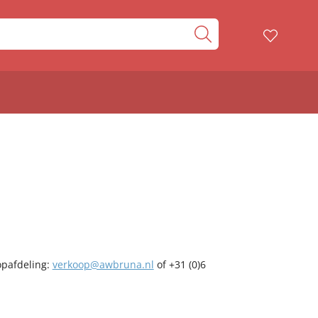
opafdeling:
verkoop@awbruna.nl
of +31 (0)6