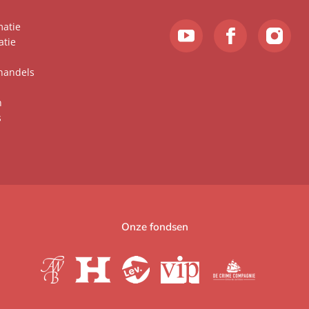
matie
atie
handels
n
s
Onze fondsen