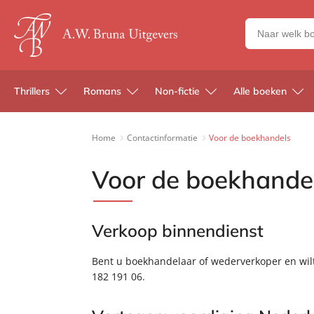
Zoeken
naar
boeken,
auteurs
Thrillers
Romans
Non-fictie
Alle boeken
en
uitgevers
Home
Contactinformatie
Voor de boekhandels
Voor de boekhande
Verkoop binnendienst
Bent u boekhandelaar of wederverkoper en wil
182 191 06.