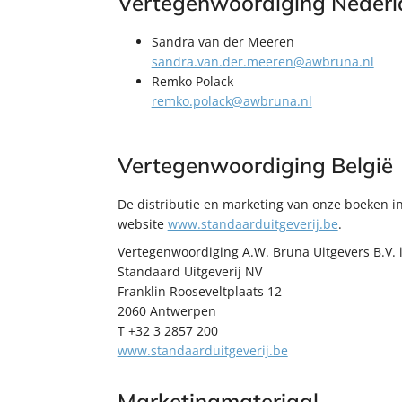
Vertegenwoordiging Neder
Sandra van der Meeren
sandra.van.der.meeren@awbruna.nl
Remko Polack
remko.polack@awbruna.nl
Vertegenwoordiging België
De distributie en marketing van onze boeken i
website
www.standaarduitgeverij.be
.
Vertegenwoordiging A.W. Bruna Uitgevers B.V. i
Standaard Uitgeverij NV
Franklin Rooseveltplaats 12
2060 Antwerpen
T +32 3 2857 200
www.standaarduitgeverij.be
Marketingmateriaal