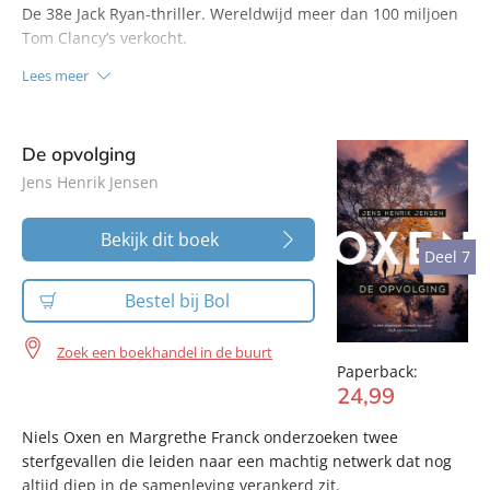
De 38e Jack Ryan-thriller. Wereldwijd meer dan 100 miljoen
Tom Clancy’s verkocht.
Lees meer
De opvolging
Jens Henrik Jensen
Bekijk dit boek
Deel 7
Deel 7
Bestel bij Bol
Zoek een boekhandel in de buurt
Paperback:
24
,
99
Niels Oxen en Margrethe Franck onderzoeken twee
sterfgevallen die leiden naar een machtig netwerk dat nog
altijd diep in de samenleving verankerd zit.