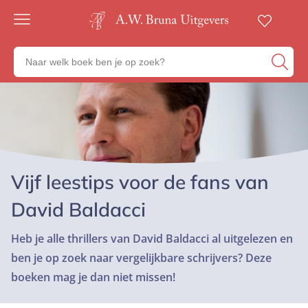
Gratis
verzending
Zoeken
Voor
naar
23:00
boeken,
besteld,
volgende
auteurs
werkdag
en
in huis
uitgevers
Veilig
betalen
Gratis
Artikelen
Vijf leestips voor de fans van
retourneren
David Baldacci
Heb je alle thrillers van David Baldacci al uitgelezen en
ben je op zoek naar vergelijkbare schrijvers? Deze
boeken mag je dan niet missen!