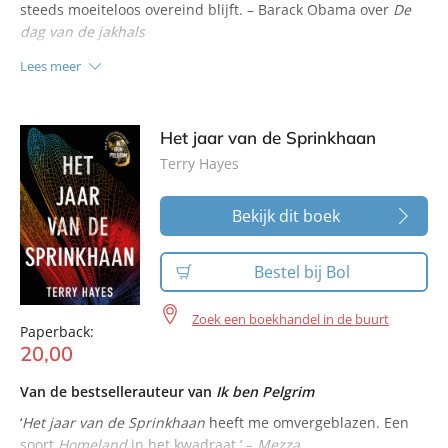
steeds moeiteloos overeind blijft. – Barack Obama over
De
dag van de jakhals
Lees meer
Het jaar van de Sprinkhaan
Terry Hayes
Bekijk dit boek
Bestel bij Bol
Zoek een boekhandel in de buurt
Paperback:
20
,
00
Van de bestsellerauteur van
Ik ben Pelgrim
‘
Het jaar van de Sprinkhaan
heeft me omvergeblazen. Een
soort
Homeland
in het kwadraat.’ –
Mezza