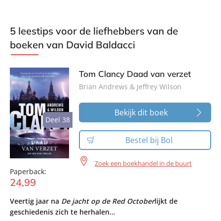
5 leestips voor de liefhebbers van de
boeken van David Baldacci
Tom Clancy Daad van verzet
Brian Andrews & Jeffrey Wilson
Bekijk dit boek
Deel 38
Deel 38
Bestel bij Bol
Zoek een boekhandel in de buurt
Paperback:
24
,
99
Veertig jaar na
De jacht op de Red October
lijkt de
geschiedenis zich te herhalen…