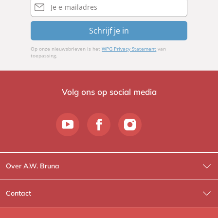
mailadres
Schrijf je in
Op onze nieuwsbrieven is het
WPG Privacy Statement
van
toepassing.
Volg ons op social media
Over A.W. Bruna
Wat wij doen
Contact
Wie is Wie?
Contactinformatie