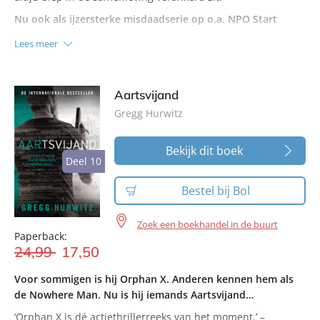
Nu ook als ijzersterke misdaadserie op o.a. NPO Start
Lees meer
Aartsvijand
Gregg Hurwitz
Bekijk dit boek
Deel 10
Deel 10
Bestel bij Bol
Zoek een boekhandel in de buurt
Paperback:
24
,
99
17
,
50
Voor sommigen is hij Orphan X. Anderen kennen hem als
de Nowhere Man. Nu is hij iemands Aartsvijand…
‘Orphan X is dé actiethrillerreeks van het moment.’ –