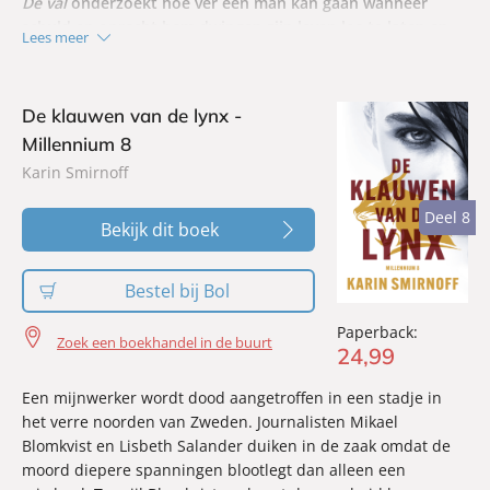
De val
onderzoekt hoe ver een man kan gaan wanneer
schuld en onrecht hem dwingen zijn leven los te laten en
Lees meer
te kiezen voor vergelding om de waarheid boven water te
krijgen.
De klauwen van de lynx -
Millennium 8
Karin Smirnoff
Deel 8
Deel 8
Bekijk dit boek
Bestel bij Bol
Paperback:
Zoek een boekhandel in de buurt
24
,
99
Een mijnwerker wordt dood aangetroffen in een stadje in
het verre noorden van Zweden. Journalisten Mikael
Blomkvist en Lisbeth Salander duiken in de zaak omdat de
moord diepere spanningen blootlegt dan alleen een