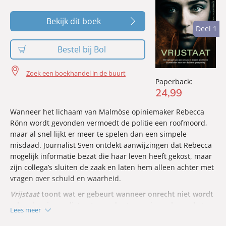
Uitschot
vertelt hoe schuld en wraak de grenzen van
rechtvaardigheid kunnen vervagen wanneer een dader
Bekijk dit boek
niets meer te verliezen heeft en de zoektocht naar
Deel 1
Deel 1
antwoorden verandert in een strijd om vergelding te
voorkomen voordat het te laat is.
Bestel bij Bol
Zoek een boekhandel in de buurt
Paperback:
24
,
99
Wanneer het lichaam van Malmöse opiniemaker Rebecca
Rönn wordt gevonden vermoedt de politie een roofmoord,
maar al snel lijkt er meer te spelen dan een simpele
misdaad. Journalist Sven ontdekt aanwijzingen dat Rebecca
mogelijk informatie bezat die haar leven heeft gekost, maar
zijn collega’s sluiten de zaak en laten hem alleen achter met
vragen over schuld en waarheid.
Vrijstaat
toont wat er gebeurt wanneer onrecht niet wordt
erkend en journalisten tegen de stroom in proberen het
Lees meer
hele verhaal boven water te krijgen.