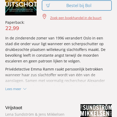
Bestel bij Bol
Zoek een boekhandel in de buurt
Paperback:
22
,
99
In de zinderende zomer van 1996 verandert Oslo in een
stad die onder vuur ligt wanneer een scherpschutter op
drukbezochte plaatsen willekeurig slachtoffers maakt. De
bevolking leeft in constante angst terwijl de moorden
escaleren en geen patroon lijken te volgen.
Privédetective Emma Ramm raakt persoonlijk betrokken
wanneer haar zus slachtoffer wordt van één van de
aanslagen. Samen met voormalig rechercheur Alexander
Blix duikt ze in de jacht op de dader. Terwijl de politie geen
Lees meer
grip krijgt op de zaak, ontdekken ze een verborgen patroon
in de schietpartijen en stuiten ze op aanwijzingen dat er
een dieper, persoonlijk motief schuilgaat achter de
Vrijstaat
geweldsgolf.
Lena Sundström & Jens Mikkelsen