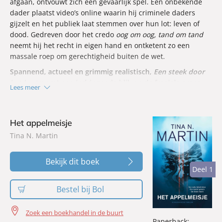
afgaan, ontvouwt zich een gevaarlijk spel. Een onbekende
dader plaatst video’s online waarin hij criminele daders
gijzelt en het publiek laat stemmen over hun lot: leven of
dood. Gedreven door het credo
oog om oog, tand om tand
neemt hij het recht in eigen hand en ontketent zo een
massale roep om gerechtigheid buiten de wet.
Spannend, actueel en grimmig realistisch,
Een steek door
het hart
werpt een indringende blik op de fragiele grens
Lees meer
tussen gerechtigheid en wraak en stelt de vraag wie
uiteindelijk bepaalt wat écht rechtvaardig is.
Het appelmeisje
Tina N. Martin
Bekijk dit boek
Deel 1
Deel 1
Bestel bij Bol
Zoek een boekhandel in de buurt
Paperback: