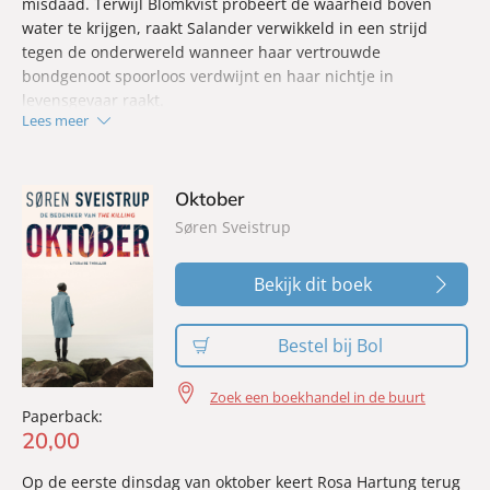
misdaad. Terwijl Blomkvist probeert de waarheid boven
water te krijgen, raakt Salander verwikkeld in een strijd
tegen de onderwereld wanneer haar vertrouwde
bondgenoot spoorloos verdwijnt en haar nichtje in
levensgevaar raakt.
Lees meer
De klauwen van de lynx
laat zien hoe ver mensen gaan
wanneer gerechtigheid uitblijft en oude wonden opnieuw
worden opengereten. Schuld en de drang naar vergelding
Oktober
sturen de gebeurtenissen onverbiddelijk vooruit.
Søren Sveistrup
Bekijk dit boek
Bestel bij Bol
Zoek een boekhandel in de buurt
Paperback:
20
,
00
Op de eerste dinsdag van oktober keert Rosa Hartung terug