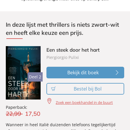
In deze lijst met thrillers is niets zwart-wit
en heeft elke keuze een prijs.
Een steek door het hart
Piergiorgio Pulixi
Bekijk dit boek
Deel 2
Deel 2
Bestel bij Bol
Zoek een boekhandel in de buurt
Paperback:
22
,
99
17
,
50
Wanneer in heel Italië duizenden telefoons tegelijkertijd