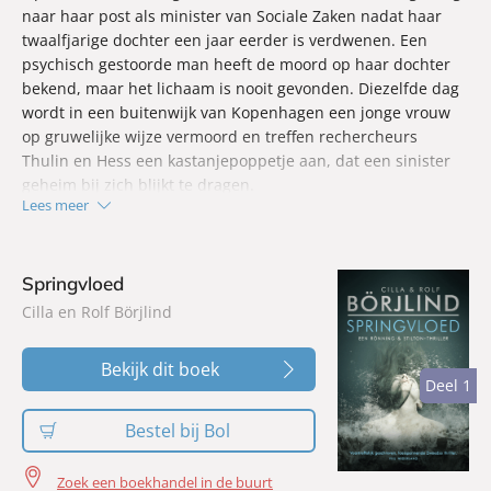
naar haar post als minister van Sociale Zaken nadat haar
twaalfjarige dochter een jaar eerder is verdwenen. Een
psychisch gestoorde man heeft de moord op haar dochter
bekend, maar het lichaam is nooit gevonden. Diezelfde dag
wordt in een buitenwijk van Kopenhagen een jonge vrouw
op gruwelijke wijze vermoord en treffen rechercheurs
Thulin en Hess een kastanjepoppetje aan, dat een sinister
geheim bij zich blijkt te dragen.
Lees meer
Oktober
laat zien hoe brute waarheid en wraak elkaar
ontmoeten wanneer gerechtigheid tekortschiet en het
verleden zijn tol blijft eisen.
Springvloed
Cilla en Rolf Börjlind
Bekijk dit boek
Deel 1
Deel 1
Bestel bij Bol
Zoek een boekhandel in de buurt