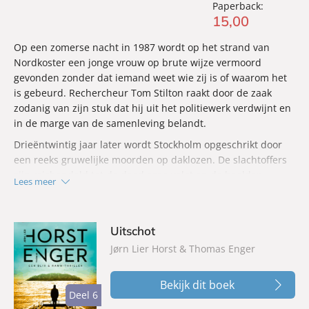
Paperback:
15
,
00
Op een zomerse nacht in 1987 wordt op het strand van
Nordkoster een jonge vrouw op brute wijze vermoord
gevonden zonder dat iemand weet wie zij is of waarom het
is gebeurd. Rechercheur Tom Stilton raakt door de zaak
zodanig van zijn stuk dat hij uit het politiewerk verdwijnt en
in de marge van de samenleving belandt.
Drieëntwintig jaar later wordt Stockholm opgeschrikt door
een reeks gruwelijke moorden op daklozen. De slachtoffers
zijn mishandeld tot de dood erop volgt en de beelden
Lees meer
belanden op internet, wat de roep om straf en vergelding
alleen maar luider maakt.
Springvloed
draait om de impact van schuld die nooit is
Uitschot
afgewikkeld en om de vraag hoe ver mensen gaan om
Jørn Lier Horst & Thomas Enger
wraak te nemen wanneer gerechtigheid uitblijft.
Bekijk dit boek
Deel 6
Deel 6