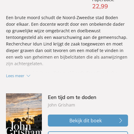
22
,
99
Een brute moord schudt de Noord-Zweedse stad Boden
door elkaar. Een docente wordt door een onbekende dader
op gruwelijke wijze omgebracht en doelbewust
tentoongesteld als een waarschuwing aan de gemeenschap.
Rechercheur Idun Lind krijgt de zaak toegewezen en moet
dieper graven dan ooit tevoren om een motief te vinden in
een web van geheimen en bijbelcitaten die als aanwijzingen
zijn achtergelaten.
Het appelmeisje
is een ijzingwekkende Scandinavische
Lees meer
thriller over de dunne grens tussen gerechtigheid en
wraak, over wat mensen bereid zijn te verbergen en wat
het kost om de waarheid onder ogen te zien.
Een tijd om te doden
John Grisham
Bekijk dit boek