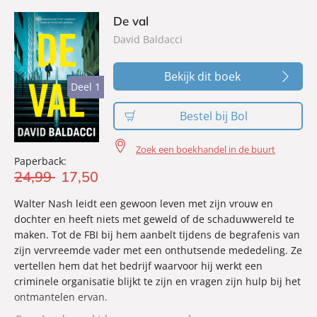
van een organisatie die bekendstaat als Odessa, een
De val
nazigroepering met één doel: hun macht herwinnen en hun
David Baldacci
geschiedenis vergoelijken.
De wraak van Odessa
is een meedogenloze spionagethriller
Bekijk dit boek
over schuld, onrecht en de zoektocht naar vergelding in
Deel 1
Deel 1
een wereld waar macht, geweld en geschiedenis elkaar
onafwendbaar raken.
Bestel bij Bol
Zoek een boekhandel in de buurt
Paperback:
24
,
99
17
,
50
Walter Nash leidt een gewoon leven met zijn vrouw en
dochter en heeft niets met geweld of de schaduwwereld te
maken. Tot de FBI bij hem aanbelt tijdens de begrafenis van
zijn vervreemde vader met een onthutsende mededeling. Ze
vertellen hem dat het bedrijf waarvoor hij werkt een
criminele organisatie blijkt te zijn en vragen zijn hulp bij het
ontmantelen ervan.