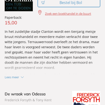
Bestel bij Bol
Zoek een boekhandel in de buurt
Paperback:
15
,
00
In het zuidelijke stadje Clanton wordt een tienjarig meisje
bruut mishandeld en meerdere malen verkracht door twee
witte jongens. Ternauwernood overleeft ze het drama, maar
haar leven is voorgoed verwoest. De twee daders worden
snel gepakt, maar haar vader heeft geen vertrouwen in het
rechtssysteem en neemt het recht in eigen handen. Hij
doodt de mannen die zijn dochter hebben vermoord en
wordt gearresteerd voor moord.
Een tijd om te doden
onderzoekt hoe schuld en vergelding
Lees meer
samenkomen wanneer het recht faalt en persoonlijke
woede de overhand krijgt.
De wraak van Odessa
Frederick Forsyth & Tony Kent