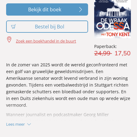
Bekijk dit boek
Bestel bij Bol
Zoek een boekhandel in de buurt
Paperback:
24
,
99
17
,
50
In de zomer van 2025 wordt de wereld geconfronteerd met
een golf van gruwelijke geweldsmisdrijven. Een
Amerikaanse senator wordt levend verbrand in zijn woning
gevonden. Tijdens een voetbalwedstrijd in Stuttgart richten
gemaskerde schutters een bloedbad onder supporters. En
in een Duits ziekenhuis wordt een oude man op wrede wijze
vermoord.
Wanneer journalist en podcastmaker Georg Miller
verbanden begint te leggen tussen deze gebeurtenissen,
Lees meer
trekt hij de aandacht van degenen die hij probeert te
doorgronden. Al snel blijkt dat zijn belagers deel uitmaken