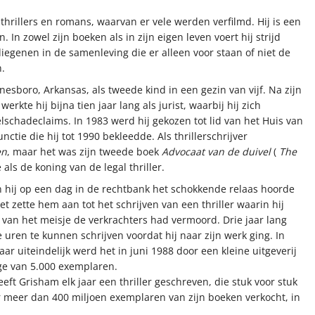
thrillers en romans, waarvan er vele werden verfilmd. Hij is een
n. In zowel zijn boeken als in zijn eigen leven voert hij strijd
 diegenen in de samenleving die er alleen voor staan of niet de
.
esboro, Arkansas, als tweede kind in een gezin van vijf. Na zijn
erkte hij bijna tien jaar lang als jurist, waarbij hij zich
selschadeclaims. In 1983 werd hij gekozen tot lid van het Huis van
ctie die hij tot 1990 bekleedde. Als thrillerschrijver
en
, maar het was zijn tweede boek
Advocaat van de duivel
(
The
als de koning van de legal thriller.
n hij op een dag in de rechtbank het schokkende relaas hoorde
et zette hem aan tot het schrijven van een thriller waarin hij
 van het meisje de verkrachters had vermoord. Drie jaar lang
 uren te kunnen schrijven voordat hij naar zijn werk ging. In
ar uiteindelijk werd het in juni 1988 door een kleine uitgeverij
ge van 5.000 exemplaren.
eft Grisham elk jaar een thriller geschreven, die stuk voor stuk
r meer dan 400 miljoen exemplaren van zijn boeken verkocht, in