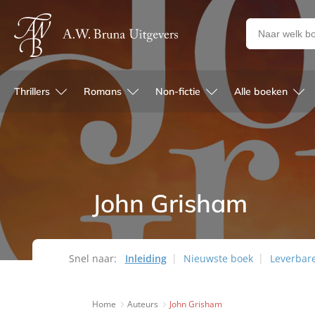
Zoeken
naar
boeken,
auteurs
Thrillers
Romans
Non-fictie
Alle boeken
en
uitgevers
John Grisham
Snel naar:
Inleiding
Nieuwste boek
Leverbar
Home
Auteurs
John Grisham