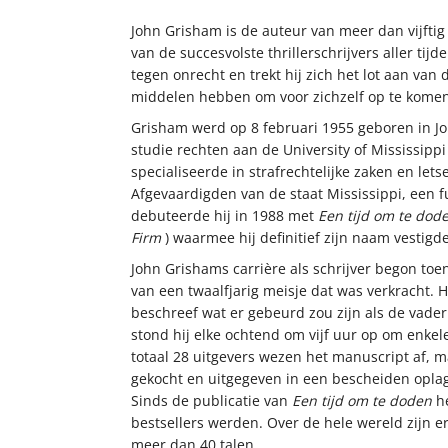
John Grisham is de auteur van meer dan vijftig 
van de succesvolste thrillerschrijvers aller tijde
tegen onrecht en trekt hij zich het lot aan van
middelen hebben om voor zichzelf op te komen
Grisham werd op 8 februari 1955 geboren in Jon
studie rechten aan de University of Mississippi w
specialiseerde in strafrechtelijke zaken en let
Afgevaardigden van de staat Mississippi, een fun
debuteerde hij in 1988 met
Een tijd om te dod
Firm
) waarmee hij definitief zijn naam vestigde 
John Grishams carrière als schrijver begon toe
van een twaalfjarig meisje dat was verkracht. H
beschreef wat er gebeurd zou zijn als de vader
stond hij elke ochtend om vijf uur op om enkele
totaal 28 uitgevers wezen het manuscript af, ma
gekocht en uitgegeven in een bescheiden opla
Sinds de publicatie van
Een tijd om te doden
he
bestsellers werden. Over de hele wereld zijn e
meer dan 40 talen.