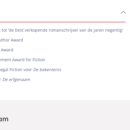
 tot 'de best verkopende romanschrijver van de jaren negentig'
Author Award
t Award
ement Award for Fiction
Legal Fiction voor
De bekentenis
or
De erfgenaam
ham