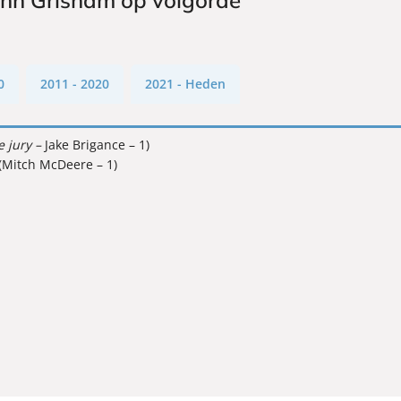
ohn Grisham op volgorde
0
2011 - 2020
2021 - Heden
e jury –
Jake Brigance – 1)
(Mitch McDeere – 1)