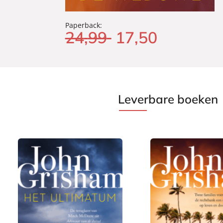
Paperback:
24
,
99
17
,
50
Leverbare boeken