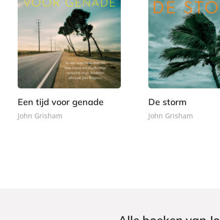
E
P
7
1
-
a
,
5
b
p
9
,
o
e
9
0
o
r
0
k
b
a
c
Een tijd voor genade
De storm
k
John Grisham
John Grisham