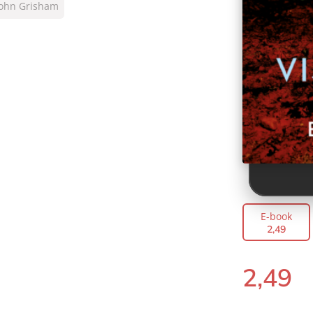
John Grisham
E-book
2
,
49
2
,
49
E-
book: