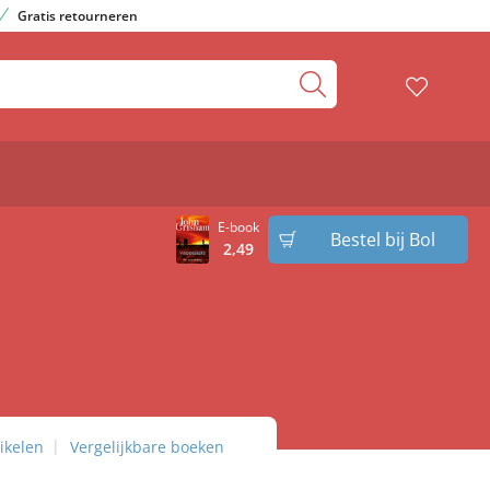
Gratis retourneren
E-book
Bestel bij Bol
2
,
49
ikelen
Vergelijkbare boeken