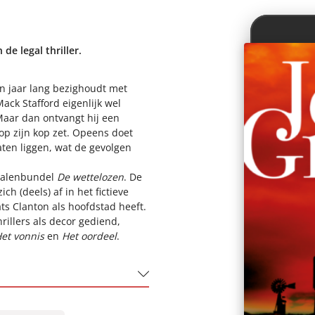
e legal thriller.
ien jaar lang bezighoudt met
ack Stafford eigenlijk wel
Maar dan ontvangt hij een
 op zijn kop zet. Opeens doet
aten liggen, wat de gevolgen
rhalenbundel
De wettelozen
. De
h (deels) af in het fictieve
ats Clanton als hoofdstad heeft.
illers als decor gediend,
et vonnis
en
Het oordeel
.