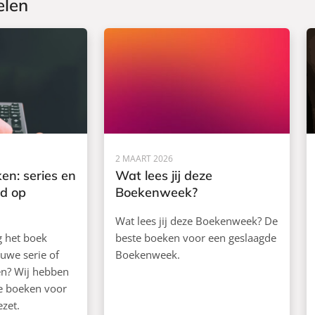
elen
2 MAART 2026
en: series en
Wat lees jij deze
rd op
Boekenweek?
Wat lees jij deze Boekenweek? De
ag het boek
beste boeken voor een geslaagde
euwe serie of
Boekenweek.
ken? Wij hebben
de boeken voor
ezet.