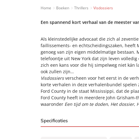
Home
Boeken
Thrillers
Visdossiers
Een spannend kort verhaal van de meester van d
Als kleinstedelijke advocaat die zich al zevent
faillissements- en echtscheidingszaken, heeft M
genoeg van zijn eigen middelmatige bestaan. 
telefoontje uit New York dat zijn leven volledig
zich een kans voor die hij simpelweg niet kán l
ook zullen zijn…
Visdossiers
verscheen voor het eerst in de ve
korte verhalen in deze verhalenbundel spelen zic
Ford County in de staat Mississippi, dat de pla
Ford County heeft in meerdere John Grisham-thr
waaronder
Een tijd om te doden
,
Het dossier
,
H
Specificaties
ISBN:
9789044978056