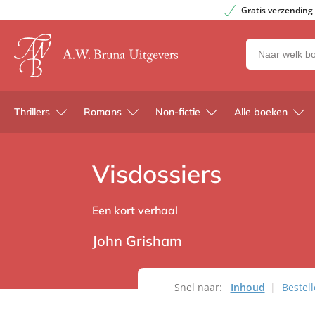
Gratis verzending
Zoeken
naar
boeken,
auteurs
Thrillers
Romans
Non-fictie
Alle boeken
en
uitgevers
Visdossiers
Een kort verhaal
John Grisham
Snel naar:
Inhoud
Bestel