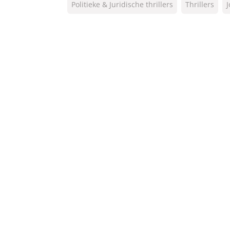
Politieke & Juridische thrillers
Thrillers
NUR:
332
Type:
E-book
Auteur(s):
John Grisham
Vertaler:
Hugo Kuipers
Prijs:
2
,
49
Aantal pagina's:
38
Uitgever:
AW Bruna
Verschijningsdatum:
03-10-2023