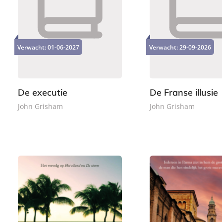
P
P
2
2
a
a
2
4
p
p
,
,
e
e
Verwacht:
01-06-2027
Verwacht:
29-09-2026
9
9
r
r
9
9
b
b
a
a
c
c
De executie
De Franse illusie
k
k
John Grisham
John Grisham