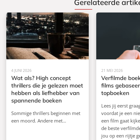
Gerelateerde artik
4 JUNI 2026
21 MEI 2026
Wat als? High concept
Verfilmde boek
thrillers die je gelezen moet
films gebasee
hebben als liefhebber van
topboeken
spannende boeken
Lees jij eerst gra
Sommige thrillers beginnen met
voordat je een ni
een moord. Andere met…
een film gaat kij
de beste verfilm
jou op een rijtje g