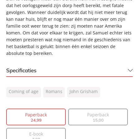
dat het oorlogsgeweld zijn dorp heeft bereikt, met fatale
gevolgen. Wanneer duidelijk wordt dat hij niet meer terug
kan naar huis, blijft er nog maar één manier over om zijn
familie ooit weer terug te zien: zij moeten naar Amerika
komen. Om dat voor elkaar te krijgen, zal Samuel echter iets
moeten presteren wat nog niemand in de geschiedenis van
het basketbal is gelukt: binnen één enkel seizoen de
absolute top bereiken.
Specificaties
ISBN:
9789400513976
Coming of age
Romans
John Grisham
NUR:
302
Type:
Paperback
Auteur(s):
John Grisham
Paperback
Paperback
24
,
99
15
,
00
Vertaler:
Saskia Peterzon-Kotte
Prijs:
24
,
99
E-book