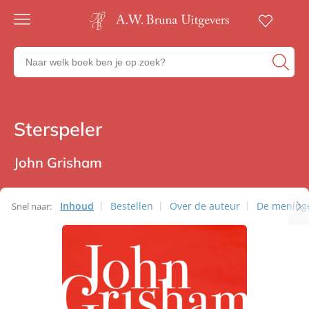
Gratis
verzending
Zoeken
Voor
naar
23:00
boeken,
besteld,
volgende
auteurs
werkdag
en
Sterspeler
Romans
in huis
uitgevers
Veilig
betalen
John Grisham
Gratis
retourneren
Inhoud
Bestellen
Over de auteur
De mening
Snel naar: