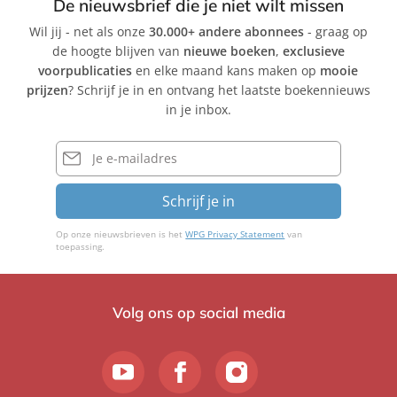
De nieuwsbrief die je niet wilt missen
Wil jij - net als onze
30.000+ andere abonnees
- graag op
de hoogte blijven van
nieuwe boeken
,
exclusieve
voorpublicaties
en elke maand kans maken op
mooie
prijzen
? Schrijf je in en ontvang het laatste boekennieuws
in je inbox.
E-
mailadres
Schrijf je in
Op onze nieuwsbrieven is het
WPG Privacy Statement
van
toepassing.
Volg ons op social media