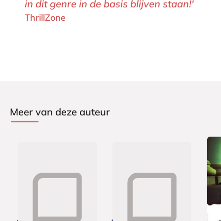
in dit genre in de basis blijven staan!'
ThrillZone
Meer van deze auteur
P
P
E