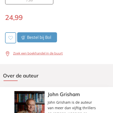
Aantal pagina's:
416
7
,
99
Uitgever:
AW Bruna
Verschijningsdatum:
10-06-2021
24
,
99
Paperback:
Bestel bij Bol
Zoek een boekhandel in de buurt
Over de auteur
John Grisham
John Grisham is de auteur
van meer dan vijftig thrillers