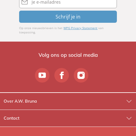
mailadres
Schrijf je in
Op onze nieuwsbrieven is het
WPG Privacy Statement
van
toepassing.
Volg ons op social media
Over A.W. Bruna
Wat wij doen
Contact
Wie is Wie?
Contactinformatie