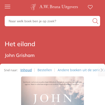
Gratis
verzending
Zoeken
Voor
naar
23:00
boeken,
besteld,
volgende
auteurs
werkdag
en
Het eiland
Thrillers
in huis
uitgevers
Veilig
betalen
John Grisham
Gratis
retourneren
Inhoud
Bestellen
Andere boeken uit de serie 'C
Snel naar: