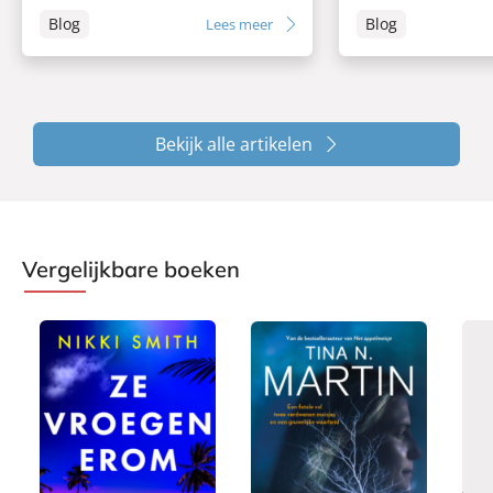
Blog
Blog
Lees meer
Bekijk alle artikelen
Vergelijkbare boeken
E
P
P