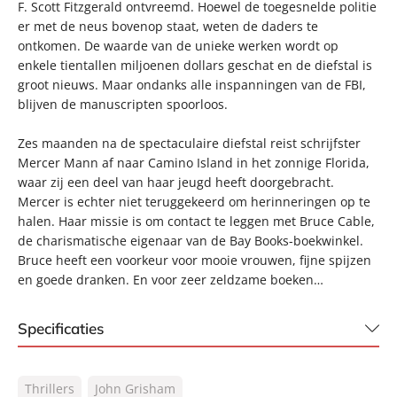
F. Scott Fitzgerald ontvreemd. Hoewel de toegesnelde politie
er met de neus bovenop staat, weten de daders te
ontkomen. De waarde van de unieke werken wordt op
enkele tientallen miljoenen dollars geschat en de diefstal is
groot nieuws. Maar ondanks alle inspanningen van de FBI,
blijven de manuscripten spoorloos.
Zes maanden na de spectaculaire diefstal reist schrijfster
Mercer Mann af naar Camino Island in het zonnige Florida,
waar zij een deel van haar jeugd heeft doorgebracht.
Mercer is echter niet teruggekeerd om herinneringen op te
halen. Haar missie is om contact te leggen met Bruce Cable,
de charismatische eigenaar van de Bay Books-boekwinkel.
Bruce heeft een voorkeur voor mooie vrouwen, fijne spijzen
en goede dranken. En voor zeer zeldzame boeken…
Specificaties
ISBN:
9789400509504
Thrillers
John Grisham
NUR:
332