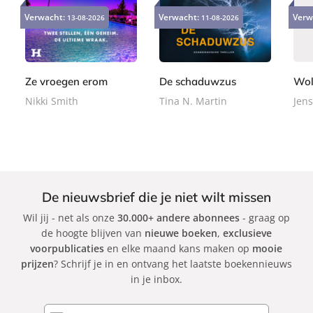
9
2
2
-
a
a
Verwacht:
Verwacht:
Verw
13-08-2026
11-08-2026
,
4
2
b
p
p
9
,
,
o
e
e
9
9
9
o
r
r
9
9
k
b
b
Ze vroegen erom
De schaduwzus
Wol
a
a
Nikki Smith
Tina N. Martin
Jens
c
c
k
k
De nieuwsbrief die je niet wilt missen
Wil jij - net als onze
30.000+ andere abonnees
- graag op
de hoogte blijven van
nieuwe boeken
,
exclusieve
voorpublicaties
en elke maand kans maken op
mooie
prijzen
? Schrijf je in en ontvang het laatste boekennieuws
in je inbox.
E-