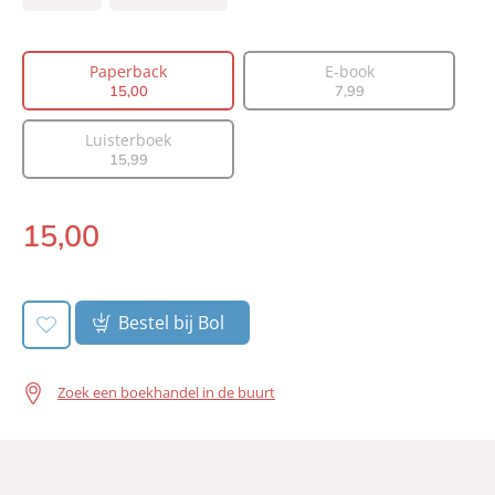
Type:
Paperback
Auteur(s):
John Grisham
Paperback
E-book
15
,
00
7
,
99
Vertaler:
Jolanda te Lindert
Prijs:
15
,
00
Luisterboek
Aantal pagina's:
312
15
,
99
Uitgever:
Bruna Uitgevers B.V., A.W.
Verschijningsdatum:
13-07-2018
15
,
00
Paperback:
Bestel bij Bol
Zoek een boekhandel in de buurt