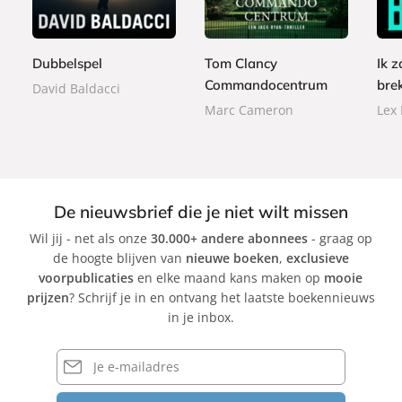
p
p
,
e
,
,
e
e
9
r
9
9
r
r
9
b
9
9
Dubbelspel
Tom Clancy
Ik z
b
b
a
Commandocentrum
bre
a
a
David Baldacci
c
c
c
Marc Cameron
Lex
k
k
k
De nieuwsbrief die je niet wilt missen
Wil jij - net als onze
30.000+ andere abonnees
- graag op
de hoogte blijven van
nieuwe boeken
,
exclusieve
voorpublicaties
en elke maand kans maken op
mooie
prijzen
? Schrijf je in en ontvang het laatste boekennieuws
in je inbox.
E-
mailadres