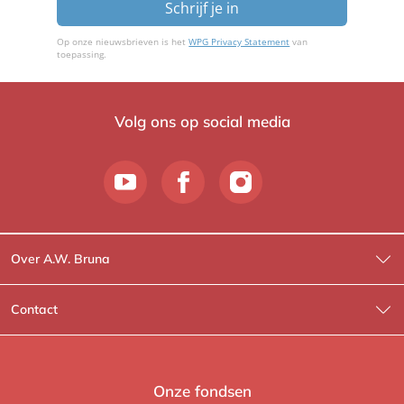
Schrijf je in
Op onze nieuwsbrieven is het
WPG Privacy Statement
van
toepassing.
Volg ons op social media
Over A.W. Bruna
Wat wij doen
Contact
Wie is Wie?
Contactinformatie
A.W. Bruna Fictie
Route-informatie
Onze fondsen