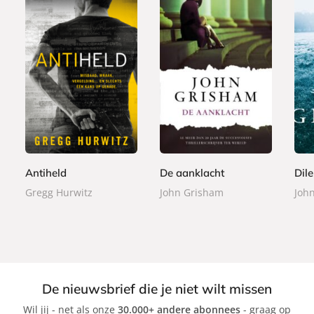
P
E
E
2
7
7
a
-
-
4
,
,
p
b
b
,
9
9
e
o
o
9
9
9
r
o
o
9
b
k
k
Antiheld
De aanklacht
Dil
a
Gregg Hurwitz
John Grisham
Joh
c
k
De nieuwsbrief die je niet wilt missen
Wil jij - net als onze
30.000+ andere abonnees
- graag op