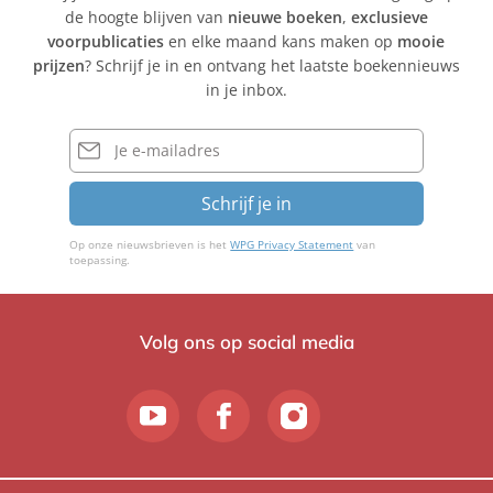
de hoogte blijven van
nieuwe boeken
,
exclusieve
voorpublicaties
en elke maand kans maken op
mooie
prijzen
? Schrijf je in en ontvang het laatste boekennieuws
in je inbox.
E-
mailadres
Schrijf je in
Op onze nieuwsbrieven is het
WPG Privacy Statement
van
toepassing.
Volg ons op social media