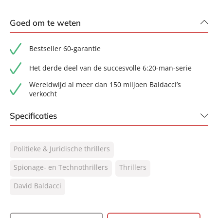
Goed om te weten
Bestseller 60-garantie
Het derde deel van de succesvolle 6:20-man-serie
Wereldwijd al meer dan 150 miljoen Baldacci’s
verkocht
Specificaties
ISBN:
9789400520219
Politieke & Juridische thrillers
NUR:
332
Type:
Spionage- en Technothrillers
Paperback
Thrillers
Auteur(s):
David Baldacci
David Baldacci
Vertaler:
Miebeth van Horn, Rosalyn van
Moorselaar
Prijs:
15
,
99