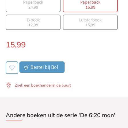
Paperback
Paperback
Aantal pagina's:
496
24
,
99
15
,
99
Uitgever:
A.W. Bruna Uitgevers
E-book
Luisterboek
Verschijningsdatum:
21-07-2026
12
,
99
15
,
99
15
,
99
Paperback:
Bestel bij Bol
Zoek een boekhandel in de buurt
Andere boeken uit de serie 'De 6:20 man'