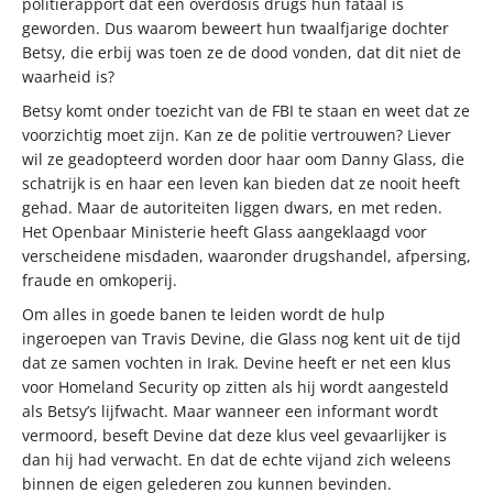
politierapport dat een overdosis drugs hun fataal is
geworden. Dus waarom beweert hun twaalfjarige dochter
Betsy, die erbij was toen ze de dood vonden, dat dit niet de
waarheid is?
Betsy komt onder toezicht van de FBI te staan en weet dat ze
voorzichtig moet zijn. Kan ze de politie vertrouwen? Liever
wil ze geadopteerd worden door haar oom Danny Glass, die
schatrijk is en haar een leven kan bieden dat ze nooit heeft
gehad. Maar de autoriteiten liggen dwars, en met reden.
Het Openbaar Ministerie heeft Glass aangeklaagd voor
verscheidene misdaden, waaronder drugshandel, afpersing,
fraude en omkoperij.
Om alles in goede banen te leiden wordt de hulp
ingeroepen van Travis Devine, die Glass nog kent uit de tijd
dat ze samen vochten in Irak. Devine heeft er net een klus
voor Homeland Security op zitten als hij wordt aangesteld
als Betsy’s lijfwacht. Maar wanneer een informant wordt
vermoord, beseft Devine dat deze klus veel gevaarlijker is
dan hij had verwacht. En dat de echte vijand zich weleens
binnen de eigen gelederen zou kunnen bevinden.