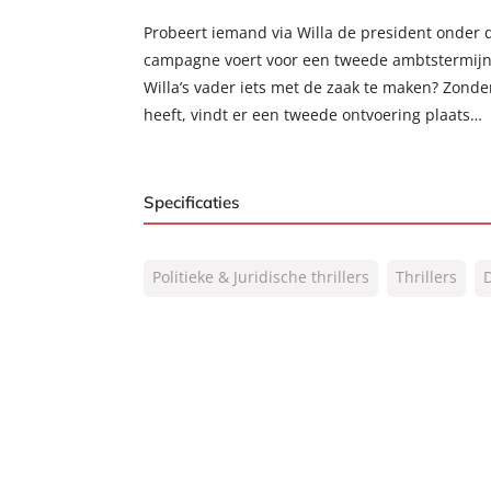
Probeert iemand via Willa de president onder dr
campagne voert voor een tweede ambtstermijn
Willa’s vader iets met de zaak te maken? Zonde
heeft, vindt er een tweede ontvoering plaats…
Specificaties
ISBN:
9789044960617
Politieke & Juridische thrillers
Thrillers
D
NUR:
332
Type:
E-book
Auteur(s):
David Baldacci
Vertaler:
Hugo Kuipers
Prijs:
7
,
99
Aantal pagina's:
385
Uitgever:
A.W. Bruna Uitgevers