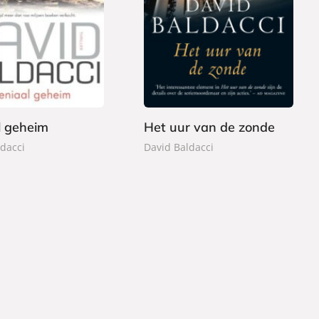
E
7
-
,
b
9
o
9
o
k
l geheim
Het uur van de zonde
dacci
David Baldacci