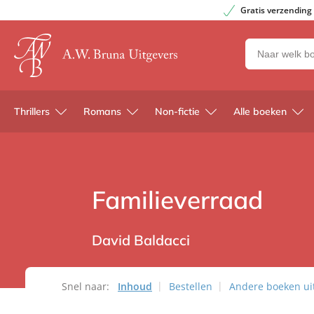
Gratis verzending
Zoeken
naar
boeken,
auteurs
Thrillers
Romans
Non-fictie
Alle boeken
en
uitgevers
Familieverraad
David Baldacci
Snel naar:
Inhoud
Bestellen
Andere boeken uit