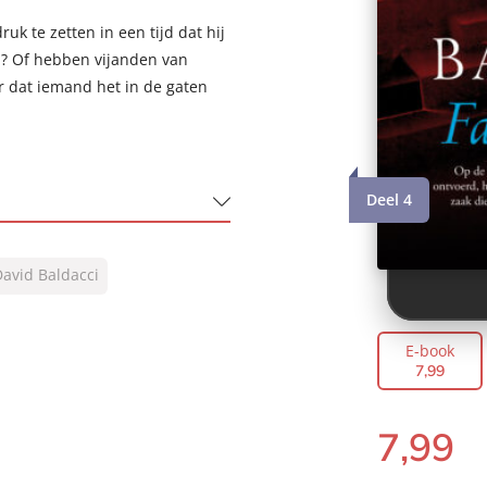
uk te zetten in een tijd dat hij
? Of hebben vijanden van
r dat iemand het in de gaten
Deel 4
avid Baldacci
E-book
7
,
99
7
,
99
E-
book: