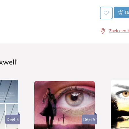
Be
Zoek een 
xwell'
Deel 6
Deel 5