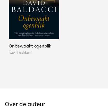
E
7
-
,
b
9
o
9
o
k
Onbewaakt ogenblik
David Baldacci
Over de auteur