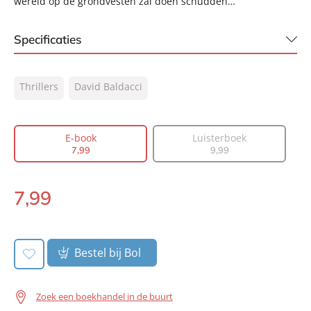
wereld op de grondvesten zal doen schudden…
Specificaties
ISBN:
9789044966688
Thrillers
David Baldacci
NUR:
332
Type:
E-book
Auteur(s):
David Baldacci
E-book
Luisterboek
7
,
99
9
,
99
Vertaler:
Jolanda te Lindert
Prijs:
7
,
99
7
,
99
Aantal pagina's:
336
E-
Uitgever:
book:
A.W. Bruna Uitgevers
Verschijningsdatum:
05-05-2013
Bestel bij Bol
Zoek een boekhandel in de buurt