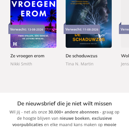
E
P
P
9
2
2
-
a
a
Verwacht:
Verwacht:
Verw
13-08-2026
11-08-2026
,
4
2
b
p
p
9
,
,
o
e
e
9
9
9
o
r
r
9
9
k
b
b
Ze vroegen erom
De schaduwzus
Wol
a
a
Nikki Smith
Tina N. Martin
Jens
c
c
k
k
De nieuwsbrief die je niet wilt missen
Wil jij - net als onze
30.000+ andere abonnees
- graag op
de hoogte blijven van
nieuwe boeken
,
exclusieve
voorpublicaties
en elke maand kans maken op
mooie