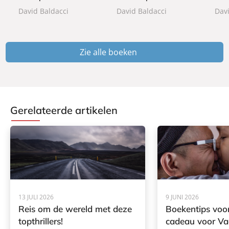
David Baldacci
David Baldacci
Davi
c
c
c
k
k
k
Zie alle boeken
Gerelateerde artikelen
13 JULI 2026
9 JUNI 2026
Reis om de wereld met deze
Boekentips voor
topthrillers!
cadeau voor V