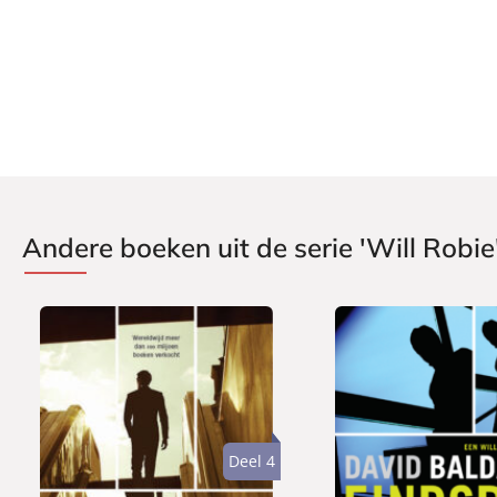
Prijs:
7
,
99
Aantal pagina's:
384
Uitgever:
A.W. Bruna Uitgevers
Verschijningsdatum:
07-05-2012
Andere boeken uit de serie 'Will Robie
Deel 4