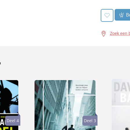
Be
Zoek een 
'
Deel 4
Deel 3