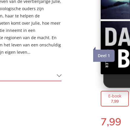
ven van de veertienjarige Julie,
biologische ouders zijn
n, haar te helpen de
eten komt over Julie, hoe meer
itie inneemt in een
gste regionen van de macht. En
m het leven van een onschuldig
jn eigen leven…
Deel 1
E-book
7
,
99
7
,
99
E-
te Lindert
book: