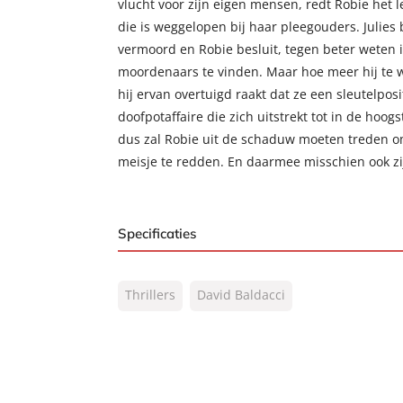
vlucht voor zijn eigen mensen, redt Robie het le
die is weggelopen bij haar pleegouders. Julies 
vermoord en Robie besluit, tegen beter weten i
moordenaars te vinden. Maar hoe meer hij te w
hij ervan overtuigd raakt dat ze een sleutelpos
doofpotaffaire die zich uitstrekt tot in de hoo
dus zal Robie uit de schaduw moeten treden o
meisje te redden. En daarmee misschien ook zi
Specificaties
ISBN:
9789044966664
Thrillers
David Baldacci
NUR:
332
Type:
E-book
Auteur(s):
David Baldacci
Vertaler:
Hugo Kuipers, Jolanda 