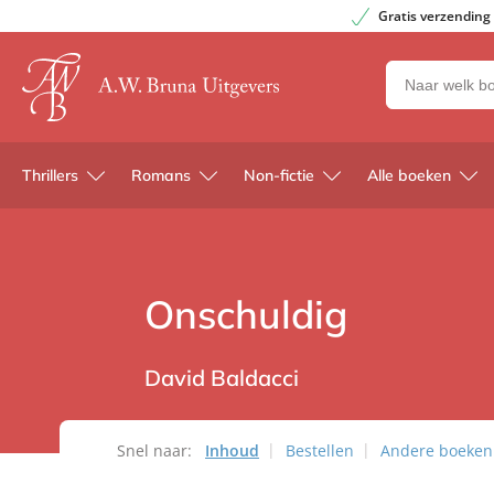
Gratis verzending
Zoeken
naar
boeken,
auteurs
Thrillers
Romans
Non-fictie
Alle boeken
en
uitgevers
Onschuldig
David Baldacci
Snel naar:
Inhoud
Bestellen
Andere boeken u