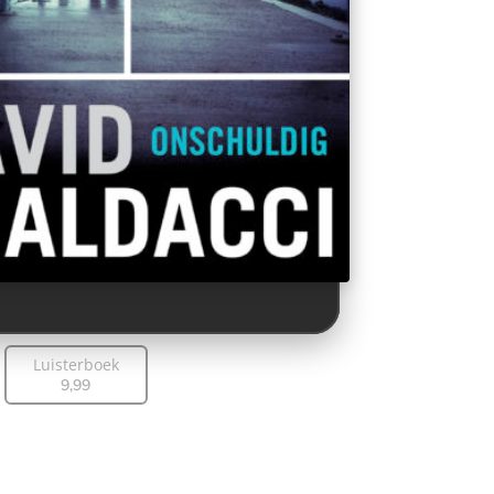
Luisterboek
9
,
99