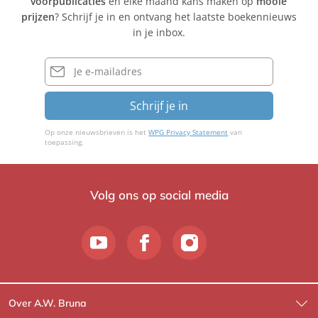
voorpublicaties
en elke maand kans maken op
mooie
prijzen
? Schrijf je in en ontvang het laatste boekennieuws
in je inbox.
E-
mailadres
Schrijf je in
Op onze nieuwsbrieven is het
WPG Privacy Statement
van
toepassing.
Volg ons op social media
Over A.W. Bruna