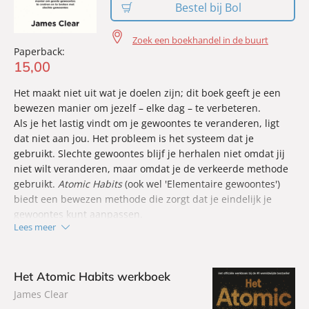
Bestel bij Bol
Zoek een boekhandel in de buurt
Paperback:
15
,
00
Het maakt niet uit wat je doelen zijn; dit boek geeft je een
bewezen manier om jezelf – elke dag – te verbeteren.
Als je het lastig vindt om je gewoontes te veranderen, ligt
dat niet aan jou. Het probleem is het systeem dat je
gebruikt. Slechte gewoontes blijf je herhalen niet omdat jij
niet wilt veranderen, maar omdat je de verkeerde methode
gebruikt.
Atomic Habits
(ook wel 'Elementaire gewoontes')
biedt een bewezen methode die zorgt dat je eindelijk je
gewoontes kunt aanpassen.
Lees meer
Na drie jaar onderzoek heeft James Clear met behulp van
theorieën uit de biologie, psychologie en neurowetenschap
de ultieme gids geschreven, waardoor ongewenste
gewoontes verdwijnen en je veel makkelijker met je goede
Het Atomic Habits werkboek
gewoontes aan de slag gaat.
James Clear