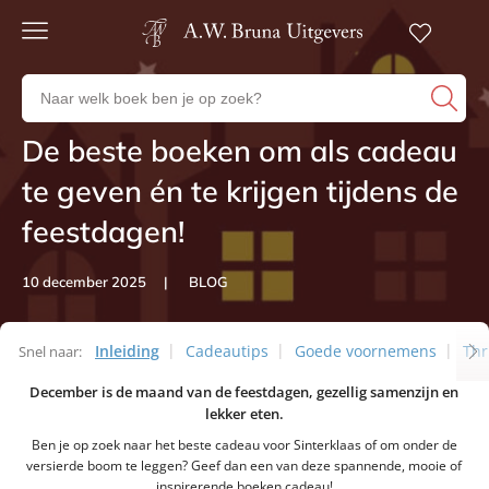
Gratis
verzending
Zoeken
Voor
naar
23:00
boeken,
besteld,
De beste boeken om als cadeau
Artikelen
volgende
auteurs
werkdag
en
te geven én te krijgen tijdens de
in huis
uitgevers
feestdagen!
Veilig
betalen
Gratis
10 december 2025
BLOG
retourneren
Inleiding
Cadeautips
Goede voornemens
Thr
Snel naar:
December is de maand van de feestdagen, gezellig samenzijn en
Artikelen
lekker eten.
Ben je op zoek naar het beste cadeau voor Sinterklaas of om onder de
versierde boom te leggen? Geef dan een van deze spannende, mooie of
inspirerende boeken cadeau!