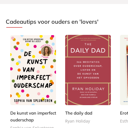
Cadeautips voor ouders en 'lovers'
P
P
P
2
2
a
a
2
a
2
2
p
p
4
p
,
,
e
e
,
e
9
9
r
r
9
r
9
9
b
b
9
De kunst van imperfect
The daily dad
Erot
b
a
a
a
ouderschap
Ryan Holiday
Esth
c
c
c
Sophia van Splunteren