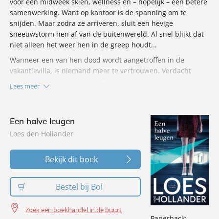
voor een midweek skiën, wellness en – hopelijk – een betere
samenwerking. Want op kantoor is de spanning om te
snijden. Maar zodra ze arriveren, sluit een hevige
sneeuwstorm hen af van de buitenwereld. Al snel blijkt dat
niet alleen het weer hen in de greep houdt...
Wanneer een van hen dood wordt aangetroffen in de
vakantievilla, is niemand meer te vertrouwen. Verdacht
gedrag, onuitgesproken conflicten en oude geheimen
Lees meer
komen boven terwijl de sneeuw maar blijft vallen. En dan...
wordt buiten nóg een lichaam gevonden.
Een halve leugen
Loes den Hollander
Bekijk dit boek
Bestel bij Bol
Zoek een boekhandel in de buurt
Paperback: