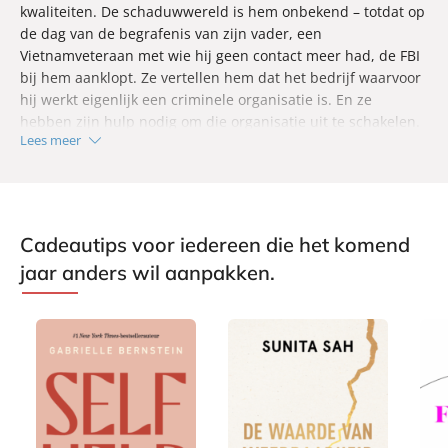
kwaliteiten. De schaduwwereld is hem onbekend – totdat op
de dag van de begrafenis van zijn vader, een
Vietnamveteraan met wie hij geen contact meer had, de FBI
bij hem aanklopt. Ze vertellen hem dat het bedrijf waarvoor
hij werkt eigenlijk een criminele organisatie is. En ze
hebben zijn hulp nodig om die organisatie uit te schakelen.
Lees meer
Nash’ poging om informatie te verzamelen blijft alleen niet
onopgemerkt. Wanneer zijn dochter verdwijnt en hijzelf
ervan wordt beschuldigd haar te hebben misbruikt, valt zijn
perfecte wereld in duigen. Om zijn onschuld te bewijzen
moet Walter Nash iemand anders worden: een man van
Cadeautips voor iedereen die het komend
geweld en fysieke kracht, die doelgericht de donkere wereld
jaar anders wil aanpakken.
betreedt die hem alles wat hem dierbaar is heeft afgepakt…