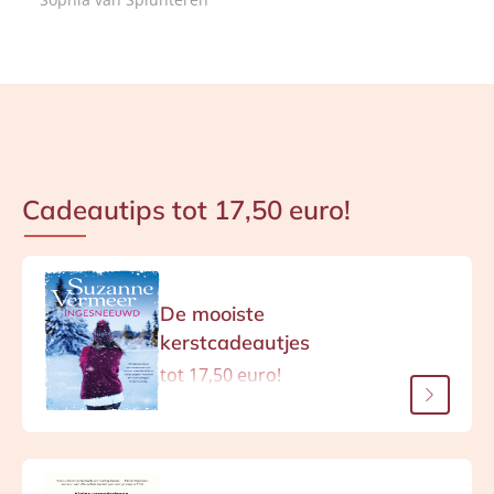
k
k
k
Cadeautips tot 17,50 euro!
De mooiste
kerstcadeautjes
tot 17,50 euro!