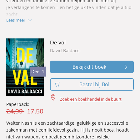
vrienden en familie je kunnen helpen om dichter bij
je verlangens te komen – en het geluk te vinden dat je altijd
zocht.
Lees meer
De val
David Baldacci
Bekijk dit boek
Deel 1
Deel 1
Bestel bij Bol
Zoek een boekhandel in de buurt
Paperback:
24
,
99
17
,
50
Walter Nash is een zachtaardige, gelukkige en succesvolle
zakenman met een liefdevol gezin. Hij is nooit boos, houdt
niet van wapens en bezit geen bijzondere fysieke