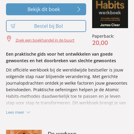
Bekijk dit boek
Bestel bij Bol
Paperback:
Zoek een boekhandel in de buurt
20
,
00
Een praktische gids voor het ontwikkelen van goede
gewoontes en het doorbreken van slechte gewoontes
Dit officiële werkboek bij de wereldwijde bestseller is jouw
volgende stap naar blijvende verandering. Met gerichte
journalopdrachten ontdek je welke factoren jouw gewoontes
beïnvloeden. Praktische oefeningen helpen je de Atomic
Habits-methodes daadwerkelijk toe te passen en je leven
stap voor stap te transformeren. Dit werkboek brengt je van
theorie naar praktijk. James Clears bewezen systeem zorgt
Lees meer
ervoor dat goede gewoontes vanzelf ontstaan, terwijl slechte
gewoontes geleidelijk verdwijnen.
De weduwe