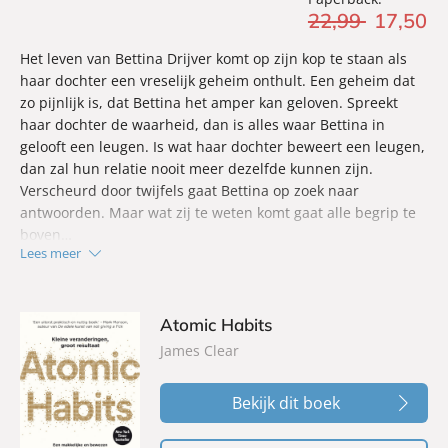
22
,
99
17
,
50
Het leven van Bettina Drijver komt op zijn kop te staan als
haar dochter een vreselijk geheim onthult. Een geheim dat
zo pijnlijk is, dat Bettina het amper kan geloven. Spreekt
haar dochter de waarheid, dan is alles waar Bettina in
gelooft een leugen. Is wat haar dochter beweert een leugen,
dan zal hun relatie nooit meer dezelfde kunnen zijn.
Verscheurd door twijfels gaat Bettina op zoek naar
antwoorden. Maar wat zij te weten komt gaat alle begrip te
boven…
Lees meer
'Met voortdurende spanning, psychologische diepgang en
een onvermijdelijke pageturner kwaliteit levert Loes
opnieuw een verhaal af die het liefst in één ruk uitgelezen
Atomic Habits
wordt.' - Vrouwenthrillers.nl
James Clear
Bekijk dit boek