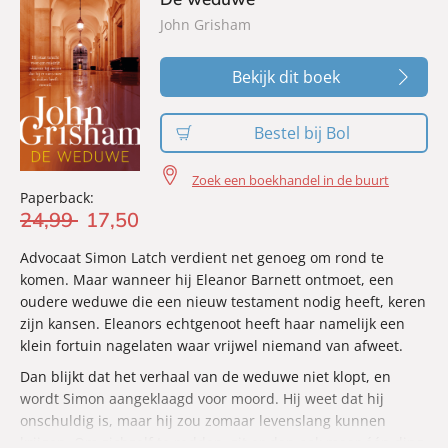
John Grisham
Bekijk dit boek
Bestel bij Bol
Zoek een boekhandel in de buurt
Paperback:
24
,
99
17
,
50
Advocaat Simon Latch verdient net genoeg om rond te
komen. Maar wanneer hij Eleanor Barnett ontmoet, een
oudere weduwe die een nieuw testament nodig heeft, keren
zijn kansen. Eleanors echtgenoot heeft haar namelijk een
klein fortuin nagelaten waar vrijwel niemand van afweet.
Dan blijkt dat het verhaal van de weduwe niet klopt, en
wordt Simon aangeklaagd voor moord. Hij weet dat hij
onschuldig is, maar hij zou zomaar levenslang kunnen
krijgen. Om zichzelf te redden, zit er dan ook maar één ding