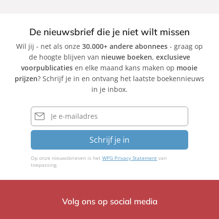
De nieuwsbrief die je niet wilt missen
Wil jij - net als onze
30.000+ andere abonnees
- graag op
de hoogte blijven van
nieuwe boeken
,
exclusieve
voorpublicaties
en elke maand kans maken op
mooie
prijzen
? Schrijf je in en ontvang het laatste boekennieuws
in je inbox.
E-
mailadres
Schrijf je in
Op onze nieuwsbrieven is het
WPG Privacy Statement
van
toepassing.
Volg ons op social media