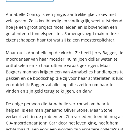
Annabelle Conroy is een jonge, aantrekkelijke vrouw met
vele gaven. Ze is koelbloedig en vindingrijk, weet uitstekend
hoe je een groot project moet leiden en is bovendien een
getalenteerd toneelspeelster. Samengevoegd maken deze
eigenschappen haar tot wat zij is: een meesteroplichter.
Maar nu is Annabelle op de vlucht. Ze heeft Jerry Bagger, de
moordenaar van haar moeder, 40 miljoen dollar weten te
ontfutselen en zo haar ultieme wraak gekregen. Maar
Baggers mannen krijgen een van Annabelles handlangers te
pakken en de boodschap die zij voor haar achterlaten is luid
en duidelijk: Bagger zal alles op alles zetten om haar te
vinden en zijn geld terug te krijgen, en dan?
De enige persoon die Annabelle vertrouwt om haar te
helpen, is een man genaamd Oliver Stone. Maar Stone
verkeert zelf in de problemen. Zijn verleden, toen hij nog als
CIA-moordenaar John Carr door het leven ging, heeft hem
achterhaald. Een voor een worden zijn vroegere collega's uit