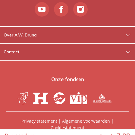
Over A.W. Bruna
Wat wij doen
Contact
Wie is Wie?
Contactinformatie
A.W. Bruna Fictie
Route-informatie
Onze fondsen
Lev. boeken
Voor de pers
Heartbeat
Voor de boekhandels
De Crime Compagnie
Special sales
Privacy statement
|
Algemene voorwaarden
|
Cookiestatement
Aanbiedingsbrochures
Manuscripten
© 2026, A.W. Bruna Uitgevers | Onderdeel van
WPG