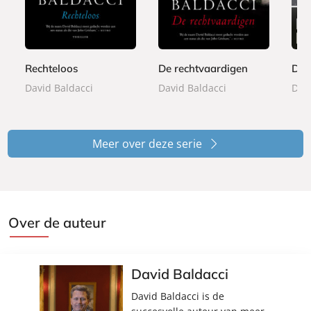
,
,
,
b
b
i
9
9
9
o
o
s
9
9
9
o
o
t
k
k
e
Rechteloos
De rechtvaardigen
De 
r
David Baldacci
David Baldacci
Davi
b
o
e
k
Meer over deze serie
Over de auteur
David Baldacci
David Baldacci is de