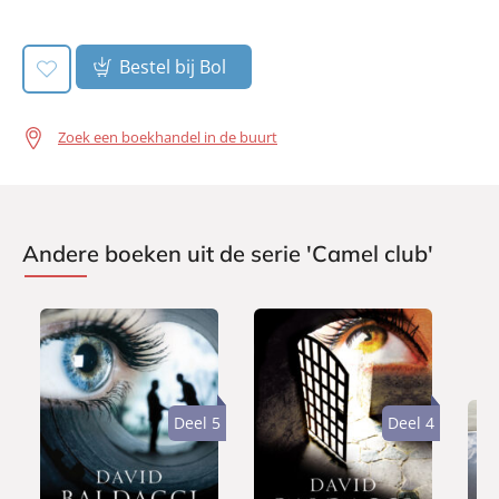
book:
Bestel bij Bol
Zoek een boekhandel in de buurt
Andere boeken uit de serie 'Camel club'
Deel 5
Deel 4
E
E
L
7
7
9
-
-
u