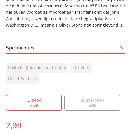
de geheime dienst vermoord. Maar waarom? En hoe lang zal
het duren voordat de moordenaar erachter komt dat John
Carr niet begraven ligt op de militaire begraafplaats van
Washington D.C., maar als Oliver Stone nog springlevend is?
Specificaties
ISBN:
9789044960310
Politieke & Juridische thrillers
Thrillers
NUR:
332
Type:
David Baldacci
E-book
Auteur(s):
David Baldacci
Vertaler:
Rogier van Kappel
E-book
Luisterboek
Prijs:
7
,
99
7
,
99
9
,
99
Aantal pagina's:
333
Uitgever:
A.W. Bruna Uitgevers
7
,
99
E-
Verschijningsdatum:
24-08-2009