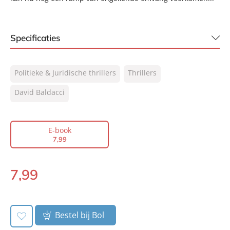
Specificaties
ISBN:
9789044962482
Politieke & Juridische thrillers
Thrillers
NUR:
332
Type:
David Baldacci
E-book
Auteur(s):
David Baldacci
Vertaler:
Hugo Kuipers
E-book
Prijs:
7
,
99
7
,
99
Aantal pagina's:
382
Uitgever:
A.W. Bruna Uitgevers
7
,
99
E-
Verschijningsdatum:
18-10-2010
book:
Bestel bij Bol