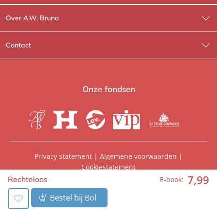
Over A.W. Bruna
Wat wij doen
Contact
Wie is Wie?
Contactinformatie
A.W. Bruna Fictie
Route-informatie
Onze fondsen
Lev. boeken
Voor de pers
Heartbeat
Voor de boekhandels
De Crime Compagnie
Special sales
Privacy statement
|
Algemene voorwaarden
|
Cookiestatement
Aanbiedingsbrochures
Manuscripten
7
,
99
© 2026, A.W. Bruna Uitgevers | Onderdeel van
WPG
Rechteloos
E-book:
Uitgevers
Vacatures
Foreign rights
Bestel bij Bol