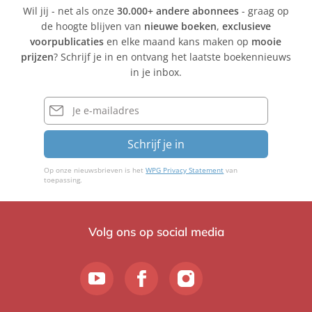
Wil jij - net als onze
30.000+ andere abonnees
- graag op
de hoogte blijven van
nieuwe boeken
,
exclusieve
voorpublicaties
en elke maand kans maken op
mooie
prijzen
? Schrijf je in en ontvang het laatste boekennieuws
in je inbox.
E-
mailadres
Schrijf je in
Op onze nieuwsbrieven is het
WPG Privacy Statement
van
toepassing.
Volg ons op social media