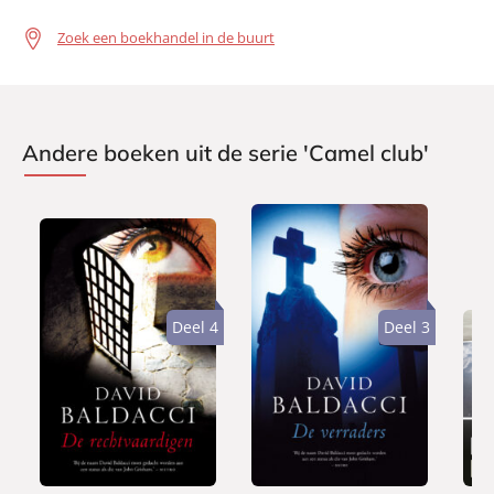
Zoek een boekhandel in de buurt
Andere boeken uit de serie 'Camel club'
Deel 4
Deel 3
E
E
L
7
7
9
-
-
u
,
,
,
b
b
i
9
9
9
o
o
s
9
9
9
o
o
t