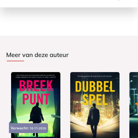
Meer van deze auteur
P
P
P
2
1
2
a
a
a
Verwacht:
10-11-2026
4
5
4
p
p
p
,
,
,
e
e
e