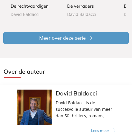
k
k
e
De rechtvaardigen
De verraders
De 
r
David Baldacci
David Baldacci
Davi
b
o
e
k
Meer over deze serie
Over de auteur
David Baldacci
David Baldacci is de
succesvolle auteur van meer
dan 50 thrillers, romans,...
Lees meer